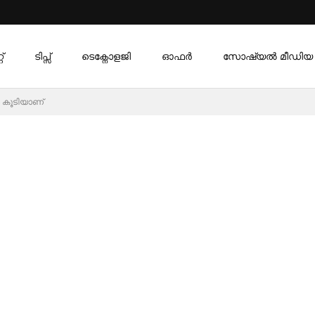
്
ടിപ്സ്
ടെക്നോളജി
ഓഫര്‍
സോഷ്യൽ മീഡിയ
 കൂടിയാണ്