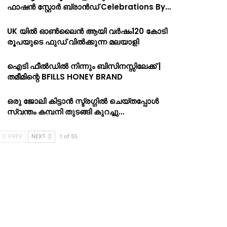
ഫാഷൻ സ്റ്റോർ ബ്രാൻഡ് Celebrations By…
UK യിൽ ഓൺലൈൻ ആയി വർഷം120 കോടി
രൂപയുടെ ഫുഡ് വിൽക്കുന്ന മലയാളി
ഐടി ഫീൽഡിൽ നിന്നും ബിസിനസ്സിലേക്ക് |
തമീമിന്റെ BFILLS HONEY BRAND
ഒരു ജോലി കിട്ടാൻ സ്ട്രഗ്ഗിൽ ചെയ്തപ്പോൾ
സ്വന്തം കമ്പനി തുടങ്ങി കുറച്ചു…
PREV
NEXT
1 of 55