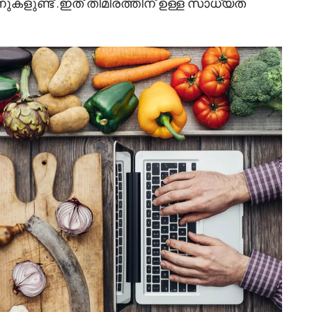
നുകളുണ്ട് .ഇത് തിമിരത്തിന് ഉള്ള സാധ്യത