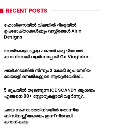
RECENT POSTS
ഹോൾസെയിൽ വിലയിൽ റീട്ടെയിൽ
ഉപഭോക്താക്കൾക്കും വസ്ത്രങ്ങൾ Airin
Designs
യാത്രകളോടുള്ള പാഷൻ ഒരു ട്രാവൽ
കമ്പനിയായി വളർന്നപ്പോൾ Go Viaglobe…
ഷാർക്‌ ടാങ്കിൽ നിന്നും 2 കോടി രൂപ നേടിയ
മലയാളി ദമ്പതികളുടെ ആയുർവേദിക്…
5 രൂപയിൽ തുടങ്ങുന്ന ICE SCANDY ആശയം
എങ്ങനെ 80+ സ്റ്റോറുകളായി വളർന്നു?…
ചായ സംസാരത്തിനിടയിൽ തോന്നിയ
ബിസിനസ്സ് ആശയം ഇന്ന് നിരവധി
കമ്പനികളെ…