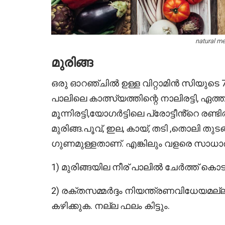
natural me
മുരിങ്ങ
ഒരു ഓറഞ്ചിൽ ഉള്ള വിറ്റാമിൻ സിയുടെ 7 ഇര
പാലിലെ കാത്സ്യത്തിന്റെ നാലിരട്ടി, ഏത
മൂന്നിരട്ടി,യോഗർട്ടിലെ പ്രോട്ടീൻ്റെ രണ
മുരിങ്ങ.പൂവ്, ഇല, കായ്, തടി ,തൊലി ത
ഗുണമുള്ളതാണ്. എങ്കിലും വളരെ സാധാര
1) മുരിങ്ങയില നീര് പാലിൽ ചേർത്ത് കൊട
2) രക്തസമ്മർദ്ദം നിയന്ത്രണവിധേയമല
കഴിക്കുക. നല്ല ഫലം കിട്ടും.