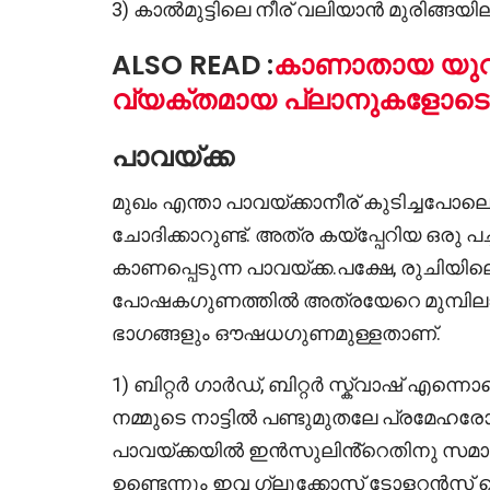
3) കാൽമുട്ടിലെ നീര് വലിയാൻ മുരിങ്ങയില ഉ
ALSO READ :
കാണാതായ യുവതി
വ്യക്തമായ പ്ലാനുകളോടെ
പാവയ്ക്ക
മുഖം എന്താ പാവയ്ക്കാനീര് കുടിച്ചപോ
ചോദിക്കാറുണ്ട്. അത്ര കയ്പ്പേറിയ ഒരു 
കാണപ്പെടുന്ന പാവയ്ക്ക.പക്ഷേ, രുചിയി
പോഷകഗുണത്തിൽ അത്രയേറെ മുമ്പിലാ
ഭാഗങ്ങളും ഔഷധഗുണമുള്ളതാണ്.
1) ബിറ്റർ ഗാർഡ്, ബിറ്റർ സ്ക്വാഷ് എന്ന
നമ്മുടെ നാട്ടിൽ പണ്ടുമുതലേ പ്രമേഹര
പാവയ്ക്കയിൽ ഇൻസുലിൻ്റെതിനു സമാന
ഉണ്ടെന്നും ഇവ ഗ്ലൂക്കോസ് ടോളറൻസ് മ