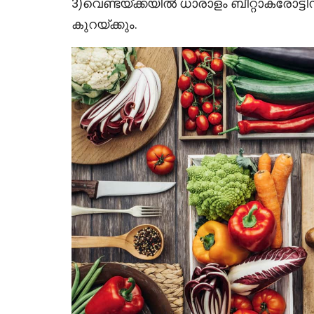
3)വെണ്ടയ്ക്കയിൽ ധാരാളം ബീറ്റാകരോട്ടി
കുറയ്ക്കും.