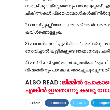
നിരക്ക് കുറയ്ക്കുമെന്നും വാദങ്ങളുണ്ട്. 
ചികിത്സകൾ പ്രമേഹരോഗികൾക്ക് നിർദ്ദേശി
2) വായ്പ്പുണ്ണ് അഥവാ മൗത്ത് അൾസർ മ
കവിൾക്കൊള്ളുക.
3) പാവലില ഇടിച്ചുപിഴിഞ്ഞ് അരസ്പൂ
സേവിച്ചാൽ കുട്ടികളുടെ ഓക്കാനവും ഛർദ്ദ
4) പല്ലി കടിച്ചത്, തേൾ കുത്തിയത് എന്നി
വിഷത്തിനും പാവലില അരച്ചുപുരട്ടുന്
ALSO READ :
ജിമ്മിൽ പോകാ
എങ്കിൽ ഇതൊന്നു കണ്ടു നോക
Facebook
Twitter
Telegra
Share