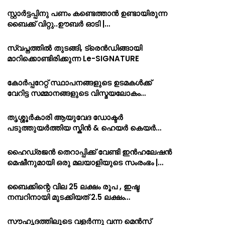
സ്റ്റാർട്ടപ്പിനു പണം കണ്ടെത്താൻ ഉണ്ടായിരുന്ന
ബൈക്ക് വിറ്റു..ഊബർ ഓടി |…
സ്വപ്നത്തിൽ തുടങ്ങി, ട്രെൻഡിങ്ങായി
മാറിക്കൊണ്ടിരിക്കുന്ന Le-SIGNATURE
കോർപ്പറേറ്റ് സ്ഥാപനങ്ങളുടെ ഉടമകൾക്ക്
വേറിട്ട സമ്മാനങ്ങളുടെ വിസ്മയലോകം…
തൃശ്ശൂർകാരി ആയുവേദ ഡോക്ടർ
പടുത്തുയർത്തിയ സ്കിൻ & ഹെയർ കെയർ…
ഹൈഡ്രജൻ തെറാപ്പിക്ക് വേണ്ടി ഇൻഹലേഷൻ
മെഷീനുമായി ഒരു മലയാളിയുടെ സംരംഭം |…
ബൈക്കിന്റെ വില 25 ലക്ഷം രൂപ , ഇഷ്ട
നമ്പറിനായി മുടക്കിയത് 2.5 ലക്ഷം…
സൗഹൃദത്തിലൂടെ വളർന്നു വന്ന മെൻസ്