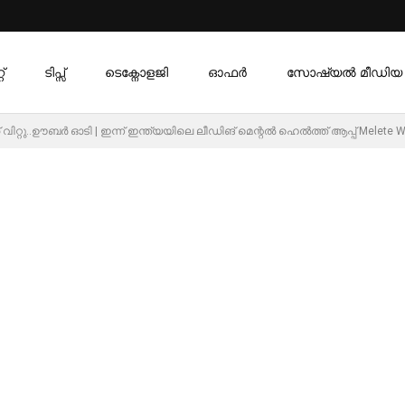
്
ടിപ്സ്
ടെക്നോളജി
ഓഫര്‍
സോഷ്യൽ മീഡിയ
ക് വിറ്റു..ഊബർ ഓടി | ഇന്ന് ഇന്ത്യയിലെ ലീഡിങ് മെന്റൽ ഹെൽത്ത് ആപ്പ് Melete W