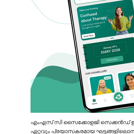
എംഎസ് സി സൈക്കോളജി സെക്കൻഡ് ഇയർ
ഏറ്റവും പ്രയാസകരമായ ഘട്ടങ്ങളിലൊന്