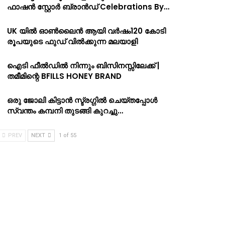
ഫാഷൻ സ്റ്റോർ ബ്രാൻഡ് Celebrations By…
UK യിൽ ഓൺലൈൻ ആയി വർഷം120 കോടി
രൂപയുടെ ഫുഡ് വിൽക്കുന്ന മലയാളി
ഐടി ഫീൽഡിൽ നിന്നും ബിസിനസ്സിലേക്ക് |
തമീമിന്റെ BFILLS HONEY BRAND
ഒരു ജോലി കിട്ടാൻ സ്ട്രഗ്ഗിൽ ചെയ്തപ്പോൾ
സ്വന്തം കമ്പനി തുടങ്ങി കുറച്ചു…
PREV
NEXT
1 of 55