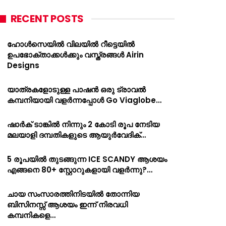
RECENT POSTS
ഹോൾസെയിൽ വിലയിൽ റീട്ടെയിൽ
ഉപഭോക്താക്കൾക്കും വസ്ത്രങ്ങൾ Airin
Designs
യാത്രകളോടുള്ള പാഷൻ ഒരു ട്രാവൽ
കമ്പനിയായി വളർന്നപ്പോൾ Go Viaglobe…
ഷാർക്‌ ടാങ്കിൽ നിന്നും 2 കോടി രൂപ നേടിയ
മലയാളി ദമ്പതികളുടെ ആയുർവേദിക്…
5 രൂപയിൽ തുടങ്ങുന്ന ICE SCANDY ആശയം
എങ്ങനെ 80+ സ്റ്റോറുകളായി വളർന്നു?…
ചായ സംസാരത്തിനിടയിൽ തോന്നിയ
ബിസിനസ്സ് ആശയം ഇന്ന് നിരവധി
കമ്പനികളെ…