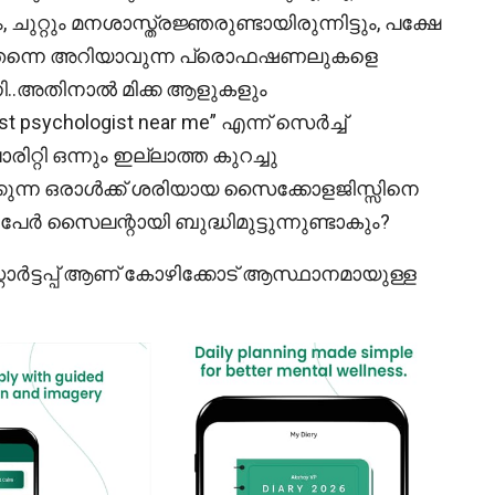
ുറ്റും മനശാസ്ത്രജ്ഞരുണ്ടായിരുന്നിട്ടും, പക്ഷേ
തന്നെ അറിയാവുന്ന പ്രൊഫഷണലുകളെ
ന്നി..അതിനാൽ മിക്ക ആളുകളും
hologist near me” എന്ന് സെർച്ച്
ിറ്റി ഒന്നും ഇല്ലാത്ത കുറച്ചു
്കുന്ന ഒരാൾക്ക് ശരിയായ സൈക്കോളജിസ്സിനെ
പേർ സൈലന്റായി ബുദ്ധിമുട്ടുന്നുണ്ടാകും?
്റാർട്ടപ്പ് ആണ് കോഴിക്കോട് ആസ്ഥാനമായുള്ള