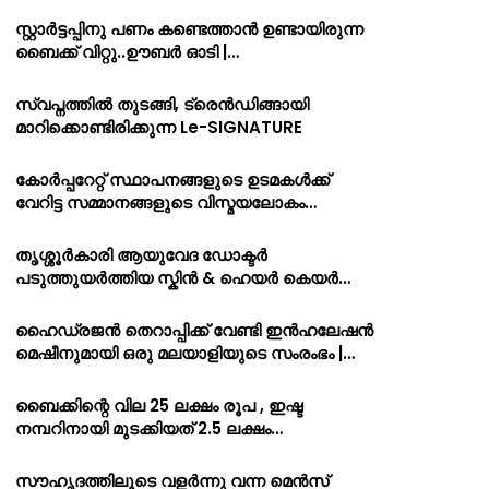
സ്റ്റാർട്ടപ്പിനു പണം കണ്ടെത്താൻ ഉണ്ടായിരുന്ന
ബൈക്ക് വിറ്റു..ഊബർ ഓടി |…
സ്വപ്നത്തിൽ തുടങ്ങി, ട്രെൻഡിങ്ങായി
മാറിക്കൊണ്ടിരിക്കുന്ന Le-SIGNATURE
കോർപ്പറേറ്റ് സ്ഥാപനങ്ങളുടെ ഉടമകൾക്ക്
വേറിട്ട സമ്മാനങ്ങളുടെ വിസ്മയലോകം…
തൃശ്ശൂർകാരി ആയുവേദ ഡോക്ടർ
പടുത്തുയർത്തിയ സ്കിൻ & ഹെയർ കെയർ…
ഹൈഡ്രജൻ തെറാപ്പിക്ക് വേണ്ടി ഇൻഹലേഷൻ
മെഷീനുമായി ഒരു മലയാളിയുടെ സംരംഭം |…
ബൈക്കിന്റെ വില 25 ലക്ഷം രൂപ , ഇഷ്ട
നമ്പറിനായി മുടക്കിയത് 2.5 ലക്ഷം…
സൗഹൃദത്തിലൂടെ വളർന്നു വന്ന മെൻസ്