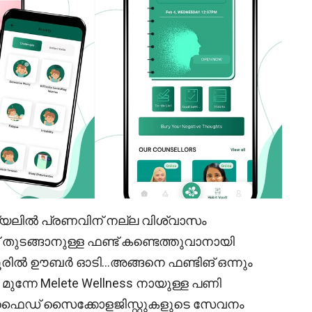
്ടൻഷ്യലിൽ പ്രണവിന് നല്ല വിശ്വാസം
്പ് തുടങ്ങാനുള്ള ഫണ്ട് കണ്ടെത്തുവാനായി
ഗ്ലൂരിൽ ഊബർ ഓടി…അങ്ങനെ ഫണ്ടിങ് ഒന്നും
ം മുന്നേ Melete Wellness നായുള്ള പണി
ാളിഫൈഡ് സൈക്കോളജിസ്റ്റുകളുടെ സേവനം