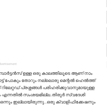
dvertisement
ോർട്ടൻസ് ഉള്ള ഒരു കാലത്തിലൂടെ ആണ് നാം
ന്നോട്ട് പോകും തോറും നല്ലൊരു മെന്റൽ ഹെൽത്ത്
റിലേറ്റഡ് പ്രശ്നങ്ങൾ പരിഹരിക്കുവാനുമായുള്ള
എന്നതിൽ സംശയമില്ല..തിരൂർ സ്വദേശി
ും ഇല്ലായിരുന്നു…ഒരു ക്വാളിഫിക്കേഷനും