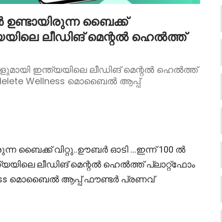
ാൻ ഉണ്ടായിരുന്ന ബൈക്ക്
്ത്യയിലെ ലീഡിങ് മെന്റൽ ഹെൽത്ത്
കളുമായി ഇന്ത്യയിലെ ലീഡിങ് മെന്റൽ ഹെൽത്ത്
ന Melete Wellness മൊബൈൽ ആപ്പ്
ിരുന്ന ബൈക്ക് വിറ്റു..ഊബർ ഓടി …ഇന്ന് 100 ൽ
യയിലെ ലീഡിങ് മെന്റൽ ഹെൽത്ത് പ്ലാറ്റ്ഫോം
lness മൊബൈൽ ആപ്പ് ഫൗണ്ടർ പ്രണവ്