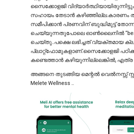
സൈക്കോളജി വിദ്യാർത്ഥിയായിരുന്നിട്ടും, ച
സഹായം തേടാൻ കഴിഞ്ഞില്ല.കാരണം 
സമീപിക്കാൻ പ്രണവിന് ബുദ്ധിമുട്ട് തോ
ചെയ്യുന്നതുപോലെ ഓൺലൈനിൽ “best psyc
ചെയ്തു..പക്ഷെ ലഭിച്ചത് വ്യക്തമായ ക്ലാര
പ്ലാറ്റ്‌ഫോമുകളാണ്.സൈക്കോളജി പഠിക
കണ്ടെത്താൻ കഴിയുന്നില്ലെങ്കിൽ, എത്ര 
അങ്ങനെ തുടങ്ങിയ മെന്റൽ വെൽനസ്സ് സ്റ
Melete Wellness ..