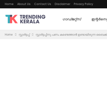
Home
About Us
Contact Us
Disclaimer
Privacy Policy
ഗാഡ്ജറ്റ്സ്
ഇന്റര്‍നെറ്റ
Home
സ്റ്റാർട്ടപ്പ്
സ്റ്റാർട്ടപ്പിനു പണം കണ്ടെത്താൻ ഉണ്ടായിരുന്ന ബൈക്