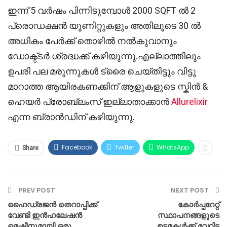
ഇന്ന് 5 വർഷം പിന്നിടുമ്പോൾ 2000 SQFT ൽ 2
പ്രൊഡക്ഷൻ യൂണിറ്റുകളും അതിലൂടെ 30 ൽ
അധികം പേർക്ക് തൊഴിൽ നൽകുവാനും
ഡോക്ട്ടർ ശ്രദ്ധക്ക് കഴിയുന്നു.എല്ലാത്തിലും
ഉപരി പല മരുന്നുകൾ ട്രൈ ചെയ്തിട്ടും വിട്ടു
മാറാത്ത ആയിരകണക്കിന് ആളുകളുടെ സ്കിൻ &
ഹെയർ പ്രോബ്ലംസ് ഇല്ലാതാക്കാൻ
Allurelixir
എന്ന ബ്രാൻഡിന് കഴിയുന്നു.
Facebook
Twitter
WhatsApp
Share
PREV POST
NEXT POST
ഹൈഡ്രജൻ തെറാപ്പിക്ക്
കോർപ്പറേറ്റ്
വേണ്ടി ഇൻഹലേഷൻ
സ്ഥാപനങ്ങളുടെ
മെഷീനുമായി ഒരു
ഉടമകൾക്ക് വേറിട്ട