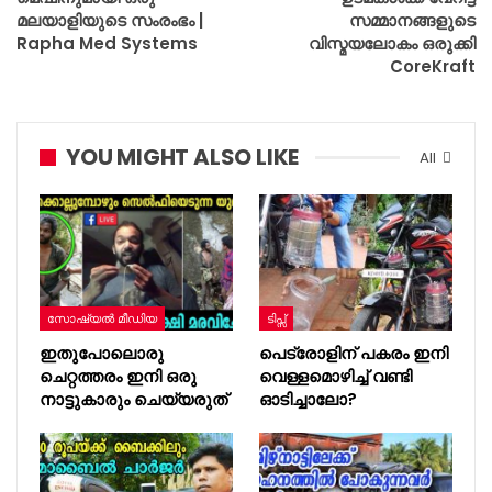
മലയാളിയുടെ സംരംഭം |
സമ്മാനങ്ങളുടെ
Rapha Med Systems
വിസ്മയലോകം ഒരുക്കി
CoreKraft
YOU MIGHT ALSO LIKE
All
സോഷ്യൽ മീഡിയ
ടിപ്സ്
ഇതുപോലൊരു
പെട്രോളിന് പകരം ഇനി
ചെറ്റത്തരം ഇനി ഒരു
വെള്ളമൊഴിച്ച് വണ്ടി
നാട്ടുകാരും ചെയ്യരുത്
ഓടിച്ചാലോ?