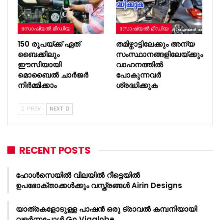
സോഷ്യൽ മീഡിയ
സോഷ്യൽ മീഡിയ
150 രൂപയ്ക്ക് ഏത്
തമിഴ്നാട്ടിലേക്കും അന്യ
ബൈക്കിലും
സംസ്ഥാനങ്ങളിലേയ്ക്കും
ഈസിയായി
വാഹനത്തില്‍
മൊബൈൽ ചാർജർ
പോകുന്നവര്‍
നിർമ്മിക്കാം
ശ്രദ്ധിക്കുക
PREV
NEXT
RECENT POSTS
ഹോൾസെയിൽ വിലയിൽ റീട്ടെയിൽ
ഉപഭോക്താക്കൾക്കും വസ്ത്രങ്ങൾ Airin Designs
യാത്രകളോടുള്ള പാഷൻ ഒരു ട്രാവൽ കമ്പനിയായി
വളർന്നപ്പോൾ Go Viaglobe…