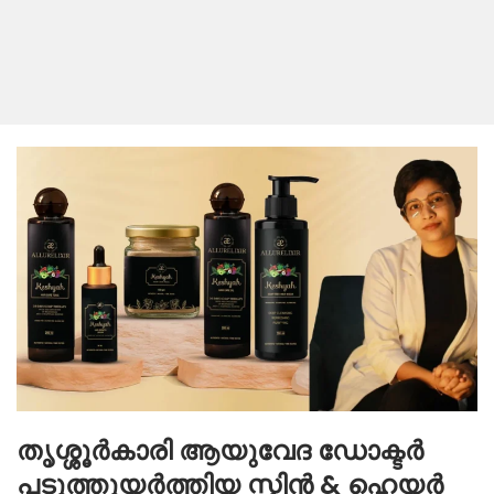
തൃശ്ശൂർകാരി ആയുവേദ ഡോക്ടർ
പടുത്തുയർത്തിയ സ്കിൻ & ഹെയർ