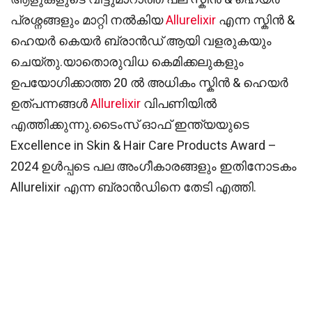
പ്രശ്നങ്ങളും മാറ്റി നൽകിയ
Allurelixir
എന്ന സ്കിൻ &
ഹെയർ കെയർ ബ്രാൻഡ് ആയി വളരുകയും
ചെയ്തു.യാതൊരുവിധ കെമിക്കലുകളും
ഉപയോഗിക്കാത്ത 20 ൽ അധികം സ്കിൻ & ഹെയർ
ഉത്പന്നങ്ങൾ
Allurelixir
വിപണിയിൽ
എത്തിക്കുന്നു.ടൈംസ് ഓഫ് ഇന്ത്യയുടെ
Excellence in Skin & Hair Care Products Award –
2024 ഉൾപ്പടെ പല അംഗീകാരങ്ങളും ഇതിനോടകം
Allurelixir എന്ന ബ്രാൻഡിനെ തേടി എത്തി.