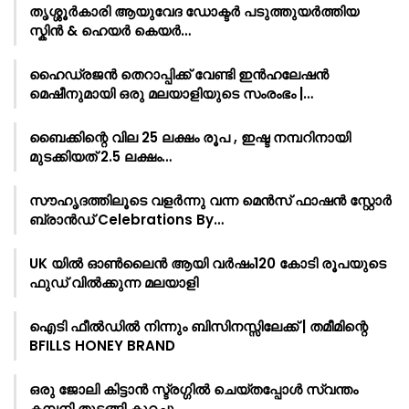
തൃശ്ശൂർകാരി ആയുവേദ ഡോക്ടർ പടുത്തുയർത്തിയ
സ്കിൻ & ഹെയർ കെയർ…
ഹൈഡ്രജൻ തെറാപ്പിക്ക് വേണ്ടി ഇൻഹലേഷൻ
മെഷീനുമായി ഒരു മലയാളിയുടെ സംരംഭം |…
ബൈക്കിന്റെ വില 25 ലക്ഷം രൂപ , ഇഷ്ട നമ്പറിനായി
മുടക്കിയത് 2.5 ലക്ഷം…
സൗഹൃദത്തിലൂടെ വളർന്നു വന്ന മെൻസ് ഫാഷൻ സ്റ്റോർ
ബ്രാൻഡ് Celebrations By…
UK യിൽ ഓൺലൈൻ ആയി വർഷം120 കോടി രൂപയുടെ
ഫുഡ് വിൽക്കുന്ന മലയാളി
ഐടി ഫീൽഡിൽ നിന്നും ബിസിനസ്സിലേക്ക് | തമീമിന്റെ
BFILLS HONEY BRAND
ഒരു ജോലി കിട്ടാൻ സ്ട്രഗ്ഗിൽ ചെയ്തപ്പോൾ സ്വന്തം
കമ്പനി തുടങ്ങി കുറച്ചു…