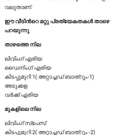
വലുതാണ്.
ഈ വീടിൻറെ മറ്റു പ്രത്യേകതകൾ താഴെ
പറയുന്നു
താഴത്തെ നില
ലിവിംഗ് ഏരിയ
ഡൈനിംഗ് ഏരിയ
കിടപ്പുമുറി 1( അറ്റാച്ചഡ് ബാത്റൂം-1)
അടുക്കള
വർക്ക് ഏരിയ
മുകളിലെ നില
ലിവിംഗ് സ്പേസ്
കിടപ്പുമുറി 2( അറ്റാച്ചഡ് ബാത്റൂം -2)