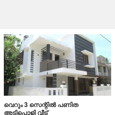
വെറും 3 സെന്റിൽ പണിത
അടിപൊളി വീട്