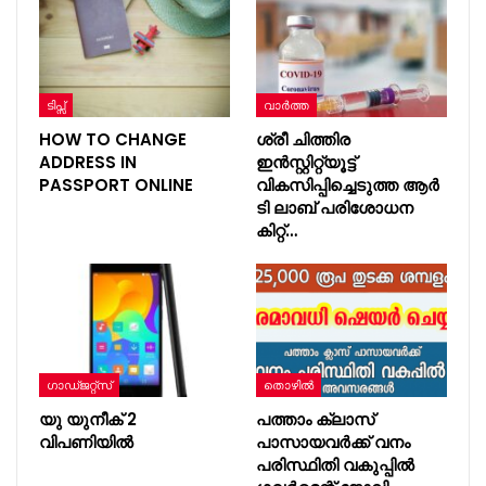
ടിപ്സ്
വാർത്ത
HOW TO CHANGE
ശ്രീ ചിത്തിര
ADDRESS IN
ഇൻസ്റ്റിറ്റ്യൂട്ട്
PASSPORT ONLINE
വികസിപ്പിച്ചെടുത്ത ആർ
ടി ലാബ് പരിശോധന
കിറ്റ്…
ഗാഡ്ജറ്റ്സ്
തൊഴിൽ
യു യുനീക് 2
പത്താം ക്ലാസ്
വിപണിയില്‍
പാസായവർക്ക് വനം
പരിസ്ഥിതി വകുപ്പിൽ