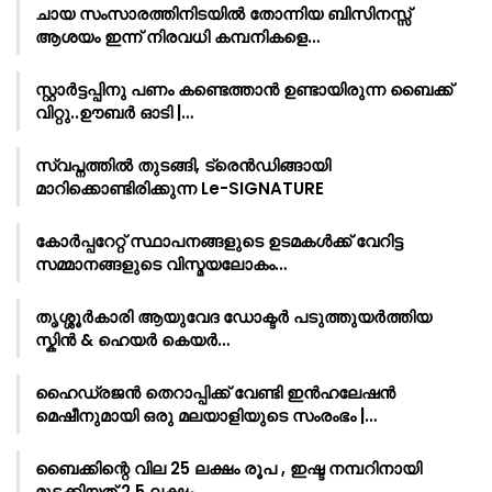
ചായ സംസാരത്തിനിടയിൽ തോന്നിയ ബിസിനസ്സ്
ആശയം ഇന്ന് നിരവധി കമ്പനികളെ…
സ്റ്റാർട്ടപ്പിനു പണം കണ്ടെത്താൻ ഉണ്ടായിരുന്ന ബൈക്ക്
വിറ്റു..ഊബർ ഓടി |…
സ്വപ്നത്തിൽ തുടങ്ങി, ട്രെൻഡിങ്ങായി
മാറിക്കൊണ്ടിരിക്കുന്ന Le-SIGNATURE
കോർപ്പറേറ്റ് സ്ഥാപനങ്ങളുടെ ഉടമകൾക്ക് വേറിട്ട
സമ്മാനങ്ങളുടെ വിസ്മയലോകം…
തൃശ്ശൂർകാരി ആയുവേദ ഡോക്ടർ പടുത്തുയർത്തിയ
സ്കിൻ & ഹെയർ കെയർ…
ഹൈഡ്രജൻ തെറാപ്പിക്ക് വേണ്ടി ഇൻഹലേഷൻ
മെഷീനുമായി ഒരു മലയാളിയുടെ സംരംഭം |…
ബൈക്കിന്റെ വില 25 ലക്ഷം രൂപ , ഇഷ്ട നമ്പറിനായി
മുടക്കിയത് 2.5 ലക്ഷം…