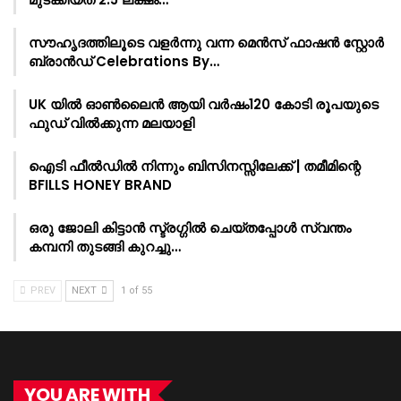
സൗഹൃദത്തിലൂടെ വളർന്നു വന്ന മെൻസ് ഫാഷൻ സ്റ്റോർ
ബ്രാൻഡ് Celebrations By…
UK യിൽ ഓൺലൈൻ ആയി വർഷം120 കോടി രൂപയുടെ
ഫുഡ് വിൽക്കുന്ന മലയാളി
ഐടി ഫീൽഡിൽ നിന്നും ബിസിനസ്സിലേക്ക് | തമീമിന്റെ
BFILLS HONEY BRAND
ഒരു ജോലി കിട്ടാൻ സ്ട്രഗ്ഗിൽ ചെയ്തപ്പോൾ സ്വന്തം
കമ്പനി തുടങ്ങി കുറച്ചു…
PREV
NEXT
1 of 55
YOU ARE WITH