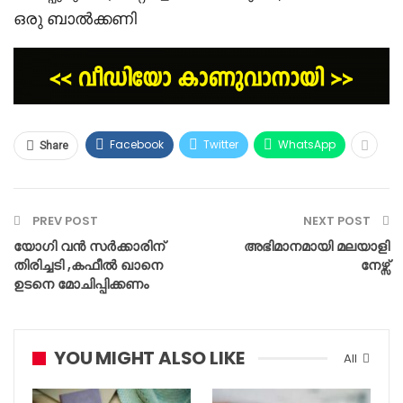
ഒരു ബാൽക്കണി
Facebook
Twitter
WhatsApp
Share
PREV POST
NEXT POST
യോഗി വൻ സർക്കാരിന്
അഭിമാനമായി മലയാളി
തിരിച്ചടി ,കഫീൽ ഖാനെ
നേഴ്സ്
ഉടനെ മോചിപ്പിക്കണം
YOU MIGHT ALSO LIKE
All