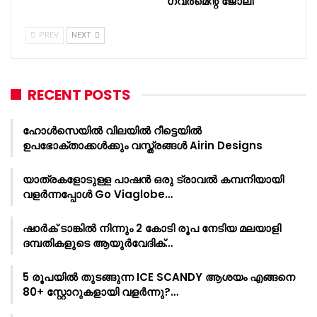
ഗവർമെന്റ് ജോലി
PREV
NEXT
RECENT POSTS
ഹോൾസെയിൽ വിലയിൽ റീട്ടെയിൽ
ഉപഭോക്താക്കൾക്കും വസ്ത്രങ്ങൾ Airin Designs
യാത്രകളോടുള്ള പാഷൻ ഒരു ട്രാവൽ കമ്പനിയായി
വളർന്നപ്പോൾ Go Viaglobe…
ഷാർക്‌ ടാങ്കിൽ നിന്നും 2 കോടി രൂപ നേടിയ മലയാളി
ദമ്പതികളുടെ ആയുർവേദിക്…
5 രൂപയിൽ തുടങ്ങുന്ന ICE SCANDY ആശയം എങ്ങനെ
80+ സ്റ്റോറുകളായി വളർന്നു?…