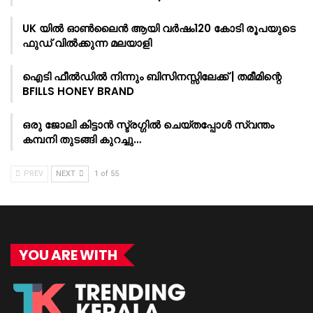
UK യിൽ ഓൺലൈൻ ആയി വർഷം120 കോടി രൂപയുടെ
ഫുഡ് വിൽക്കുന്ന മലയാളി
ഐടി ഫീൽഡിൽ നിന്നും ബിസിനസ്സിലേക്ക് | തമീമിന്റെ
BFILLS HONEY BRAND
ഒരു ജോലി കിട്ടാൻ സ്ട്രഗ്ഗിൽ ചെയ്തപ്പോൾ സ്വന്തം
കമ്പനി തുടങ്ങി കുറച്ചു…
PREV
NEXT
1 of 55
YOU ARE WITH