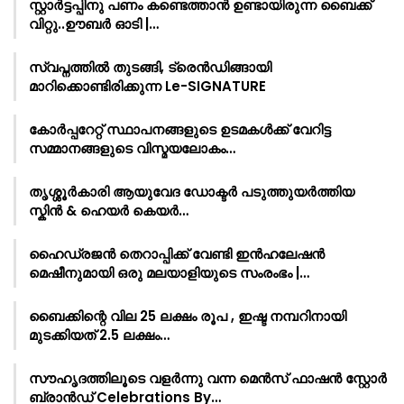
സ്റ്റാർട്ടപ്പിനു പണം കണ്ടെത്താൻ ഉണ്ടായിരുന്ന ബൈക്ക്
വിറ്റു..ഊബർ ഓടി |…
സ്വപ്നത്തിൽ തുടങ്ങി, ട്രെൻഡിങ്ങായി
മാറിക്കൊണ്ടിരിക്കുന്ന Le-SIGNATURE
കോർപ്പറേറ്റ് സ്ഥാപനങ്ങളുടെ ഉടമകൾക്ക് വേറിട്ട
സമ്മാനങ്ങളുടെ വിസ്മയലോകം…
തൃശ്ശൂർകാരി ആയുവേദ ഡോക്ടർ പടുത്തുയർത്തിയ
സ്കിൻ & ഹെയർ കെയർ…
ഹൈഡ്രജൻ തെറാപ്പിക്ക് വേണ്ടി ഇൻഹലേഷൻ
മെഷീനുമായി ഒരു മലയാളിയുടെ സംരംഭം |…
ബൈക്കിന്റെ വില 25 ലക്ഷം രൂപ , ഇഷ്ട നമ്പറിനായി
മുടക്കിയത് 2.5 ലക്ഷം…
സൗഹൃദത്തിലൂടെ വളർന്നു വന്ന മെൻസ് ഫാഷൻ സ്റ്റോർ
ബ്രാൻഡ് Celebrations By…