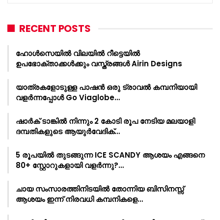
RECENT POSTS
ഹോൾസെയിൽ വിലയിൽ റീട്ടെയിൽ
ഉപഭോക്താക്കൾക്കും വസ്ത്രങ്ങൾ Airin Designs
യാത്രകളോടുള്ള പാഷൻ ഒരു ട്രാവൽ കമ്പനിയായി
വളർന്നപ്പോൾ Go Viaglobe…
ഷാർക്‌ ടാങ്കിൽ നിന്നും 2 കോടി രൂപ നേടിയ മലയാളി
ദമ്പതികളുടെ ആയുർവേദിക്…
5 രൂപയിൽ തുടങ്ങുന്ന ICE SCANDY ആശയം എങ്ങനെ
80+ സ്റ്റോറുകളായി വളർന്നു?…
ചായ സംസാരത്തിനിടയിൽ തോന്നിയ ബിസിനസ്സ്
ആശയം ഇന്ന് നിരവധി കമ്പനികളെ…