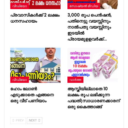
വീഡിയോ
സോഷ്യൽ മീഡിയ
പ്രവാസികൾക്ക് 2 ലക്ഷം
3,000 രൂപ പെന്‍ഷന്‍,
ധനസഹായം
പതിനെട്ടു വയസ്സിനും
നാല്‍പതു വയസ്സിനും
ഇടയില്‍
പ്രായമുളളവര്‍ക്ക്…
വീഡിയോ
വാർത്ത
ഹോം ലോൺ
ആസ്തിയില്ലാതെ 10
എടുക്കാതെ എങ്ങനെ
ലക്ഷം രൂപ ലഭിക്കുന്ന
ഒരു വീട് പണിയാം
പദ്ധതി;സാധാരണക്കാരന്
ഒരു കൈത്താങ്ങ്
PREV
NEXT