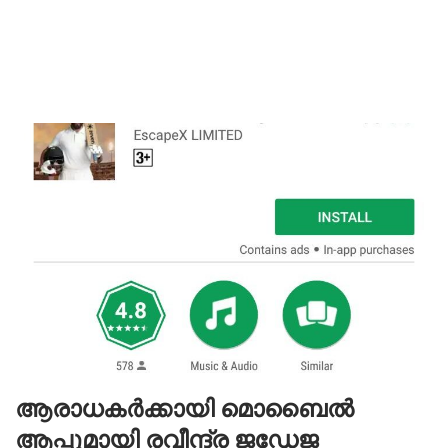
ആരാധകർക്കായി മൊബൈൽ
ആപ്പുമായി രവീന്ദ്ര ജഡേജ