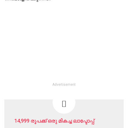
Advertisement
14,999 രൂപക്ക് ഒരു മികച്ച ലാപ്ടോപ്പ്