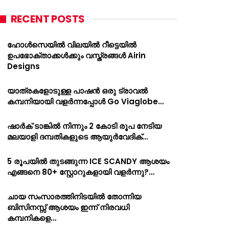
RECENT POSTS
ഹോൾസെയിൽ വിലയിൽ റീട്ടെയിൽ
ഉപഭോക്താക്കൾക്കും വസ്ത്രങ്ങൾ Airin
Designs
യാത്രകളോടുള്ള പാഷൻ ഒരു ട്രാവൽ
കമ്പനിയായി വളർന്നപ്പോൾ Go Viaglobe…
ഷാർക്‌ ടാങ്കിൽ നിന്നും 2 കോടി രൂപ നേടിയ
മലയാളി ദമ്പതികളുടെ ആയുർവേദിക്…
5 രൂപയിൽ തുടങ്ങുന്ന ICE SCANDY ആശയം
എങ്ങനെ 80+ സ്റ്റോറുകളായി വളർന്നു?…
ചായ സംസാരത്തിനിടയിൽ തോന്നിയ
ബിസിനസ്സ് ആശയം ഇന്ന് നിരവധി
കമ്പനികളെ…