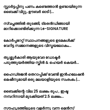
സ്റ്റാർട്ടപ്പിനു പണം കണ്ടെത്താൻ ഉണ്ടായിരുന്ന
ബൈക്ക് വിറ്റു..ഊബർ ഓടി |…
സ്വപ്നത്തിൽ തുടങ്ങി, ട്രെൻഡിങ്ങായി
മാറിക്കൊണ്ടിരിക്കുന്ന Le-SIGNATURE
കോർപ്പറേറ്റ് സ്ഥാപനങ്ങളുടെ ഉടമകൾക്ക്
വേറിട്ട സമ്മാനങ്ങളുടെ വിസ്മയലോകം…
തൃശ്ശൂർകാരി ആയുവേദ ഡോക്ടർ
പടുത്തുയർത്തിയ സ്കിൻ & ഹെയർ കെയർ…
ഹൈഡ്രജൻ തെറാപ്പിക്ക് വേണ്ടി ഇൻഹലേഷൻ
മെഷീനുമായി ഒരു മലയാളിയുടെ സംരംഭം |…
ബൈക്കിന്റെ വില 25 ലക്ഷം രൂപ , ഇഷ്ട
നമ്പറിനായി മുടക്കിയത് 2.5 ലക്ഷം…
സൗഹൃദത്തിലൂടെ വളർന്നു വന്ന മെൻസ്