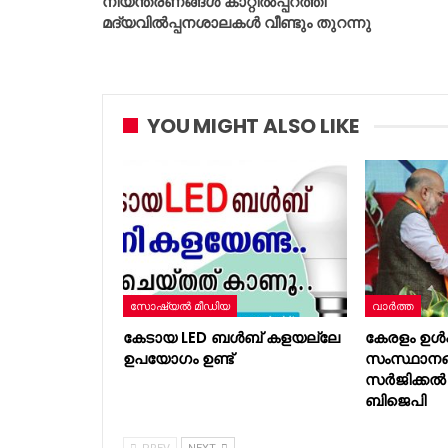
നിയന്ത്രണങ്ങൾ കാറ്റിൽപ്പറത്തി
മദ്യവിൽപ്പനശാലകൾ വീണ്ടും തുറന്നു
YOU MIGHT ALSO LIKE
സോഷ്യൽ മീഡിയ
വാർത്ത
കേടായ LED ബൾബ് കളയല്ലേ
കേരളം ഉൾപ
ഉപയോഗം ഉണ്ട്
സംസ്ഥാനങ്
സർജിക്കൽ 
ബിജെപി