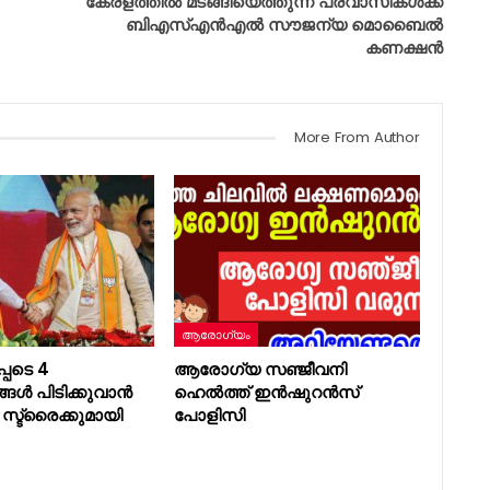
കേരളത്തിൽ മടങ്ങിയെത്തുന്ന പ്രവാസികൾക്ക്
ബിഎസ്എൻഎൽ സൗജന്യ മൊബൈൽ
കണക്ഷൻ
More From Author
ആരോഗ്യം
്പടെ 4
ആരോഗ്യ സഞ്ജീവനി
ങൾ പിടിക്കുവാൻ
ഹെൽത്ത് ഇൻഷുറൻസ്
സ്ട്രൈക്കുമായി
പോളിസി