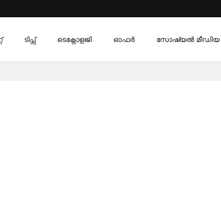
്
ടിപ്സ്
ടെക്നോളജി
ഓഫര്‍
സോഷ്യൽ മീഡിയ