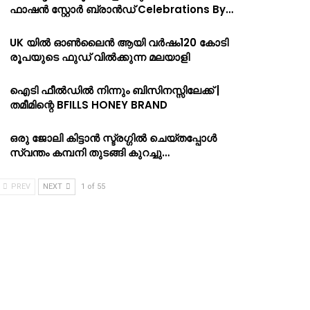
ഫാഷൻ സ്റ്റോർ ബ്രാൻഡ് Celebrations By…
UK യിൽ ഓൺലൈൻ ആയി വർഷം120 കോടി
രൂപയുടെ ഫുഡ് വിൽക്കുന്ന മലയാളി
ഐടി ഫീൽഡിൽ നിന്നും ബിസിനസ്സിലേക്ക് |
തമീമിന്റെ BFILLS HONEY BRAND
ഒരു ജോലി കിട്ടാൻ സ്ട്രഗ്ഗിൽ ചെയ്തപ്പോൾ
സ്വന്തം കമ്പനി തുടങ്ങി കുറച്ചു…
PREV
NEXT
1 of 55