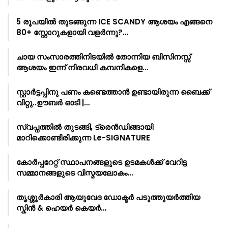
5 രൂപയിൽ തുടങ്ങുന്ന ICE SCANDY ആശയം എങ്ങനെ
80+ സ്റ്റോറുകളായി വളർന്നു?…
ചായ സംസാരത്തിനിടയിൽ തോന്നിയ ബിസിനസ്സ്
ആശയം ഇന്ന് നിരവധി കമ്പനികളെ…
സ്റ്റാർട്ടപ്പിനു പണം കണ്ടെത്താൻ ഉണ്ടായിരുന്ന ബൈക്ക്
വിറ്റു..ഊബർ ഓടി |…
സ്വപ്നത്തിൽ തുടങ്ങി, ട്രെൻഡിങ്ങായി
മാറിക്കൊണ്ടിരിക്കുന്ന Le-SIGNATURE
കോർപ്പറേറ്റ് സ്ഥാപനങ്ങളുടെ ഉടമകൾക്ക് വേറിട്ട
സമ്മാനങ്ങളുടെ വിസ്മയലോകം…
തൃശ്ശൂർകാരി ആയുവേദ ഡോക്ടർ പടുത്തുയർത്തിയ
സ്കിൻ & ഹെയർ കെയർ…