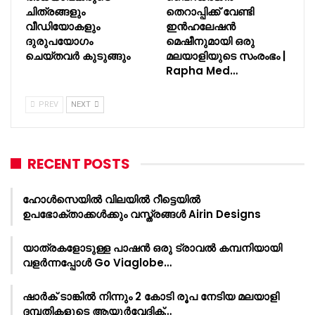
ചിത്രങ്ങളും
തെറാപ്പിക്ക് വേണ്ടി
വീഡിയോകളും
ഇൻഹലേഷൻ
ദുരുപയോഗം
മെഷീനുമായി ഒരു
ചെയ്തവർ കുടുങ്ങും
മലയാളിയുടെ സംരംഭം |
Rapha Med…
PREV
NEXT
RECENT POSTS
ഹോൾസെയിൽ വിലയിൽ റീട്ടെയിൽ
ഉപഭോക്താക്കൾക്കും വസ്ത്രങ്ങൾ Airin Designs
യാത്രകളോടുള്ള പാഷൻ ഒരു ട്രാവൽ കമ്പനിയായി
വളർന്നപ്പോൾ Go Viaglobe…
ഷാർക്‌ ടാങ്കിൽ നിന്നും 2 കോടി രൂപ നേടിയ മലയാളി
ദമ്പതികളുടെ ആയുർവേദിക്…