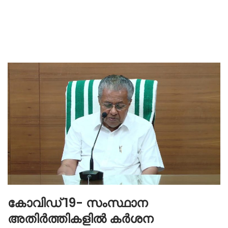
കോവിഡ് 19- സംസ്ഥാന
അതിർത്തികളിൽ കർശന