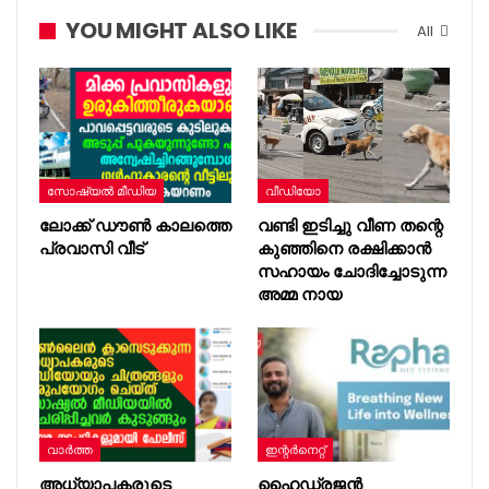
YOU MIGHT ALSO LIKE
All
സോഷ്യൽ മീഡിയ
വീഡിയോ
ലോക്ക് ഡൗൺ കാലത്തെ
വണ്ടി ഇടിച്ചു വീണ തന്റെ
പ്രവാസി വീട്
കുഞ്ഞിനെ രക്ഷിക്കാൻ
സഹായം ചോദിച്ചോടുന്ന
അമ്മ നായ
വാർത്ത
ഇന്റര്‍നെറ്റ്
അധ്യാപകരുടെ
ഹൈഡ്രജൻ