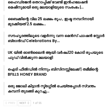
ഹൈഡ്രജൻ തെറാപ്പിക്ക് വേണ്ടി ഇൻഹലേഷൻ
മെഷീനുമായി ഒരു മലയാളിയുടെ സംരംഭം |…
ബൈക്കിന്റെ വില 25 ലക്ഷം രൂപ , ഇഷ്ട നമ്പറിനായി
മുടക്കിയത് 2.5 ലക്ഷം…
സൗഹൃദത്തിലൂടെ വളർന്നു വന്ന മെൻസ് ഫാഷൻ സ്റ്റോർ
ബ്രാൻഡ് Celebrations By…
UK യിൽ ഓൺലൈൻ ആയി വർഷം120 കോടി രൂപയുടെ
ഫുഡ് വിൽക്കുന്ന മലയാളി
ഐടി ഫീൽഡിൽ നിന്നും ബിസിനസ്സിലേക്ക് | തമീമിന്റെ
BFILLS HONEY BRAND
ഒരു ജോലി കിട്ടാൻ സ്ട്രഗ്ഗിൽ ചെയ്തപ്പോൾ സ്വന്തം
കമ്പനി തുടങ്ങി കുറച്ചു…
PREV
NEXT
1 of 55