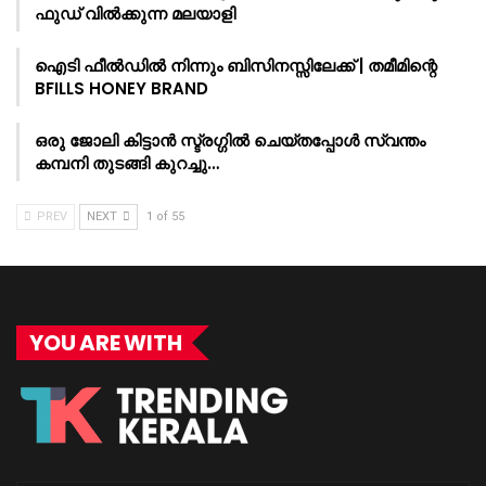
ഫുഡ് വിൽക്കുന്ന മലയാളി
ഐടി ഫീൽഡിൽ നിന്നും ബിസിനസ്സിലേക്ക് | തമീമിന്റെ
BFILLS HONEY BRAND
ഒരു ജോലി കിട്ടാൻ സ്ട്രഗ്ഗിൽ ചെയ്തപ്പോൾ സ്വന്തം
കമ്പനി തുടങ്ങി കുറച്ചു…
PREV
NEXT
1 of 55
YOU ARE WITH