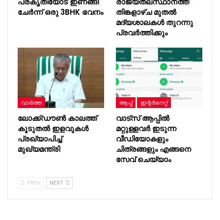
പ്രകൃതിയോട് ഇണങ്ങി
രാജ്യതലസ്ഥാനത്ത്
ചേർന്ന് ഒരു 3BHK ഭവനം
തിങ്കളാഴ്ച മുതൽ
മദ്യശാലകൾ തുറന്നു
പ്രവർത്തിക്കും
വാർത്ത
ആപ്പ്
ഇന്റര്‍നെറ്റ്
ലോക്ക്ഡൗൺ കാലത്ത്
വാട്സ് ആപ്പില്‍
കൂടുതൽ ഇളവുകൾ
മറ്റുള്ളവര്‍ ഇടുന്ന
പ്രഖ്യാപിച്ച്
വീഡിയോകളും
മുഖ്യമന്ത്രി
ചിത്രങ്ങളും എങ്ങനെ
സേവ് ചെയ്യാം
PREV
NEXT