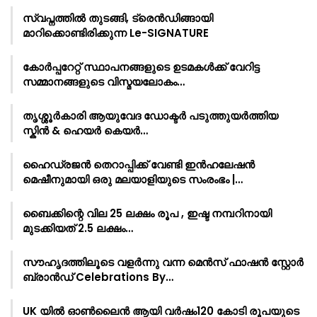
സ്വപ്നത്തിൽ തുടങ്ങി, ട്രെൻഡിങ്ങായി
മാറിക്കൊണ്ടിരിക്കുന്ന Le-SIGNATURE
കോർപ്പറേറ്റ് സ്ഥാപനങ്ങളുടെ ഉടമകൾക്ക് വേറിട്ട
സമ്മാനങ്ങളുടെ വിസ്മയലോകം…
തൃശ്ശൂർകാരി ആയുവേദ ഡോക്ടർ പടുത്തുയർത്തിയ
സ്കിൻ & ഹെയർ കെയർ…
ഹൈഡ്രജൻ തെറാപ്പിക്ക് വേണ്ടി ഇൻഹലേഷൻ
മെഷീനുമായി ഒരു മലയാളിയുടെ സംരംഭം |…
ബൈക്കിന്റെ വില 25 ലക്ഷം രൂപ , ഇഷ്ട നമ്പറിനായി
മുടക്കിയത് 2.5 ലക്ഷം…
സൗഹൃദത്തിലൂടെ വളർന്നു വന്ന മെൻസ് ഫാഷൻ സ്റ്റോർ
ബ്രാൻഡ് Celebrations By…
UK യിൽ ഓൺലൈൻ ആയി വർഷം120 കോടി രൂപയുടെ