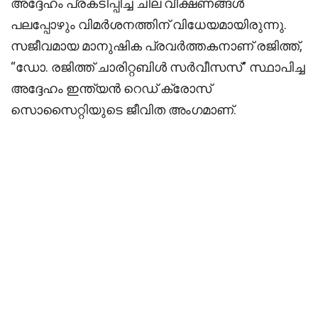
അദ്ദേഹം പ്രകടിപ്പിച്ച ചില വീക്ഷണങ്ങൾ
പലപ്പോഴും വിമർശനത്തിന് വിധേയമായിരുന്നു.
സജീവമായ മാനുഷിക പ്രവർത്തകനാണ് രജിത്ത്,
“ഡോ. രജിത്ത് ചാരിറ്റബിൾ സർവീസസ്” സ്ഥാപിച്ച
അദ്ദേഹം ഇന്ത്യൻ റെഡ് ക്രോസ്
സൊസൈറ്റിയുടെ ജീവിത അംഗമാണ്.