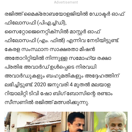
Advertisement
രജിത്ത് മൈക്രോബയോളജിയിൽ ഡോക്ടർ ഓഫ്
ഫിലോസഫി (പിഎച്ച്ഡി),
സൈറ്റോജെനെറ്റിക്സിൽ മാസ്റ്റർ ഓഫ്
ഫിലോസഫി (എം. ഫിൽ) എന്നിവ നേടിയിട്ടുണ്ട്.
കേരള സംസ്ഥാന സാക്ഷരതാ മിഷൻ
അതോറിറ്റിയിൽ നിന്നുള്ള സമോഹ്യ രക്ഷാ
പ്രതിഭ അവാർഡ് ഉൾപ്പെടെ നിരവധി
അവാർഡുകളും ബഹുമതികളും അദ്ദേഹത്തിന്
ലഭിച്ചിട്ടുണ്ട്. 2020 ജനുവരി 4 മുതൽ മലയാള
റിയാലിറ്റി ടിവി ഷോ ബിഗ് ബോസിന്റെ രണ്ടാം
സീസണിൽ രജിത്ത് മത്സരിക്കുന്നു.