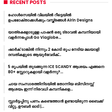
RECENT POSTS
ഹോൾസെയിൽ വിലയിൽ റീട്ടെയിൽ
ഉപഭോക്താക്കൾക്കും വസ്ത്രങ്ങൾ Airin Designs
യാത്രകളോടുള്ള പാഷൻ ഒരു ട്രാവൽ കമ്പനിയായി
വളർന്നപ്പോൾ Go Viaglobe…
ഷാർക്‌ ടാങ്കിൽ നിന്നും 2 കോടി രൂപ നേടിയ മലയാളി
ദമ്പതികളുടെ ആയുർവേദിക്…
5 രൂപയിൽ തുടങ്ങുന്ന ICE SCANDY ആശയം എങ്ങനെ
80+ സ്റ്റോറുകളായി വളർന്നു?…
ചായ സംസാരത്തിനിടയിൽ തോന്നിയ ബിസിനസ്സ്
ആശയം ഇന്ന് നിരവധി കമ്പനികളെ…
സ്റ്റാർട്ടപ്പിനു പണം കണ്ടെത്താൻ ഉണ്ടായിരുന്ന ബൈക്ക്
വിറ്റു..ഊബർ ഓടി |…