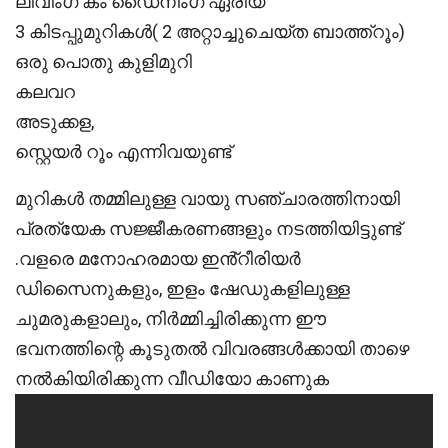
ലിവിംഗ് കം ഡൈനിംഗ് ഏരിയ
3 കിടപ്പുമുറികൾ( 2 അറ്റാച്ചുചെയ്ത ബാത്ത്റൂം)
ഒരു പൊതു കുളിമുറി
കലവറ
അടുക്കള,
സ്റ്റെയർ റൂം എന്നിവയുണ്ട്
മുറികൾ തമ്മിലുള്ള വായു സഞ്ചാരത്തിനായി
പ്രത്യേക സജ്ജീകരണങ്ങളും നടത്തിയിട്ടുണ്ട്
.വളരെ മനോഹരമായ ഇൻ്റീരിയർ
ഡിസൈനുകളും, ഇളം ഷേഡുകളിലുള്ള
ചുമരുകളാലും, നിർമ്മിച്ചിരിക്കുന്ന ഈ
ഭവനത്തിന്റെ കൂടുതൽ വിവരങ്ങൾക്കായി താഴെ
നൽകിയിരിക്കുന്ന വീഡിയോ കാണുക