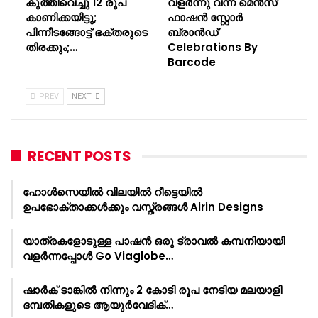
കുത്തിവെച്ചു 12 രൂപ
വളർന്നു വന്ന മെൻസ്
കാണിക്കയിട്ടു;
ഫാഷൻ സ്റ്റോർ
പിന്നീടങ്ങോട്ട് ഭക്തരുടെ
ബ്രാൻഡ്
തിരക്കും;…
Celebrations By
Barcode
PREV
NEXT
RECENT POSTS
ഹോൾസെയിൽ വിലയിൽ റീട്ടെയിൽ
ഉപഭോക്താക്കൾക്കും വസ്ത്രങ്ങൾ Airin Designs
യാത്രകളോടുള്ള പാഷൻ ഒരു ട്രാവൽ കമ്പനിയായി
വളർന്നപ്പോൾ Go Viaglobe…
ഷാർക്‌ ടാങ്കിൽ നിന്നും 2 കോടി രൂപ നേടിയ മലയാളി
ദമ്പതികളുടെ ആയുർവേദിക്…