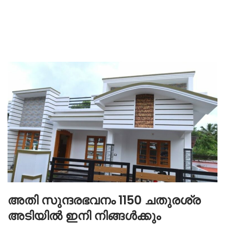
അതി സുന്ദരഭവനം 1150 ചതുരശ്ര
അടിയിൽ ഇനി നിങ്ങൾക്കും