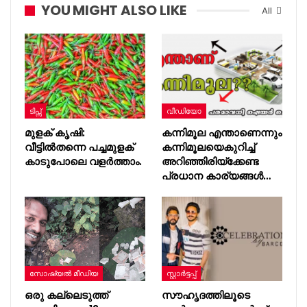
YOU MIGHT ALSO LIKE
All
ടിപ്സ്
വീഡിയോ
മുളക് കൃഷി:
കന്നിമൂല എന്താണെന്നും
വീട്ടിൽതന്നെ പച്ചമുളക്
കന്നിമൂലയെകുറിച്ച്
കാടുപോലെ വളർത്താം.
അറിഞ്ഞിരിയ്ക്കേണ്ട
പ്രധാന കാര്യങ്ങള്‍…
സോഷ്യൽ മീഡിയ
സ്റ്റാർട്ടപ്പ്
ഒരു കല്ലെടുത്ത്
സൗഹൃദത്തിലൂടെ