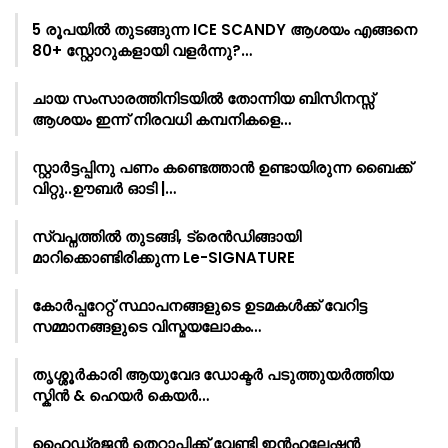
5 രൂപയിൽ തുടങ്ങുന്ന ICE SCANDY ആശയം എങ്ങനെ
80+ സ്റ്റോറുകളായി വളർന്നു?…
ചായ സംസാരത്തിനിടയിൽ തോന്നിയ ബിസിനസ്സ്
ആശയം ഇന്ന് നിരവധി കമ്പനികളെ…
സ്റ്റാർട്ടപ്പിനു പണം കണ്ടെത്താൻ ഉണ്ടായിരുന്ന ബൈക്ക്
വിറ്റു..ഊബർ ഓടി |…
സ്വപ്നത്തിൽ തുടങ്ങി, ട്രെൻഡിങ്ങായി
മാറിക്കൊണ്ടിരിക്കുന്ന Le-SIGNATURE
കോർപ്പറേറ്റ് സ്ഥാപനങ്ങളുടെ ഉടമകൾക്ക് വേറിട്ട
സമ്മാനങ്ങളുടെ വിസ്മയലോകം…
തൃശ്ശൂർകാരി ആയുവേദ ഡോക്ടർ പടുത്തുയർത്തിയ
സ്കിൻ & ഹെയർ കെയർ…
ഹൈഡ്രജൻ തെറാപ്പിക്ക് വേണ്ടി ഇൻഹലേഷൻ