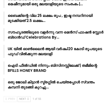
മെഷീനുമായി ഒരു മലയാളിയുടെ സംരംഭം |…
ബൈക്കിന്റെ വില 25 ലക്ഷം രൂപ , ഇഷ്ട നമ്പറിനായി
മുടക്കിയത് 2.5 ലക്ഷം…
സൗഹൃദത്തിലൂടെ വളർന്നു വന്ന മെൻസ് ഫാഷൻ സ്റ്റോർ
ബ്രാൻഡ് Celebrations By…
UK യിൽ ഓൺലൈൻ ആയി വർഷം120 കോടി രൂപയുടെ
ഫുഡ് വിൽക്കുന്ന മലയാളി
ഐടി ഫീൽഡിൽ നിന്നും ബിസിനസ്സിലേക്ക് | തമീമിന്റെ
BFILLS HONEY BRAND
ഒരു ജോലി കിട്ടാൻ സ്ട്രഗ്ഗിൽ ചെയ്തപ്പോൾ സ്വന്തം
കമ്പനി തുടങ്ങി കുറച്ചു…
PREV
NEXT
1 of 55