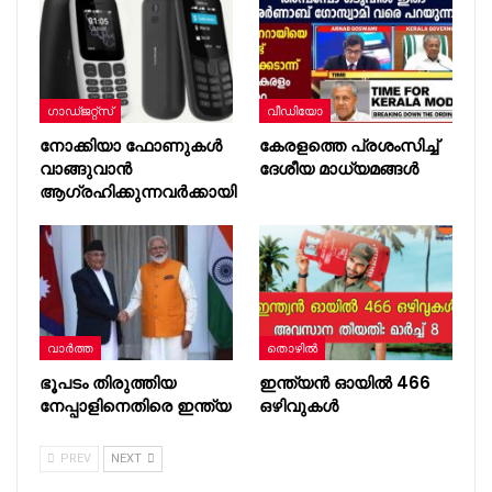
ഗാഡ്ജറ്റ്സ്
വീഡിയോ
നോക്കിയാ ഫോണുകള്‍
കേരളത്തെ പ്രശംസിച്ച്
വാങ്ങുവാന്‍
ദേശീയ മാധ്യമങ്ങള്‍
ആഗ്രഹിക്കുന്നവര്‍ക്കായി
വാർത്ത
തൊഴിൽ
ഭൂപടം തിരുത്തിയ
ഇന്ത്യൻ ഓയിൽ 466
നേപ്പാളിനെതിരെ ഇന്ത്യ
ഒഴിവുകൾ
PREV
NEXT