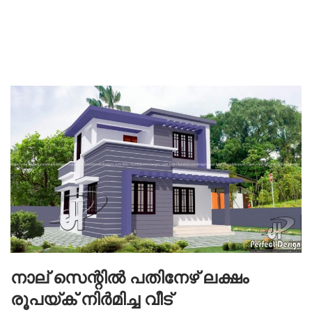
നാല് സെന്റിൽ പതിനേഴ് ലക്ഷം
രൂപയ്ക് നിർമിച്ച വീട്