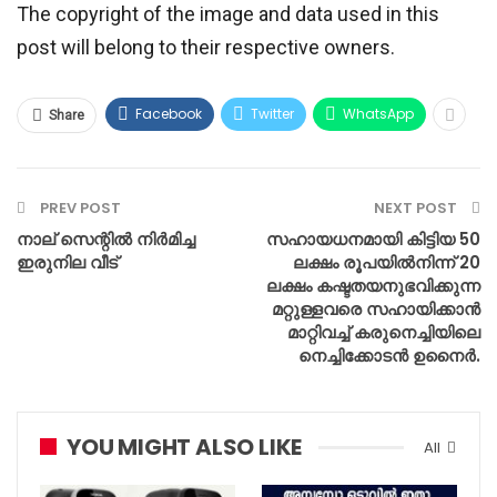
The copyright of the image and data used in this
post will belong to their respective owners.
Facebook
Twitter
WhatsApp
Share
PREV POST
NEXT POST
നാല് സെന്റിൽ നിർമിച്ച
സഹായധനമായി കിട്ടിയ 50
ഇരുനില വീട്
ലക്ഷം രൂപയിൽനിന്ന് 20
ലക്ഷം കഷ്ടതയനുഭവിക്കുന്ന
മറ്റുള്ളവരെ സഹായിക്കാൻ
മാറ്റിവച്ച് കരുനെച്ചിയിലെ
നെച്ചിക്കോടൻ ഉനൈർ.
YOU MIGHT ALSO LIKE
All