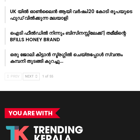
UK യിൽ ഓൺലൈൻ ആയി വർഷം120 കോടി രൂപയുടെ
ഫുഡ് വിൽക്കുന്ന മലയാളി
ഐടി ഫീൽഡിൽ നിന്നും ബിസിനസ്സിലേക്ക് | തമീമിന്റെ
BFILLS HONEY BRAND
ഒരു ജോലി കിട്ടാൻ സ്ട്രഗ്ഗിൽ ചെയ്തപ്പോൾ സ്വന്തം
കമ്പനി തുടങ്ങി കുറച്ചു…
PREV
NEXT
1 of 55
YOU ARE WITH