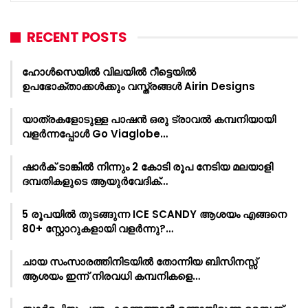
RECENT POSTS
ഹോൾസെയിൽ വിലയിൽ റീട്ടെയിൽ
ഉപഭോക്താക്കൾക്കും വസ്ത്രങ്ങൾ Airin Designs
യാത്രകളോടുള്ള പാഷൻ ഒരു ട്രാവൽ കമ്പനിയായി
വളർന്നപ്പോൾ Go Viaglobe…
ഷാർക്‌ ടാങ്കിൽ നിന്നും 2 കോടി രൂപ നേടിയ മലയാളി
ദമ്പതികളുടെ ആയുർവേദിക്…
5 രൂപയിൽ തുടങ്ങുന്ന ICE SCANDY ആശയം എങ്ങനെ
80+ സ്റ്റോറുകളായി വളർന്നു?…
ചായ സംസാരത്തിനിടയിൽ തോന്നിയ ബിസിനസ്സ്
ആശയം ഇന്ന് നിരവധി കമ്പനികളെ…