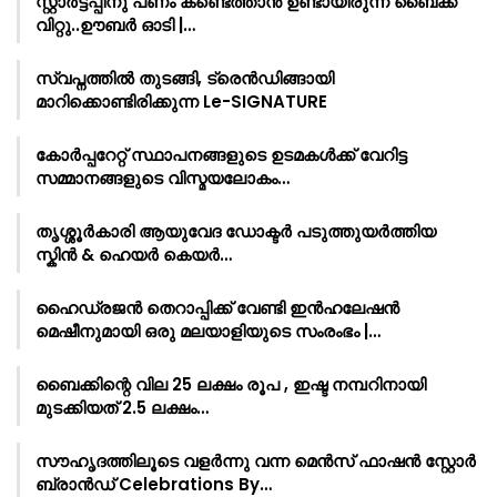
സ്റ്റാർട്ടപ്പിനു പണം കണ്ടെത്താൻ ഉണ്ടായിരുന്ന ബൈക്ക്
വിറ്റു..ഊബർ ഓടി |…
സ്വപ്നത്തിൽ തുടങ്ങി, ട്രെൻഡിങ്ങായി
മാറിക്കൊണ്ടിരിക്കുന്ന Le-SIGNATURE
കോർപ്പറേറ്റ് സ്ഥാപനങ്ങളുടെ ഉടമകൾക്ക് വേറിട്ട
സമ്മാനങ്ങളുടെ വിസ്മയലോകം…
തൃശ്ശൂർകാരി ആയുവേദ ഡോക്ടർ പടുത്തുയർത്തിയ
സ്കിൻ & ഹെയർ കെയർ…
ഹൈഡ്രജൻ തെറാപ്പിക്ക് വേണ്ടി ഇൻഹലേഷൻ
മെഷീനുമായി ഒരു മലയാളിയുടെ സംരംഭം |…
ബൈക്കിന്റെ വില 25 ലക്ഷം രൂപ , ഇഷ്ട നമ്പറിനായി
മുടക്കിയത് 2.5 ലക്ഷം…
സൗഹൃദത്തിലൂടെ വളർന്നു വന്ന മെൻസ് ഫാഷൻ സ്റ്റോർ
ബ്രാൻഡ് Celebrations By…