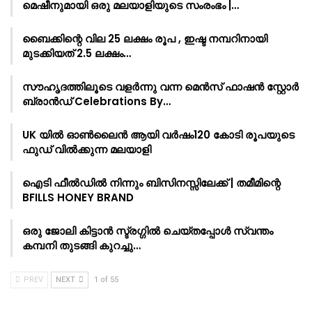
മെഷീനുമായി ഒരു മലയാളിയുടെ സംരംഭം |…
ബൈക്കിന്റെ വില 25 ലക്ഷം രൂപ , ഇഷ്ട നമ്പറിനായി
മുടക്കിയത് 2.5 ലക്ഷം…
സൗഹൃദത്തിലൂടെ വളർന്നു വന്ന മെൻസ് ഫാഷൻ സ്റ്റോർ
ബ്രാൻഡ് Celebrations By…
UK യിൽ ഓൺലൈൻ ആയി വർഷം120 കോടി രൂപയുടെ
ഫുഡ് വിൽക്കുന്ന മലയാളി
ഐടി ഫീൽഡിൽ നിന്നും ബിസിനസ്സിലേക്ക് | തമീമിന്റെ
BFILLS HONEY BRAND
ഒരു ജോലി കിട്ടാൻ സ്ട്രഗ്ഗിൽ ചെയ്തപ്പോൾ സ്വന്തം
കമ്പനി തുടങ്ങി കുറച്ചു…
PREV
NEXT
1 of 55