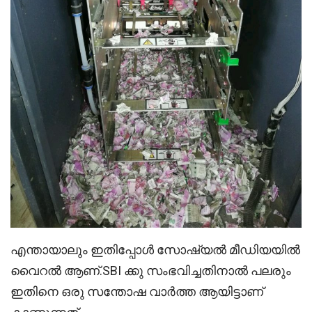
എന്തായാലും ഇതിപ്പോൾ സോഷ്യൽ മീഡിയയിൽ
വൈറൽ ആണ്.SBI ക്കു സംഭവിച്ചതിനാൽ പലരും
ഇതിനെ ഒരു സന്തോഷ വാർത്ത ആയിട്ടാണ്