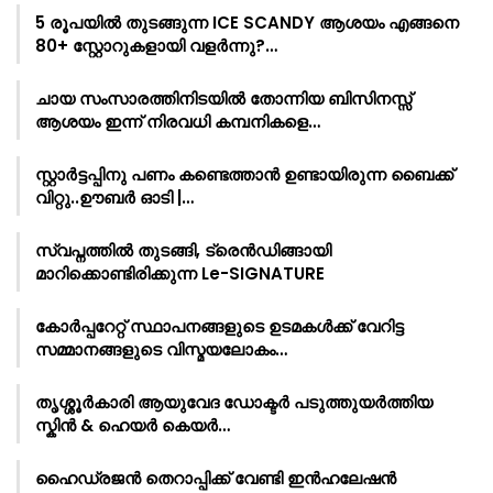
5 രൂപയിൽ തുടങ്ങുന്ന ICE SCANDY ആശയം എങ്ങനെ
80+ സ്റ്റോറുകളായി വളർന്നു?…
ചായ സംസാരത്തിനിടയിൽ തോന്നിയ ബിസിനസ്സ്
ആശയം ഇന്ന് നിരവധി കമ്പനികളെ…
സ്റ്റാർട്ടപ്പിനു പണം കണ്ടെത്താൻ ഉണ്ടായിരുന്ന ബൈക്ക്
വിറ്റു..ഊബർ ഓടി |…
സ്വപ്നത്തിൽ തുടങ്ങി, ട്രെൻഡിങ്ങായി
മാറിക്കൊണ്ടിരിക്കുന്ന Le-SIGNATURE
കോർപ്പറേറ്റ് സ്ഥാപനങ്ങളുടെ ഉടമകൾക്ക് വേറിട്ട
സമ്മാനങ്ങളുടെ വിസ്മയലോകം…
തൃശ്ശൂർകാരി ആയുവേദ ഡോക്ടർ പടുത്തുയർത്തിയ
സ്കിൻ & ഹെയർ കെയർ…
ഹൈഡ്രജൻ തെറാപ്പിക്ക് വേണ്ടി ഇൻഹലേഷൻ