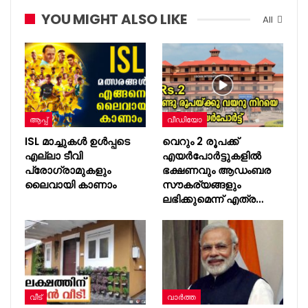
YOU MIGHT ALSO LIKE
All
ആപ്പ്
വീഡിയോ
ISL മാച്ചുകൾ ഉൾപ്പടെ
വെറും 2 രൂപക്ക്
എല്ലാ ടീവി
എയർപോർട്ടുകളിൽ
പ്രോഗ്രാമുകളും
ഭക്ഷണവും ആഡംബര
ലൈവായി കാണാം
സൗകര്യങ്ങളും
ലഭിക്കുമെന്ന് എത്ര…
വീട്
വാർത്ത