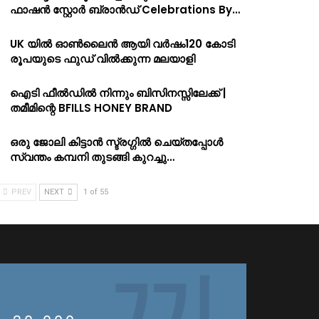
ഫാഷൻ സ്റ്റോർ ബ്രാൻഡ് Celebrations By…
UK യിൽ ഓൺലൈൻ ആയി വർഷം120 കോടി
രൂപയുടെ ഫുഡ് വിൽക്കുന്ന മലയാളി
ഐടി ഫീൽഡിൽ നിന്നും ബിസിനസ്സിലേക്ക് |
തമീമിന്റെ BFILLS HONEY BRAND
ഒരു ജോലി കിട്ടാൻ സ്ട്രഗ്ഗിൽ ചെയ്തപ്പോൾ
സ്വന്തം കമ്പനി തുടങ്ങി കുറച്ചു…
PREV
NEXT
1 of 55