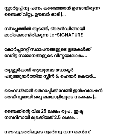
സ്റ്റാർട്ടപ്പിനു പണം കണ്ടെത്താൻ ഉണ്ടായിരുന്ന
ബൈക്ക് വിറ്റു..ഊബർ ഓടി |…
സ്വപ്നത്തിൽ തുടങ്ങി, ട്രെൻഡിങ്ങായി
മാറിക്കൊണ്ടിരിക്കുന്ന Le-SIGNATURE
കോർപ്പറേറ്റ് സ്ഥാപനങ്ങളുടെ ഉടമകൾക്ക്
വേറിട്ട സമ്മാനങ്ങളുടെ വിസ്മയലോകം…
തൃശ്ശൂർകാരി ആയുവേദ ഡോക്ടർ
പടുത്തുയർത്തിയ സ്കിൻ & ഹെയർ കെയർ…
ഹൈഡ്രജൻ തെറാപ്പിക്ക് വേണ്ടി ഇൻഹലേഷൻ
മെഷീനുമായി ഒരു മലയാളിയുടെ സംരംഭം |…
ബൈക്കിന്റെ വില 25 ലക്ഷം രൂപ , ഇഷ്ട
നമ്പറിനായി മുടക്കിയത് 2.5 ലക്ഷം…
സൗഹൃദത്തിലൂടെ വളർന്നു വന്ന മെൻസ്