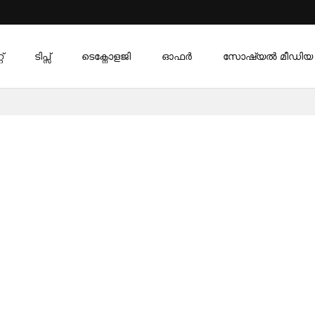
്
ടിപ്സ്
ടെക്നോളജി
ഓഫര്‍
സോഷ്യൽ മീഡിയ