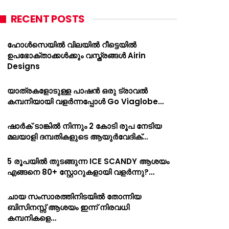
RECENT POSTS
ഹോൾസെയിൽ വിലയിൽ റീട്ടെയിൽ
ഉപഭോക്താക്കൾക്കും വസ്ത്രങ്ങൾ Airin
Designs
യാത്രകളോടുള്ള പാഷൻ ഒരു ട്രാവൽ
കമ്പനിയായി വളർന്നപ്പോൾ Go Viaglobe…
ഷാർക്‌ ടാങ്കിൽ നിന്നും 2 കോടി രൂപ നേടിയ
മലയാളി ദമ്പതികളുടെ ആയുർവേദിക്…
5 രൂപയിൽ തുടങ്ങുന്ന ICE SCANDY ആശയം
എങ്ങനെ 80+ സ്റ്റോറുകളായി വളർന്നു?…
ചായ സംസാരത്തിനിടയിൽ തോന്നിയ
ബിസിനസ്സ് ആശയം ഇന്ന് നിരവധി
കമ്പനികളെ…