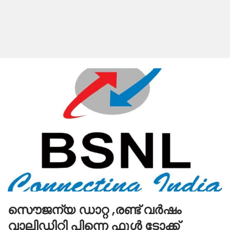
സൌജന്യ ഡാറ്റ ,രണ്ട് വര്‍ഷം
വാലിഡിറ്റി പിന്നെ ഫുള്‍ ടോക്ക്