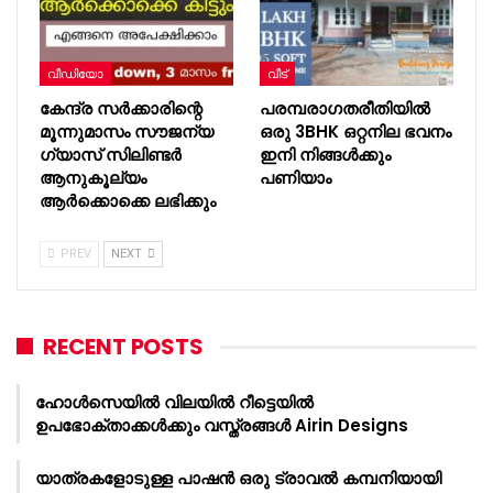
വീഡിയോ
വീട്
കേന്ദ്ര സർക്കാരിന്റെ
പരമ്പരാഗതരീതിയിൽ
മൂന്നുമാസം സൗജന്യ
ഒരു 3BHK ഒറ്റനില ഭവനം
ഗ്യാസ് സിലിണ്ടർ
ഇനി നിങ്ങൾക്കും
ആനുകൂല്യം
പണിയാം
ആർക്കൊക്കെ ലഭിക്കും
PREV
NEXT
RECENT POSTS
ഹോൾസെയിൽ വിലയിൽ റീട്ടെയിൽ
ഉപഭോക്താക്കൾക്കും വസ്ത്രങ്ങൾ Airin Designs
യാത്രകളോടുള്ള പാഷൻ ഒരു ട്രാവൽ കമ്പനിയായി