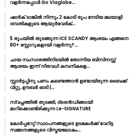
വളർന്നപ്പോൾ Go Viaglobe…
ഷാർക്‌ ടാങ്കിൽ നിന്നും 2 കോടി രൂപ നേടിയ മലയാളി
ദമ്പതികളുടെ ആയുർവേദിക്…
5 രൂപയിൽ തുടങ്ങുന്ന ICE SCANDY ആശയം എങ്ങനെ
80+ സ്റ്റോറുകളായി വളർന്നു?…
ചായ സംസാരത്തിനിടയിൽ തോന്നിയ ബിസിനസ്സ്
ആശയം ഇന്ന് നിരവധി കമ്പനികളെ…
സ്റ്റാർട്ടപ്പിനു പണം കണ്ടെത്താൻ ഉണ്ടായിരുന്ന ബൈക്ക്
വിറ്റു..ഊബർ ഓടി |…
സ്വപ്നത്തിൽ തുടങ്ങി, ട്രെൻഡിങ്ങായി
മാറിക്കൊണ്ടിരിക്കുന്ന Le-SIGNATURE
കോർപ്പറേറ്റ് സ്ഥാപനങ്ങളുടെ ഉടമകൾക്ക് വേറിട്ട
സമ്മാനങ്ങളുടെ വിസ്മയലോകം…