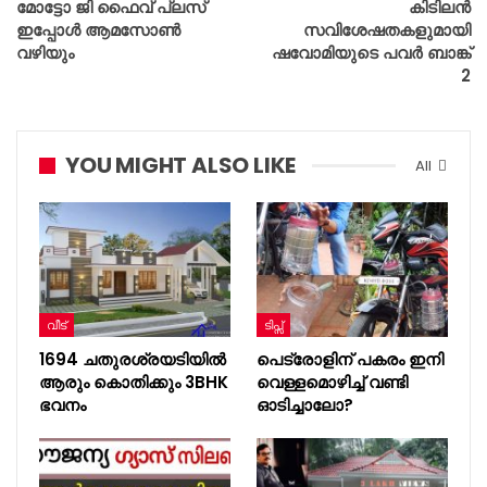
മോട്ടോ ജി ഫൈവ് പ്ലസ്‌
കിടിലൻ
ഇപ്പോള്‍ ആമസോണ്‍
സവിശേഷതകളുമായി
വഴിയും
ഷവോമിയുടെ പവർ ബാങ്ക്
2
YOU MIGHT ALSO LIKE
All
വീട്
ടിപ്സ്
1694 ചതുരശ്രയടിയിൽ
പെട്രോളിന് പകരം ഇനി
ആരും കൊതിക്കും 3BHK
വെള്ളമൊഴിച്ച് വണ്ടി
ഭവനം
ഓടിച്ചാലോ?