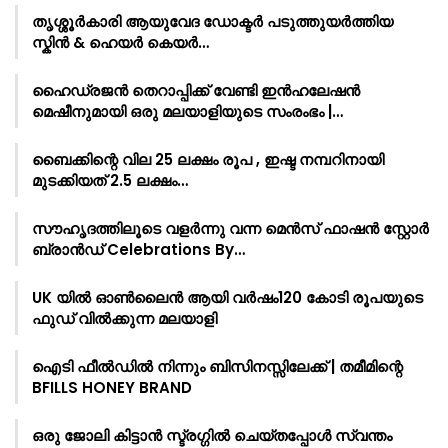
തൃശ്ശൂർകാരി ആയുവേദ ഡോക്ടർ പടുത്തുയർത്തിയ
സ്കിൻ & ഹെയർ കെയർ…
ഹൈഡ്രജൻ തെറാപ്പിക്ക് വേണ്ടി ഇൻഹലേഷൻ
മെഷീനുമായി ഒരു മലയാളിയുടെ സംരംഭം |…
ബൈക്കിന്റെ വില 25 ലക്ഷം രൂപ , ഇഷ്ട നമ്പറിനായി
മുടക്കിയത് 2.5 ലക്ഷം…
സൗഹൃദത്തിലൂടെ വളർന്നു വന്ന മെൻസ് ഫാഷൻ സ്റ്റോർ
ബ്രാൻഡ് Celebrations By…
UK യിൽ ഓൺലൈൻ ആയി വർഷം120 കോടി രൂപയുടെ
ഫുഡ് വിൽക്കുന്ന മലയാളി
ഐടി ഫീൽഡിൽ നിന്നും ബിസിനസ്സിലേക്ക് | തമീമിന്റെ
BFILLS HONEY BRAND
ഒരു ജോലി കിട്ടാൻ സ്ട്രഗ്ഗിൽ ചെയ്തപ്പോൾ സ്വന്തം