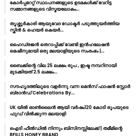
കോർപ്പറേറ്റ് സ്ഥാപനങ്ങളുടെ ഉടമകൾക്ക് വേറിട്ട
സമ്മാനങ്ങളുടെ വിസ്മയലോകം…
തൃശ്ശൂർകാരി ആയുവേദ ഡോക്ടർ പടുത്തുയർത്തിയ
സ്കിൻ & ഹെയർ കെയർ…
ഹൈഡ്രജൻ തെറാപ്പിക്ക് വേണ്ടി ഇൻഹലേഷൻ
മെഷീനുമായി ഒരു മലയാളിയുടെ സംരംഭം |…
ബൈക്കിന്റെ വില 25 ലക്ഷം രൂപ , ഇഷ്ട നമ്പറിനായി
മുടക്കിയത് 2.5 ലക്ഷം…
സൗഹൃദത്തിലൂടെ വളർന്നു വന്ന മെൻസ് ഫാഷൻ സ്റ്റോർ
ബ്രാൻഡ് Celebrations By…
UK യിൽ ഓൺലൈൻ ആയി വർഷം120 കോടി രൂപയുടെ
ഫുഡ് വിൽക്കുന്ന മലയാളി
ഐടി ഫീൽഡിൽ നിന്നും ബിസിനസ്സിലേക്ക് | തമീമിന്റെ
BFILLS HONEY BRAND