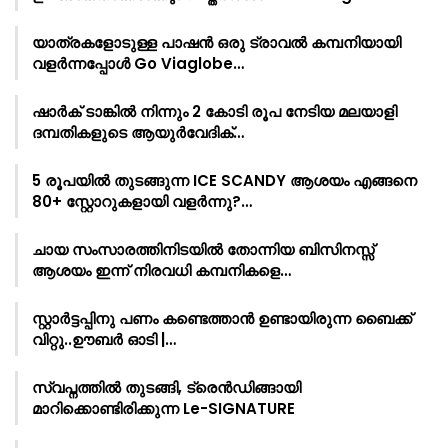
യാത്രകളോടുള്ള പാഷൻ ഒരു ട്രാവൽ കമ്പനിയായി
വളർന്നപ്പോൾ Go Viaglobe…
ഷാർക്‌ ടാങ്കിൽ നിന്നും 2 കോടി രൂപ നേടിയ മലയാളി
ദമ്പതികളുടെ ആയുർവേദിക്…
5 രൂപയിൽ തുടങ്ങുന്ന ICE SCANDY ആശയം എങ്ങനെ
80+ സ്റ്റോറുകളായി വളർന്നു?…
ചായ സംസാരത്തിനിടയിൽ തോന്നിയ ബിസിനസ്സ്
ആശയം ഇന്ന് നിരവധി കമ്പനികളെ…
സ്റ്റാർട്ടപ്പിനു പണം കണ്ടെത്താൻ ഉണ്ടായിരുന്ന ബൈക്ക്
വിറ്റു..ഊബർ ഓടി |…
സ്വപ്നത്തിൽ തുടങ്ങി, ട്രെൻഡിങ്ങായി
മാറിക്കൊണ്ടിരിക്കുന്ന Le-SIGNATURE