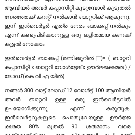
ആമ്പിയർ അവർ കപ്പാസിറ്റി കൂടുമ്പോൾ കൂടുതൽ
നേരത്തേക്ക് കറന്റ് നൽകാൻ ബാറ്ററിക്ക് ആകുന്നു.
ഇനി ഇൻവെർട്ടർ എത്ര നേരം ബാക്കപ്പ് നൽകും
എന്ന് കണ്ടുപിടിക്കാനുള്ള ഒരു ലളിതമായ കണക്ക്
കൂട്ടൽ നോക്കാം
ഇൻവെർട്ടർ ബാക്കപ്പ് (മണിക്കൂറിൽ
)=
( ബാറ്ററി
കപ്പാസിറ്റി x ബാറ്ററി വോൾട്ടേജ് x ഊർജ്ജക്ഷമത ) /
ലോഡ് (കെ വി എ യിൽ)
നങ്ങൾ 300 വാട്ട് ലോഡ് 12 വോൾട്ട് 100 ആമ്പിയർ
അവർ ബാറ്ററി ഉള്ള ഒരു ഇൻവെർട്ടറിൽ
ഉപയോഗിക്കുന്നു എന്ന് കരുതുക.
ഇൻവെർട്ടറുകളുടെ പൊതുവേയുള്ള ഊർജ്ജ
ക്ഷമത 80% മുതൽ 90 ശതമാനം വരെ