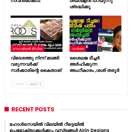
സ്വന്തമാക്കാം
ശ്യാമളന്‍ പറയുന്നു
ശ്രദ്ധിക്കൂ
സോഷ്യൽ മീഡിയ
വാർത്ത
വിദേശത്തു നിന്ന് മടങ്ങി
ശൈലജ ടീച്ചർ
വരുന്നവർക്ക്
അർഹിക്കുന്ന
സർക്കാരിന്റെ കൈതാങ്
അംഗീകാരം ,ശശി തരൂർ
PREV
NEXT
RECENT POSTS
ഹോൾസെയിൽ വിലയിൽ റീട്ടെയിൽ
ഉപഭോക്താക്കൾക്കും വസ്ത്രങ്ങൾ Airin Designs