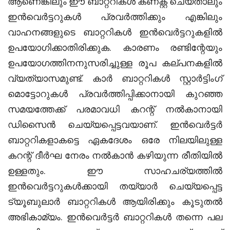
ആണെങ്കിലും ഈ ബാറ്ററികൾ കണക്റ്റ് ചെയ്താലും
ഇൻവെർട്ടറുകൾ പ്രവർത്തിക്കും എങ്കിലും
വാഹനങ്ങളുടെ ബാറ്ററികൾ ഇൻവെർട്ടറുകളിൽ
ഉപയോഗിക്കാതിരിക്കുക. കാരണം രണ്ടിന്റേയും
ഉപയോഗത്തിനനുസരിച്ചുള്ള രൂപ കല്പനകളിൽ
വ്യത്യാസമുണ്ട്. കാർ ബാറ്ററികൾ സ്റ്റാർട്ടിംഗ്
മൊട്ടോറുകൾ പ്രവർത്തിപ്പിക്കാനായി കുറഞ്ഞ
സമയത്തേക്ക് പരമാവധി കറന്റ് നൽകാനായി
ഡിസൈൻ ചെയ്യപ്പെട്ടവയാണ്. ഇൻവെർട്ടർ
ബാറ്ററികളാകട്ടെ ഏകദേശം ഒരേ നിലയിലുള്ള
കറന്റ് ദീർഘ നേരം നൽകാൻ കഴിയുന്ന രീതിയിൽ
ഉള്ളതും. ഈ സാഹചര്യത്തിൽ
ഇൻവെർട്ടറുകൾക്കായി തയ്യാർ ചെയ്യപ്പെട്ട
ട്യൂബുലാർ ബാറ്ററികൾ ആയിരിക്കും കൂടുതൽ
അഭികാമ്യം. ഇൻവെർട്ടർ ബാറ്ററികൾ തന്നെ പല