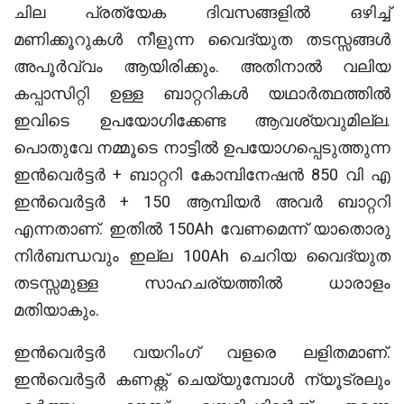
ചില പ്രത്യേക ദിവസങ്ങളിൽ ഒഴിച്ച്
മണിക്കൂറുകൾ നീളുന്ന വൈദ്യുത തടസ്സങ്ങൾ
അപൂർവ്വം ആയിരിക്കും. അതിനാൽ വലിയ
കപ്പാസിറ്റി ഉള്ള ബാറ്ററികൾ യഥാർത്ഥത്തിൽ
ഇവിടെ ഉപയോഗിക്കേണ്ട ആവശ്യവുമില്ല.
പൊതുവേ നമ്മൂടെ നാട്ടിൽ ഉപയോഗപ്പെടുത്തുന്ന
ഇൻവെർട്ടർ + ബാറ്ററി കോമ്പിനേഷൻ 850 വി എ
ഇൻവെർട്ടർ + 150 ആമ്പിയർ അവർ ബാറ്ററി
എന്നതാണ്. ഇതിൽ 150Ah വേണമെന്ന് യാതൊരു
നിർബന്ധവും ഇല്ല 100Ah ചെറിയ വൈദ്യുത
തടസ്സമുള്ള സാഹചര്യത്തിൽ ധാരാളം
മതിയാകും.
ഇൻവെർട്ടർ വയറിംഗ് വളരെ ലളിതമാണ്.
ഇൻവെർട്ടർ കണക്റ്റ് ചെയ്യുമ്പോൾ ന്യൂട്രലും