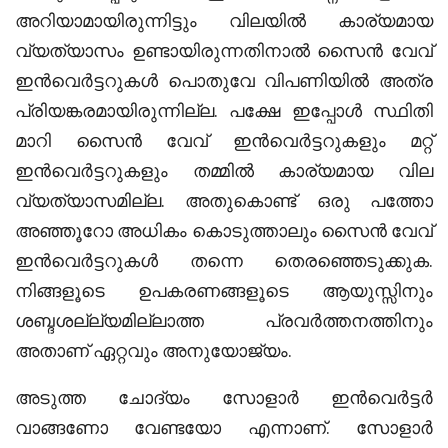
അറിയാമായിരുന്നിട്ടും വിലയിൽ കാര്യമായ
വ്യത്യാസം ഉണ്ടായിരുന്നതിനാൽ സൈൻ വേവ്
ഇൻവെർട്ടറുകൾ പൊതുവേ വിപണിയിൽ അത്ര
പ്രിയങ്കരമായിരുന്നില്ല. പക്ഷേ ഇപ്പോൾ സ്ഥിതി
മാറി സൈൻ വേവ് ഇൻവെർട്ടറുകളും മറ്റ്
ഇൻവെർട്ടറുകളും തമ്മിൽ കാര്യമായ വില
വ്യത്യാസമില്ല. അതുകൊണ്ട് ഒരു പത്തോ
അഞ്ഞൂറോ അധികം കൊടുത്താലും സൈൻ വേവ്
ഇൻവെർട്ടറുകൾ തന്നെ തെരഞ്ഞെടുക്കുക.
നിങ്ങളൂടെ ഉപകരണങ്ങളൂടെ ആയുസ്സിനും
ശബ്ദശല്ല്യമില്ലാത്ത പ്രവർത്തനത്തിനും
അതാണ് ഏറ്റവും അനുയോജ്യം.
അടുത്ത ചോദ്യം സോളാർ ഇൻവെർട്ടർ
വാങ്ങണോ വേണ്ടയോ എന്നാണ്. സോളാർ