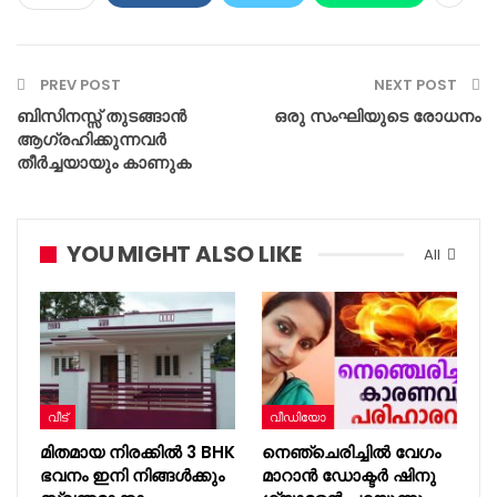
PREV POST
NEXT POST
ബിസിനസ്സ് തുടങ്ങാൻ
ഒരു സംഘിയുടെ രോധനം
ആഗ്രഹിക്കുന്നവർ
തീർച്ചയായും കാണുക
YOU MIGHT ALSO LIKE
All
വീട്
വീഡിയോ
മിതമായ നിരക്കിൽ 3 BHK
നെഞ്ചെരിച്ചില്‍ വേഗം
ഭവനം ഇനി നിങ്ങൾക്കും
മാറാന്‍ ഡോക്ടര്‍ ഷിനു