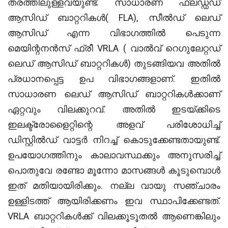
തരത്തിലുള്ളവയുണ്ട്. സാധാരണ ഫ്ലഡ്ഡഡ്
ആസിഡ് ബാറ്ററികൾ( FLA), സീൽഡ് ലെഡ്
ആസിഡ് എന്ന വിഭാഗത്തിൽ പെടുന്ന
മെയിന്റനൻസ് ഫ്രീ VRLA ( വാൽവ് റെഗുലേറ്റഡ്
ലെഡ് ആസിഡ് ബാറ്ററികൾ) തുടങ്ങിയവ അതിൽ
പ്രധാനപ്പെട്ട ഉപ വിഭാഗങ്ങളാണ്. ഇതിൽ
സാധാരണ ലെഡ് ആസിഡ് ബാറ്ററികൾക്കാണ്
ഏറ്റവും വിലക്കുറവ്. അതിൽ ഇടയ്ക്കിടെ
ഇലക്ട്രോളൈറ്റിന്റെ അളവ് പരിശോധിച്ച്
ഡിസ്റ്റിൽഡ് വാട്ടർ നിറച്ച് കൊടുക്കേണ്ടതായുണ്ട്.
ഉപയോഗത്തിനും കാലാവസ്ഥക്കും അനുസരിച്ച്
പൊതുവേ രണ്ടോ മൂന്നോ മാസങ്ങൾ കൂടുമ്പൊൾ
ഇത് മതിയായിരിക്കും. നല്ല വായു സഞ്ചാരം
ഉള്ളിടത്ത് ആയിരിക്കണം ഇവ സ്ഥാപിക്കേണ്ടത്.
VRLA ബാറ്ററികൾക്ക് വിലക്കൂടൂതൽ ആണെങ്കിലും