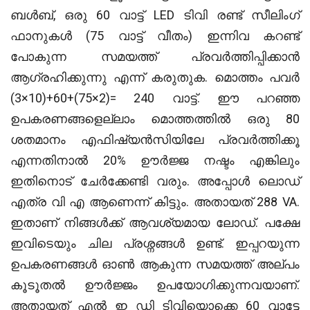
ബൾബ്, ഒരു 60 വാട്ട് LED ടിവി രണ്ട് സീലിംഗ്
ഫാനുകൾ (75 വാട്ട് വീതം) ഇന്നിവ കറണ്ട്
പോകുന്ന സമയത്ത് പ്രവർത്തിപ്പിക്കാൻ
ആഗ്രഹിക്കുന്നു എന്ന് കരുതുക. മൊത്തം പവർ
(3×10)+60+(75×2)= 240 വാട്ട്. ഈ പറഞ്ഞ
ഉപകരണങ്ങളെല്ലാം മൊത്തത്തിൽ ഒരു 80
ശതമാനം എഫിഷ്യൻസിയിലേ പ്രവർത്തിക്കൂ
എന്നതിനാൽ 20% ഊർജ്ജ നഷ്ടം എങ്കിലും
ഇതിനൊട് ചേർക്കേണ്ടി വരും. അപ്പോൾ ലൊഡ്
എത്ര വി എ ആണെന്ന് കിട്ടും. അതായത് 288 VA.
ഇതാണ് നിങ്ങൾക്ക് ആവശ്യമായ ലോഡ്. പക്ഷേ
ഇവിടെയും ചില പ്രശ്നങ്ങൾ ഉണ്ട്. ഇപ്പറയുന്ന
ഉപകരണങ്ങൾ ഓൺ ആകുന്ന സമയത്ത് അല്പം
കൂടൂതൽ ഊർജ്ജം ഉപയോഗിക്കുന്നവയാണ്.
അതായത് എൽ ഇ ഡി ടിവിയൊക്കെ 60 വാട്ടേ