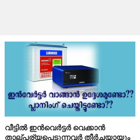
വീട്ടിൽ ഇൻവെർട്ടർ വെക്കാൻ
താല്പര്യപെടുന്നവർ തീർച്ചയായും