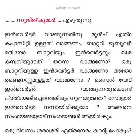
Advertisement
……….
സുജിത് കുമാർ
……എഴുതുന്നു
ഇൻവെർട്ടർ വാങ്ങുന്നതിനു മുൻപ് എത്ര
കപ്പാസിറ്റി ഉള്ളത് വാങ്ങണം, ബാറ്ററി ടൂബുലർ
മതിയോ, ബാറ്ററിയും ഇൻവെർട്ടറും ഒരേ
കമ്പനിയുടേത് തന്നെ വാങ്ങണോ? ഒരു
ബാറ്ററിയുള്ള ഇൻവെർട്ടർ വാങ്ങണോ അതോ
രണ്ടെനണ്ണമുള്ളത് വാങ്ങണോ ? സൈൻ വേവ്
ഇൻവെർട്ടർ വാങ്ങുന്നതുകൊണ്ട്
പ്രത്യേകിച്ചെന്തെങ്കിലും ഗുണമുണ്ടോ ? സോളാർ
ഇൻവെർട്ടർ നന്നായിരിക്കുമോ ? അങ്ങനെ
സംശയങ്ങളോട് സംശയങ്ങൾ ആയിരികും.
ഒരു ദിവസം ശരാശരി എത്രനേരം കറന്റ് പോകും?