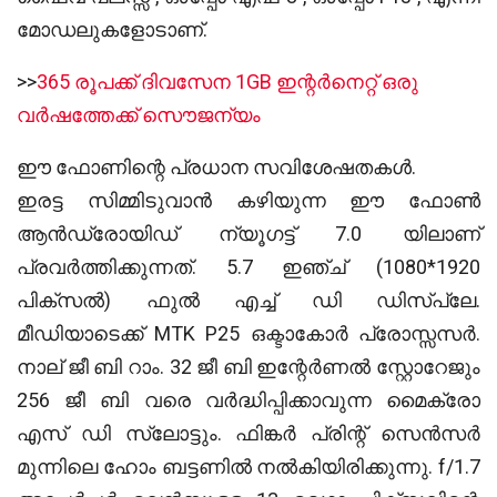
മോഡലുകളോടാണ്.
>>
365 രൂപക്ക് ദിവസേന 1GB ഇന്റര്‍നെറ്റ് ഒരു
വര്‍ഷത്തേക്ക് സൌജന്യം
ഈ ഫോണിന്റെ പ്രധാന സവിശേഷതകൾ.
ഇരട്ട സിമ്മിടുവാൻ കഴിയുന്ന ഈ ഫോൺ
ആൻഡ്രോയിഡ് ന്യൂഗട്ട് 7.0 യിലാണ്
പ്രവർത്തിക്കുന്നത്. 5.7 ഇഞ്ച് (1080*1920
പിക്സൽ) ഫുൽ എച്ച് ഡി ഡിസ്പ്ലേ.
മീഡിയാടെക്ക് MTK P25 ഒക്ടാകോർ പ്രോസ്സസർ.
നാല് ജീ ബി റാം. 32 ജീ ബി ഇന്റേർണൽ സ്റ്റോറേജും
256 ജീ ബി വരെ വർദ്ധിപ്പിക്കാവുന്ന മൈക്രോ
എസ് ഡി സ്ലോട്ടും. ഫിങ്കർ പ്രിന്റ് സെൻസർ
മുന്നിലെ ഹോം ബട്ടണിൽ നൽകിയിരിക്കുന്നു. f/1.7