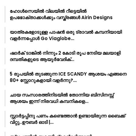
ഹോൾസെയിൽ വിലയിൽ റീട്ടെയിൽ
ഉപഭോക്താക്കൾക്കും വസ്ത്രങ്ങൾ Airin Designs
യാത്രകളോടുള്ള പാഷൻ ഒരു ട്രാവൽ കമ്പനിയായി
വളർന്നപ്പോൾ Go Viaglobe…
ഷാർക്‌ ടാങ്കിൽ നിന്നും 2 കോടി രൂപ നേടിയ മലയാളി
ദമ്പതികളുടെ ആയുർവേദിക്…
5 രൂപയിൽ തുടങ്ങുന്ന ICE SCANDY ആശയം എങ്ങനെ
80+ സ്റ്റോറുകളായി വളർന്നു?…
ചായ സംസാരത്തിനിടയിൽ തോന്നിയ ബിസിനസ്സ്
ആശയം ഇന്ന് നിരവധി കമ്പനികളെ…
സ്റ്റാർട്ടപ്പിനു പണം കണ്ടെത്താൻ ഉണ്ടായിരുന്ന ബൈക്ക്
വിറ്റു..ഊബർ ഓടി |…