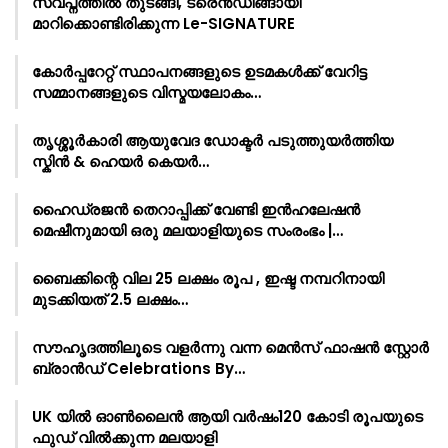
സ്വപ്നത്തിൽ തുടങ്ങി, ട്രെൻഡിങ്ങായി
മാറിക്കൊണ്ടിരിക്കുന്ന Le-SIGNATURE
കോർപ്പറേറ്റ് സ്ഥാപനങ്ങളുടെ ഉടമകൾക്ക് വേറിട്ട
സമ്മാനങ്ങളുടെ വിസ്മയലോകം…
തൃശ്ശൂർകാരി ആയുവേദ ഡോക്ടർ പടുത്തുയർത്തിയ
സ്കിൻ & ഹെയർ കെയർ…
ഹൈഡ്രജൻ തെറാപ്പിക്ക് വേണ്ടി ഇൻഹലേഷൻ
മെഷീനുമായി ഒരു മലയാളിയുടെ സംരംഭം |…
ബൈക്കിന്റെ വില 25 ലക്ഷം രൂപ , ഇഷ്ട നമ്പറിനായി
മുടക്കിയത് 2.5 ലക്ഷം…
സൗഹൃദത്തിലൂടെ വളർന്നു വന്ന മെൻസ് ഫാഷൻ സ്റ്റോർ
ബ്രാൻഡ് Celebrations By…
UK യിൽ ഓൺലൈൻ ആയി വർഷം120 കോടി രൂപയുടെ
ഫുഡ് വിൽക്കുന്ന മലയാളി