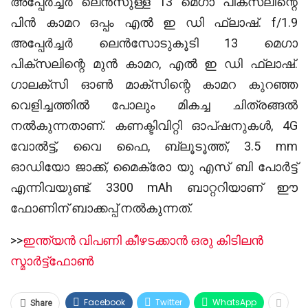
അപ്പേർച്ചർ ലെൻസുള്ള 13 മെഗാ പിക്സലിന്റെ
പിൻ കാമറ ഒപ്പം എൽ ഇ ഡി ഫ്ലാഷ്. f/1.9
അപ്പേർച്ചർ ലെൻസോടുകൂടി 13 മെഗാ
പിക്സലിന്റെ മുൻ കാമറ, എൽ ഇ ഡി ഫ്ലാഷ്.
ഗാലക്സി ഓൺ മാക്സിന്റെ കാമറ കുറഞ്ഞ
വെളിച്ചത്തിൽ പോലും മികച്ച ചിത്രങ്ങൽ
നൽകുന്നതാണ്. കണക്ടിവിറ്റി ഓപ്ഷനുകൾ, 4G
വോൽട്ട്, വൈ ഫൈ, ബ്ലൂടൂത്ത്, 3.5 mm
ഓഡിയോ ജാക്ക്, മൈക്രോ യു എസ് ബി പോർട്ട്
എന്നിവയുണ്ട്. 3300 mAh ബാറ്ററിയാണ് ഈ
ഫോണിന് ബാക്കപ്പ് നൽകുന്നത്.
>>
ഇന്ത്യന്‍ വിപണി കീഴടക്കാന്‍ ഒരു കിടിലന്‍
സ്മാര്‍ട്ട്‌ഫോണ്‍
Facebook
Twitter
WhatsApp
Share