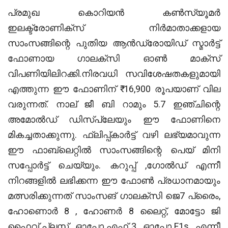
പ്രമുഖ കൊറിയൻ കൺസ്യൂമർ
ഇലക്ട്രോണിക്സ് നിർമാതാക്കളായ
സാംസങ്ങിന്റെ പുതിയ ആൻഡ്രോയിഡ് സ്മാർട്ട്
ഫോണായ ഗാലക്സി ഓൺ മാക്സ്
വിപണിയിലിറക്കി.നിരവധി സവിശേഷതകളുമായി
എത്തുന്ന ഈ ഫോണിന് ₹ 16,900 രൂപയാണ് വില
വരുന്നത്. നാല് ജീ ബി റാമും 5.7 ഇഞ്ചിന്റെ
അമോൽഡ് ഡിസ്പ്ലേയും ഈ ഫോണിനെ
മികച്ചതാക്കുന്നു. ഫ്ലിപ്പ്കാർട്ട് വഴി ലഭ്യമാവുന്ന
ഈ ഫാബ്ലെറ്റിൽ സാംസങ്ങിന്റെ പെയ് മിനി
സപ്പോർട്ട് ചെയ്യും. കറുപ്പ് ,ഗോൽഡ് എന്നീ
നിറങ്ങളിൽ ലഭിക്കന്ന ഈ ഫോൺ പ്രധാനമായും
മത്സരിക്കുന്നത് സാംസങ് ഗാലക്സി ജെ7 പ്രൈം,
ഹോണൊർ 8 , ഹോണർ 8 ലൈറ്റ്, മോട്ടോ ജി
ഫൈവ് പ്ലസ്സ് , ഓപ്പോ എഫ് 3 , ഓപ്പോ F1s , എന്നീ