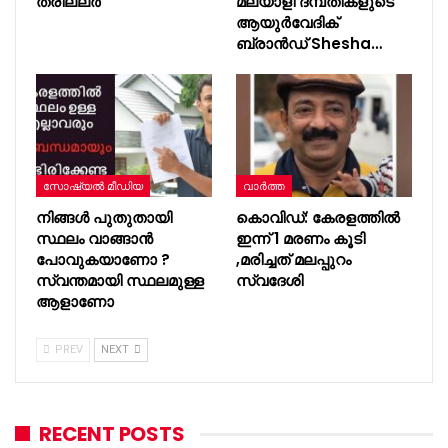
ത്രില്ലർ
മലയാളി ദമ്പതികളുടെ
ആയുർവേദിക്
ബ്രാൻഡ് Shesha…
സോഷ്യൽ മീഡിയ
വാർത്ത
നിങ്ങൾ പുതുതായി
കൊവിഡ്: കേരളത്തിൽ
സ്ഥലം വാങ്ങാൻ
ഇന്ന് 1 മരണം കൂടി
പോവുകയാണോ ?
,മരിച്ചത് മലപ്പുറം
സ്വന്തമായി സ്ഥലമുള്ള
സ്വദേശി
ആളാണോ
PREV
NEXT
RECENT POSTS