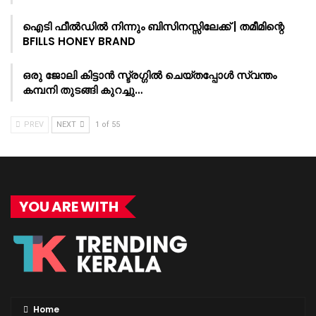
ഐടി ഫീൽഡിൽ നിന്നും ബിസിനസ്സിലേക്ക് | തമീമിന്റെ
BFILLS HONEY BRAND
ഒരു ജോലി കിട്ടാൻ സ്ട്രഗ്ഗിൽ ചെയ്തപ്പോൾ സ്വന്തം
കമ്പനി തുടങ്ങി കുറച്ചു…
PREV
NEXT
1 of 55
YOU ARE WITH
Home