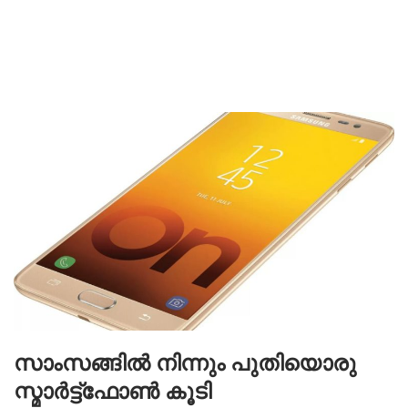
സാംസങ്ങില്‍ നിന്നും പുതിയൊരു
സ്മാര്‍ട്ട്‌ഫോണ്‍ കൂടി