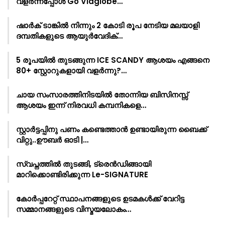
വളർന്നപ്പോൾ Go Viaglobe…
ഷാർക്‌ ടാങ്കിൽ നിന്നും 2 കോടി രൂപ നേടിയ മലയാളി
ദമ്പതികളുടെ ആയുർവേദിക്…
5 രൂപയിൽ തുടങ്ങുന്ന ICE SCANDY ആശയം എങ്ങനെ
80+ സ്റ്റോറുകളായി വളർന്നു?…
ചായ സംസാരത്തിനിടയിൽ തോന്നിയ ബിസിനസ്സ്
ആശയം ഇന്ന് നിരവധി കമ്പനികളെ…
സ്റ്റാർട്ടപ്പിനു പണം കണ്ടെത്താൻ ഉണ്ടായിരുന്ന ബൈക്ക്
വിറ്റു..ഊബർ ഓടി |…
സ്വപ്നത്തിൽ തുടങ്ങി, ട്രെൻഡിങ്ങായി
മാറിക്കൊണ്ടിരിക്കുന്ന Le-SIGNATURE
കോർപ്പറേറ്റ് സ്ഥാപനങ്ങളുടെ ഉടമകൾക്ക് വേറിട്ട
സമ്മാനങ്ങളുടെ വിസ്മയലോകം…