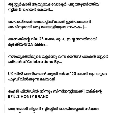
തൃശ്ശൂർകാരി ആയുവേദ ഡോക്ടർ പടുത്തുയർത്തിയ
സ്കിൻ & ഹെയർ കെയർ…
ഹൈഡ്രജൻ തെറാപ്പിക്ക് വേണ്ടി ഇൻഹലേഷൻ
മെഷീനുമായി ഒരു മലയാളിയുടെ സംരംഭം |…
ബൈക്കിന്റെ വില 25 ലക്ഷം രൂപ , ഇഷ്ട നമ്പറിനായി
മുടക്കിയത് 2.5 ലക്ഷം…
സൗഹൃദത്തിലൂടെ വളർന്നു വന്ന മെൻസ് ഫാഷൻ സ്റ്റോർ
ബ്രാൻഡ് Celebrations By…
UK യിൽ ഓൺലൈൻ ആയി വർഷം120 കോടി രൂപയുടെ
ഫുഡ് വിൽക്കുന്ന മലയാളി
ഐടി ഫീൽഡിൽ നിന്നും ബിസിനസ്സിലേക്ക് | തമീമിന്റെ
BFILLS HONEY BRAND
ഒരു ജോലി കിട്ടാൻ സ്ട്രഗ്ഗിൽ ചെയ്തപ്പോൾ സ്വന്തം