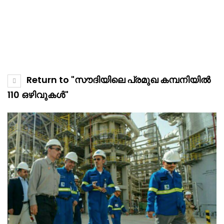
Return to "സൗദിയിലെ പ്രമുഖ കമ്പനിയിൽ
110 ഒഴിവുകൾ"