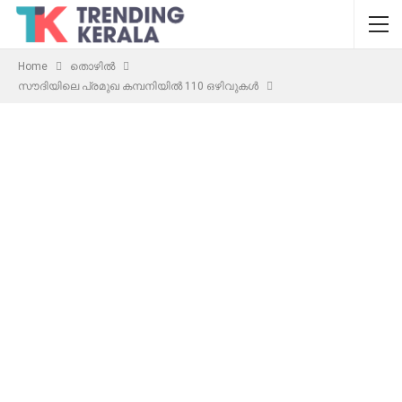
Home
തൊഴിൽ
സൗദിയിലെ പ്രമുഖ കമ്പനിയിൽ 110 ഒഴിവുകൾ