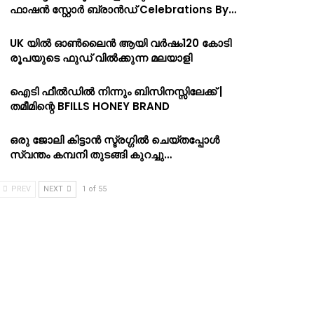
ഫാഷൻ സ്റ്റോർ ബ്രാൻഡ് Celebrations By…
UK യിൽ ഓൺലൈൻ ആയി വർഷം120 കോടി
രൂപയുടെ ഫുഡ് വിൽക്കുന്ന മലയാളി
ഐടി ഫീൽഡിൽ നിന്നും ബിസിനസ്സിലേക്ക് |
തമീമിന്റെ BFILLS HONEY BRAND
ഒരു ജോലി കിട്ടാൻ സ്ട്രഗ്ഗിൽ ചെയ്തപ്പോൾ
സ്വന്തം കമ്പനി തുടങ്ങി കുറച്ചു…
PREV
NEXT
1 of 55