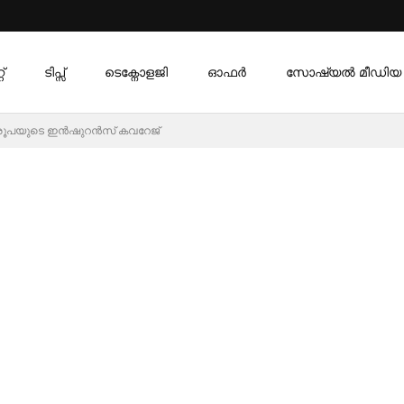
്
ടിപ്സ്
ടെക്നോളജി
ഓഫര്‍
സോഷ്യൽ മീഡിയ
 രൂപയുടെ ഇൻഷുറൻസ് കവറേജ്