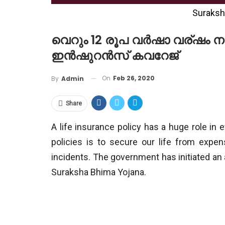
Suraksh
വെറും 12 രൂപ വർഷാ വര്ഷം 
ഇൻഷുറൻസ് കവറേജ്
On
Feb 26, 2020
By
Admin
Share
A life insurance policy has a huge role in 
policies is to secure our life from expe
incidents. The government has initiated a
Suraksha Bhima Yojana.