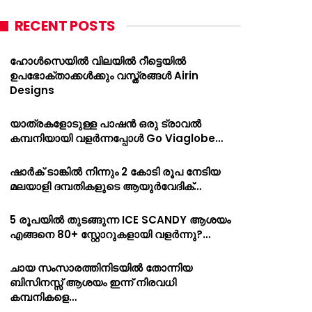
RECENT POSTS
ഹോൾസെയിൽ വിലയിൽ റീട്ടെയിൽ
ഉപഭോക്താക്കൾക്കും വസ്ത്രങ്ങൾ Airin
Designs
യാത്രകളോടുള്ള പാഷൻ ഒരു ട്രാവൽ
കമ്പനിയായി വളർന്നപ്പോൾ Go Viaglobe…
ഷാർക്‌ ടാങ്കിൽ നിന്നും 2 കോടി രൂപ നേടിയ
മലയാളി ദമ്പതികളുടെ ആയുർവേദിക്…
5 രൂപയിൽ തുടങ്ങുന്ന ICE SCANDY ആശയം
എങ്ങനെ 80+ സ്റ്റോറുകളായി വളർന്നു?…
ചായ സംസാരത്തിനിടയിൽ തോന്നിയ
ബിസിനസ്സ് ആശയം ഇന്ന് നിരവധി
കമ്പനികളെ…