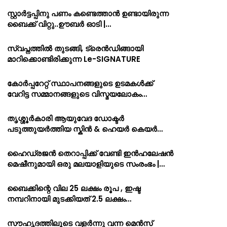
സ്റ്റാർട്ടപ്പിനു പണം കണ്ടെത്താൻ ഉണ്ടായിരുന്ന
ബൈക്ക് വിറ്റു..ഊബർ ഓടി |…
സ്വപ്നത്തിൽ തുടങ്ങി, ട്രെൻഡിങ്ങായി
മാറിക്കൊണ്ടിരിക്കുന്ന Le-SIGNATURE
കോർപ്പറേറ്റ് സ്ഥാപനങ്ങളുടെ ഉടമകൾക്ക്
വേറിട്ട സമ്മാനങ്ങളുടെ വിസ്മയലോകം…
തൃശ്ശൂർകാരി ആയുവേദ ഡോക്ടർ
പടുത്തുയർത്തിയ സ്കിൻ & ഹെയർ കെയർ…
ഹൈഡ്രജൻ തെറാപ്പിക്ക് വേണ്ടി ഇൻഹലേഷൻ
മെഷീനുമായി ഒരു മലയാളിയുടെ സംരംഭം |…
ബൈക്കിന്റെ വില 25 ലക്ഷം രൂപ , ഇഷ്ട
നമ്പറിനായി മുടക്കിയത് 2.5 ലക്ഷം…
സൗഹൃദത്തിലൂടെ വളർന്നു വന്ന മെൻസ്