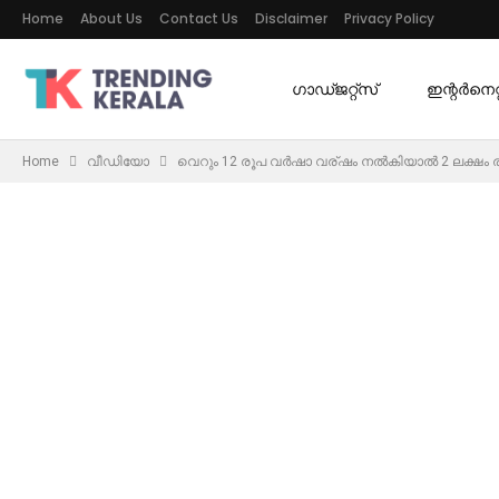
Home
About Us
Contact Us
Disclaimer
Privacy Policy
ഗാഡ്ജറ്റ്സ്
ഇന്റര്‍നെറ്റ
Home
വീഡിയോ
വെറും 12 രൂപ വർഷാ വര്ഷം നൽകിയാൽ 2 ലക്ഷം