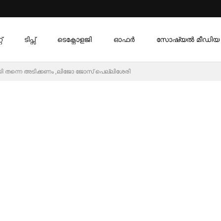
്
ടിപ്സ്
ടെക്നോളജി
ഓഫര്‍
സോഷ്യൽ മീഡിയ
ി തന്നെ അടിക്കണം ,ലിജോ ജോസ് പെല്ലിശേരി