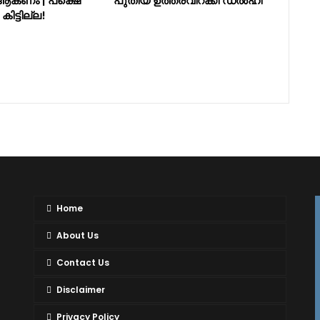
ആകണം | പക്ഷെ
പുതിയ ഉത്തരവിറക്കി ഡല്‍ഹി
കിട്ടില്ല!
Home
About Us
Contact Us
Disclaimer
Privacy Policy