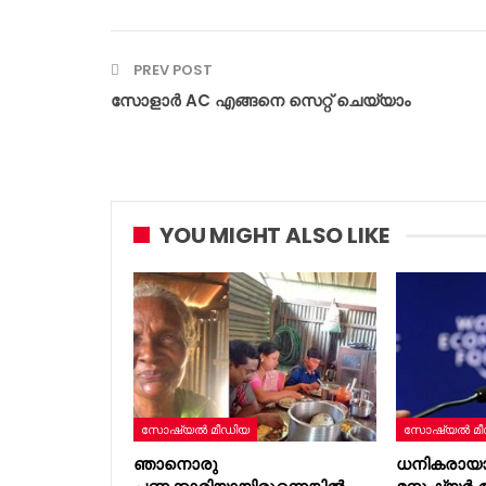
PREV POST
സോളാർ AC എങ്ങനെ സെറ്റ് ചെയ്യാം
YOU MIGHT ALSO LIKE
സോഷ്യൽ മീഡിയ
സോഷ്യൽ മീ
ഞാനൊരു
ധനികരായ