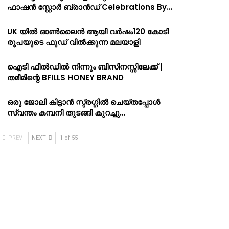
ഫാഷൻ സ്റ്റോർ ബ്രാൻഡ് Celebrations By…
UK യിൽ ഓൺലൈൻ ആയി വർഷം120 കോടി
രൂപയുടെ ഫുഡ് വിൽക്കുന്ന മലയാളി
ഐടി ഫീൽഡിൽ നിന്നും ബിസിനസ്സിലേക്ക് |
തമീമിന്റെ BFILLS HONEY BRAND
ഒരു ജോലി കിട്ടാൻ സ്ട്രഗ്ഗിൽ ചെയ്തപ്പോൾ
സ്വന്തം കമ്പനി തുടങ്ങി കുറച്ചു…
PREV
NEXT
1 of 55