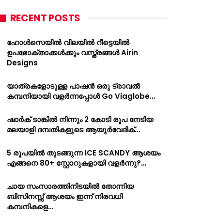
RECENT POSTS
ഹോൾസെയിൽ വിലയിൽ റീട്ടെയിൽ
ഉപഭോക്താക്കൾക്കും വസ്ത്രങ്ങൾ Airin
Designs
യാത്രകളോടുള്ള പാഷൻ ഒരു ട്രാവൽ
കമ്പനിയായി വളർന്നപ്പോൾ Go Viaglobe…
ഷാർക്‌ ടാങ്കിൽ നിന്നും 2 കോടി രൂപ നേടിയ
മലയാളി ദമ്പതികളുടെ ആയുർവേദിക്…
5 രൂപയിൽ തുടങ്ങുന്ന ICE SCANDY ആശയം
എങ്ങനെ 80+ സ്റ്റോറുകളായി വളർന്നു?…
ചായ സംസാരത്തിനിടയിൽ തോന്നിയ
ബിസിനസ്സ് ആശയം ഇന്ന് നിരവധി
കമ്പനികളെ…