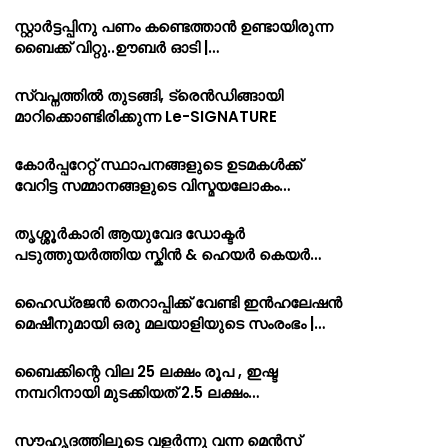
സ്റ്റാർട്ടപ്പിനു പണം കണ്ടെത്താൻ ഉണ്ടായിരുന്ന
ബൈക്ക് വിറ്റു..ഊബർ ഓടി |…
സ്വപ്നത്തിൽ തുടങ്ങി, ട്രെൻഡിങ്ങായി
മാറിക്കൊണ്ടിരിക്കുന്ന Le-SIGNATURE
കോർപ്പറേറ്റ് സ്ഥാപനങ്ങളുടെ ഉടമകൾക്ക്
വേറിട്ട സമ്മാനങ്ങളുടെ വിസ്മയലോകം…
തൃശ്ശൂർകാരി ആയുവേദ ഡോക്ടർ
പടുത്തുയർത്തിയ സ്കിൻ & ഹെയർ കെയർ…
ഹൈഡ്രജൻ തെറാപ്പിക്ക് വേണ്ടി ഇൻഹലേഷൻ
മെഷീനുമായി ഒരു മലയാളിയുടെ സംരംഭം |…
ബൈക്കിന്റെ വില 25 ലക്ഷം രൂപ , ഇഷ്ട
നമ്പറിനായി മുടക്കിയത് 2.5 ലക്ഷം…
സൗഹൃദത്തിലൂടെ വളർന്നു വന്ന മെൻസ്