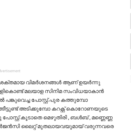
dvertisement
 ശക്തമായ വിമർശനങ്ങൾ ആണ് ഉയർന്നു
രോളികൊണ്ട് മലയാള സിനിമ സംവിധയാകാൻ
പങ്കുവെച്ച പോസ്റ്റ്.പുര കത്തുമ്പോ
ങീട്ടുണ്ട് അടിക്കുമ്പോ കറക്റ്റ് കൊറോണയുടെ
 പോസ്റ്റ്.കൂടാതെ മെഴുതിരി , ബൾബ് , മണ്ണെണ്ണ
 , എമർജൻസി ലൈറ്റ് മുതലായവയുമായ് വരുന്നവരെ