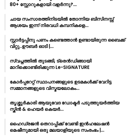
80+ സ്റ്റോറുകളായി വളർന്നു?…
ചായ സംസാരത്തിനിടയിൽ തോന്നിയ ബിസിനസ്സ്
ആശയം ഇന്ന് നിരവധി കമ്പനികളെ…
സ്റ്റാർട്ടപ്പിനു പണം കണ്ടെത്താൻ ഉണ്ടായിരുന്ന ബൈക്ക്
വിറ്റു..ഊബർ ഓടി |…
സ്വപ്നത്തിൽ തുടങ്ങി, ട്രെൻഡിങ്ങായി
മാറിക്കൊണ്ടിരിക്കുന്ന Le-SIGNATURE
കോർപ്പറേറ്റ് സ്ഥാപനങ്ങളുടെ ഉടമകൾക്ക് വേറിട്ട
സമ്മാനങ്ങളുടെ വിസ്മയലോകം…
തൃശ്ശൂർകാരി ആയുവേദ ഡോക്ടർ പടുത്തുയർത്തിയ
സ്കിൻ & ഹെയർ കെയർ…
ഹൈഡ്രജൻ തെറാപ്പിക്ക് വേണ്ടി ഇൻഹലേഷൻ
മെഷീനുമായി ഒരു മലയാളിയുടെ സംരംഭം |…