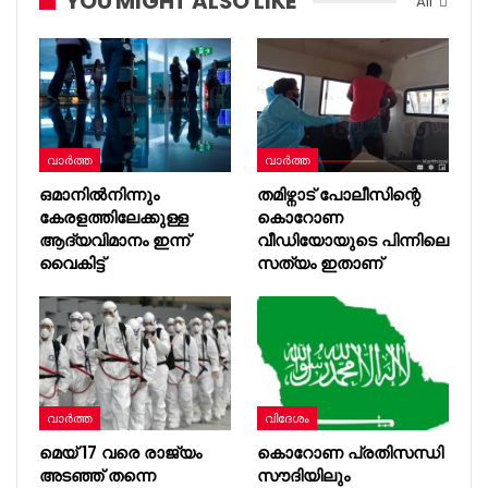
YOU MIGHT ALSO LIKE
All
വാർത്ത
വാർത്ത
ഒമാനിൽനിന്നും
തമിഴ്നാട് പോലീസിന്റെ
കേരളത്തിലേക്കുള്ള
കൊറോണ
ആദ്യവിമാനം ഇന്ന്
വീഡിയോയുടെ പിന്നിലെ
വൈകിട്ട്
സത്യം ഇതാണ്
വാർത്ത
വിദേശം
മെയ് 17 വരെ രാജ്യം
കൊറോണ പ്രതിസന്ധി
അടഞ്ഞ് തന്നെ
സൗദിയിലും