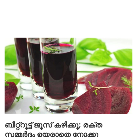
ബീറ്റ്‌റൂട്ട് ജൂസ് കഴിക്കൂ; രക്ത
സമ്മര്‍ദ്ദം ഉയരാതെ നോക്കൂ