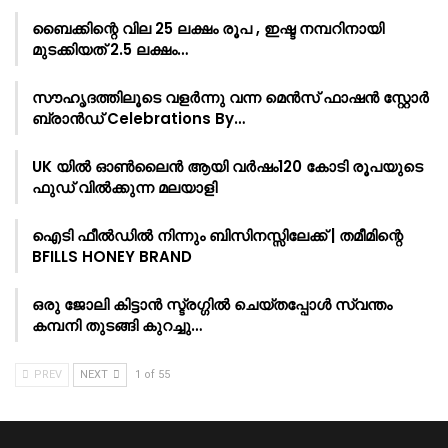
ബൈക്കിന്റെ വില 25 ലക്ഷം രൂപ , ഇഷ്ട നമ്പറിനായി
മുടക്കിയത് 2.5 ലക്ഷം…
സൗഹൃദത്തിലൂടെ വളർന്നു വന്ന മെൻസ് ഫാഷൻ സ്റ്റോർ
ബ്രാൻഡ് Celebrations By…
UK യിൽ ഓൺലൈൻ ആയി വർഷം120 കോടി രൂപയുടെ
ഫുഡ് വിൽക്കുന്ന മലയാളി
ഐടി ഫീൽഡിൽ നിന്നും ബിസിനസ്സിലേക്ക് | തമീമിന്റെ
BFILLS HONEY BRAND
ഒരു ജോലി കിട്ടാൻ സ്ട്രഗ്ഗിൽ ചെയ്തപ്പോൾ സ്വന്തം
കമ്പനി തുടങ്ങി കുറച്ചു…
PREV
NEXT
1 of 55