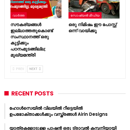
വാർത്ത
സോഷ്യൽ മീഡിയ
സൗകര്യങ്ങൾ
ഒരു നിമിഷം ഈ പോസ്റ്റ്
ഇല്ലാത്തതുകൊണ്ട്
ഒന്ന് വായിക്കൂ
സംസ്ഥാനത്ത് ഒരു
കുട്ടിക്കും
പഠനംമുടങ്ങില്ല;
മുഖ്യമന്ത്രി
PREV
NEXT
RECENT POSTS
ഹോൾസെയിൽ വിലയിൽ റീട്ടെയിൽ
ഉപഭോക്താക്കൾക്കും വസ്ത്രങ്ങൾ Airin Designs
യാത്രകളോടുള്ള പാഷൻ ഒരു ട്രാവൽ കമ്പനിയായി