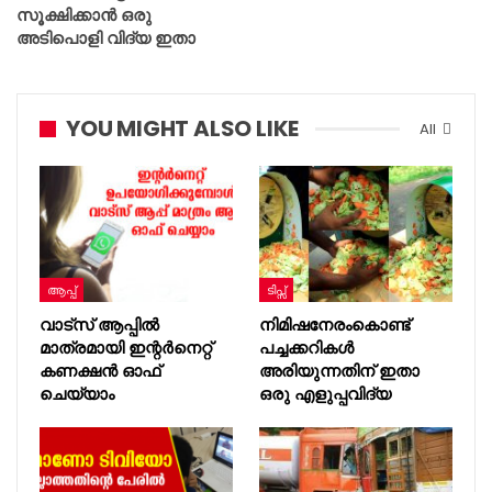
സൂക്ഷിക്കാൻ ഒരു
അടിപൊളി വിദ്യ ഇതാ
YOU MIGHT ALSO LIKE
All
ആപ്പ്
ടിപ്സ്
വാട്സ് ആപ്പിൽ
നിമിഷനേരംകൊണ്ട്
മാത്രമായി ഇന്റർനെറ്റ്
പച്ചക്കറികൾ
കണക്ഷൻ ഓഫ്
അരിയുന്നതിന് ഇതാ
ചെയ്യാം
ഒരു എളുപ്പവിദ്യ