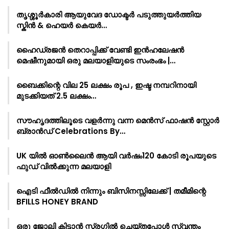
തൃശ്ശൂർകാരി ആയുവേദ ഡോക്ടർ പടുത്തുയർത്തിയ
സ്കിൻ & ഹെയർ കെയർ…
ഹൈഡ്രജൻ തെറാപ്പിക്ക് വേണ്ടി ഇൻഹലേഷൻ
മെഷീനുമായി ഒരു മലയാളിയുടെ സംരംഭം |…
ബൈക്കിന്റെ വില 25 ലക്ഷം രൂപ , ഇഷ്ട നമ്പറിനായി
മുടക്കിയത് 2.5 ലക്ഷം…
സൗഹൃദത്തിലൂടെ വളർന്നു വന്ന മെൻസ് ഫാഷൻ സ്റ്റോർ
ബ്രാൻഡ് Celebrations By…
UK യിൽ ഓൺലൈൻ ആയി വർഷം120 കോടി രൂപയുടെ
ഫുഡ് വിൽക്കുന്ന മലയാളി
ഐടി ഫീൽഡിൽ നിന്നും ബിസിനസ്സിലേക്ക് | തമീമിന്റെ
BFILLS HONEY BRAND
ഒരു ജോലി കിട്ടാൻ സ്ട്രഗ്ഗിൽ ചെയ്തപ്പോൾ സ്വന്തം