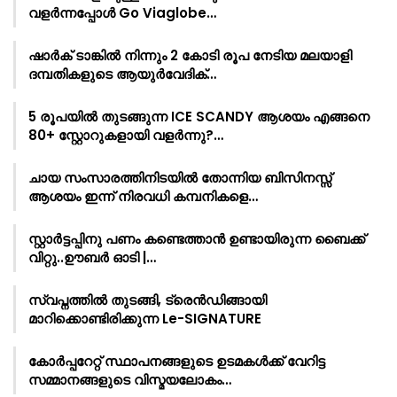
വളർന്നപ്പോൾ Go Viaglobe…
ഷാർക്‌ ടാങ്കിൽ നിന്നും 2 കോടി രൂപ നേടിയ മലയാളി
ദമ്പതികളുടെ ആയുർവേദിക്…
5 രൂപയിൽ തുടങ്ങുന്ന ICE SCANDY ആശയം എങ്ങനെ
80+ സ്റ്റോറുകളായി വളർന്നു?…
ചായ സംസാരത്തിനിടയിൽ തോന്നിയ ബിസിനസ്സ്
ആശയം ഇന്ന് നിരവധി കമ്പനികളെ…
സ്റ്റാർട്ടപ്പിനു പണം കണ്ടെത്താൻ ഉണ്ടായിരുന്ന ബൈക്ക്
വിറ്റു..ഊബർ ഓടി |…
സ്വപ്നത്തിൽ തുടങ്ങി, ട്രെൻഡിങ്ങായി
മാറിക്കൊണ്ടിരിക്കുന്ന Le-SIGNATURE
കോർപ്പറേറ്റ് സ്ഥാപനങ്ങളുടെ ഉടമകൾക്ക് വേറിട്ട
സമ്മാനങ്ങളുടെ വിസ്മയലോകം…