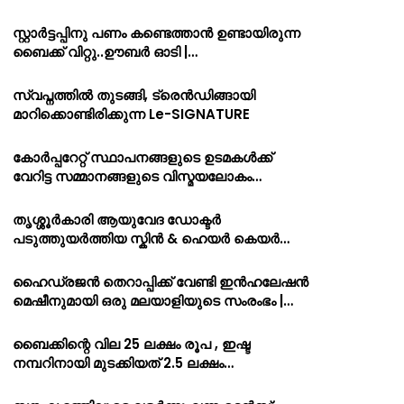
സ്റ്റാർട്ടപ്പിനു പണം കണ്ടെത്താൻ ഉണ്ടായിരുന്ന
ബൈക്ക് വിറ്റു..ഊബർ ഓടി |…
സ്വപ്നത്തിൽ തുടങ്ങി, ട്രെൻഡിങ്ങായി
മാറിക്കൊണ്ടിരിക്കുന്ന Le-SIGNATURE
കോർപ്പറേറ്റ് സ്ഥാപനങ്ങളുടെ ഉടമകൾക്ക്
വേറിട്ട സമ്മാനങ്ങളുടെ വിസ്മയലോകം…
തൃശ്ശൂർകാരി ആയുവേദ ഡോക്ടർ
പടുത്തുയർത്തിയ സ്കിൻ & ഹെയർ കെയർ…
ഹൈഡ്രജൻ തെറാപ്പിക്ക് വേണ്ടി ഇൻഹലേഷൻ
മെഷീനുമായി ഒരു മലയാളിയുടെ സംരംഭം |…
ബൈക്കിന്റെ വില 25 ലക്ഷം രൂപ , ഇഷ്ട
നമ്പറിനായി മുടക്കിയത് 2.5 ലക്ഷം…