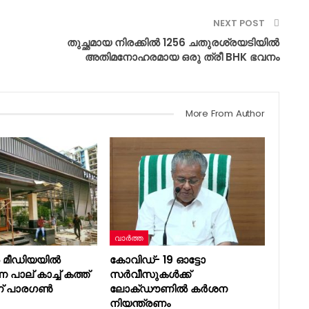
NEXT POST
തുച്ഛമായ നിരക്കിൽ 1256 ചതുരശ്രയടിയിൽ
അതിമനോഹരമായ ഒരു ത്രീ BHK ഭവനം
More From Author
വാർത്ത
മീഡിയയിൽ
കോവിഡ്- 19 ഓട്ടോ
ന പാല് കാച്ച് കത്ത്
സർവീസുകൾക്ക്
്ന് പാരഗൺ
ലോക്ഡൗണിൽ കർശന
നിയന്ത്രണം