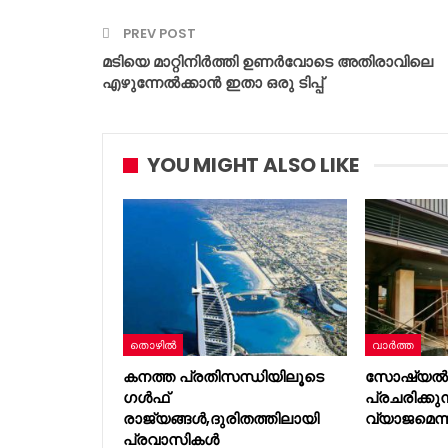
PREV POST
മടിയെ മാറ്റിനിർത്തി ഉണർവോടെ അതിരാവിലെ
എഴുന്നേൽക്കാൻ ഇതാ ഒരു ടിപ്പ്
YOU MIGHT ALSO LIKE
തൊഴിൽ
വാർത്ത
കനത്ത പ്രതിസന്ധിയിലൂടെ
സോഷ്യൽ 
ഗൾഫ്
പ്രചരിക്കുന്
രാജ്യങ്ങൾ,ദുരിതത്തിലായി
വ്യാജമെന
പ്രവാസികൾ