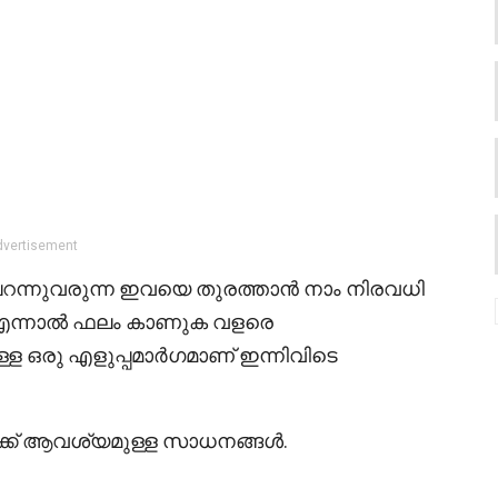
dvertisement
റന്നുവരുന്ന ഇവയെ തുരത്താൻ നാം നിരവധി
് .എന്നാൽ ഫലം കാണുക വളരെ
 ഒരു എളുപ്പമാർഗമാണ് ഇന്നിവിടെ
്ക് ആവശ്യമുള്ള സാധനങ്ങൾ.