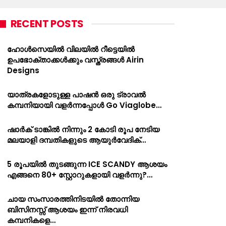
RECENT POSTS
ഹോൾസെയിൽ വിലയിൽ റീട്ടെയിൽ
ഉപഭോക്താക്കൾക്കും വസ്ത്രങ്ങൾ Airin
Designs
യാത്രകളോടുള്ള പാഷൻ ഒരു ട്രാവൽ
കമ്പനിയായി വളർന്നപ്പോൾ Go Viaglobe…
ഷാർക്‌ ടാങ്കിൽ നിന്നും 2 കോടി രൂപ നേടിയ
മലയാളി ദമ്പതികളുടെ ആയുർവേദിക്…
5 രൂപയിൽ തുടങ്ങുന്ന ICE SCANDY ആശയം
എങ്ങനെ 80+ സ്റ്റോറുകളായി വളർന്നു?…
ചായ സംസാരത്തിനിടയിൽ തോന്നിയ
ബിസിനസ്സ് ആശയം ഇന്ന് നിരവധി
കമ്പനികളെ…