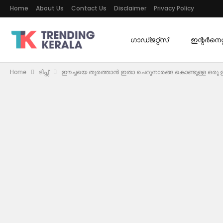
Home
About Us
Contact Us
Disclaimer
Privacy Policy
ഗാഡ്ജറ്റ്സ്
ഇന്റര്‍നെറ്റ
Home
ടിപ്സ്
ഈച്ചയെ തുരത്താൻ ഇതാ ചെറുനാരങ്ങ കൊണ്ടുള്ള ഒരു 