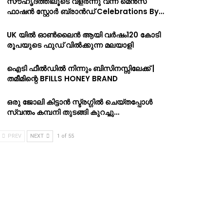
സൗഹൃദത്തിലൂടെ വളർന്നു വന്ന മെൻസ്
ഫാഷൻ സ്റ്റോർ ബ്രാൻഡ് Celebrations By…
UK യിൽ ഓൺലൈൻ ആയി വർഷം120 കോടി
രൂപയുടെ ഫുഡ് വിൽക്കുന്ന മലയാളി
ഐടി ഫീൽഡിൽ നിന്നും ബിസിനസ്സിലേക്ക് |
തമീമിന്റെ BFILLS HONEY BRAND
ഒരു ജോലി കിട്ടാൻ സ്ട്രഗ്ഗിൽ ചെയ്തപ്പോൾ
സ്വന്തം കമ്പനി തുടങ്ങി കുറച്ചു…
PREV
NEXT
1 of 55