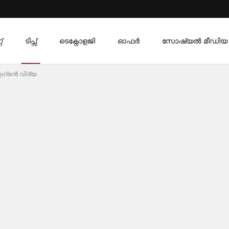
്
ടിപ്സ്
ടെക്നോളജി
ഓഫര്‍
സോഷ്യൽ മീഡിയ
ഉഗ്രൻ വിദ്യ