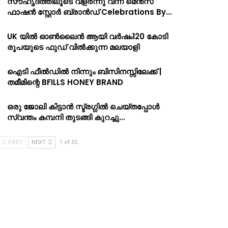
സൗഹൃദത്തിലൂടെ വളർന്നു വന്ന മെൻസ്
ഫാഷൻ സ്റ്റോർ ബ്രാൻഡ് Celebrations By…
UK യിൽ ഓൺലൈൻ ആയി വർഷം120 കോടി
രൂപയുടെ ഫുഡ് വിൽക്കുന്ന മലയാളി
ഐടി ഫീൽഡിൽ നിന്നും ബിസിനസ്സിലേക്ക് |
തമീമിന്റെ BFILLS HONEY BRAND
ഒരു ജോലി കിട്ടാൻ സ്ട്രഗ്ഗിൽ ചെയ്തപ്പോൾ
സ്വന്തം കമ്പനി തുടങ്ങി കുറച്ചു…
PREV
NEXT
1 of 55