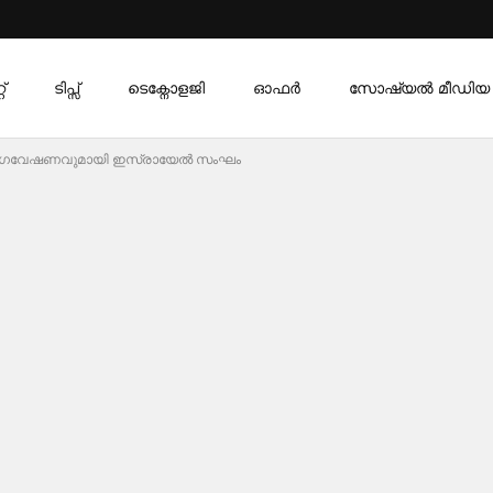
്
ടിപ്സ്
ടെക്നോളജി
ഓഫര്‍
സോഷ്യൽ മീഡിയ
്കാം: ഗവേഷണവുമായി ഇസ്രായേൽ സംഘം