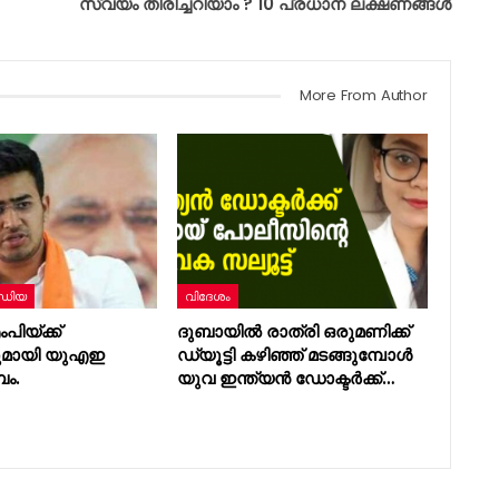
സ്വയം തിരിച്ചറിയാം ? 10 പ്രധാന ലക്ഷണങ്ങൾ
More From Author
ഡിയ
വിദേശം
ിയ്ക്ക്
ദുബായിൽ രാത്രി ഒരുമണിക്ക്
്പുമായി യുഎഇ
ഡ്യൂട്ടി കഴിഞ്ഞ് മടങ്ങുമ്പോള്‍
ം.
യുവ ഇന്ത്യൻ ഡോക്ടർക്ക്…