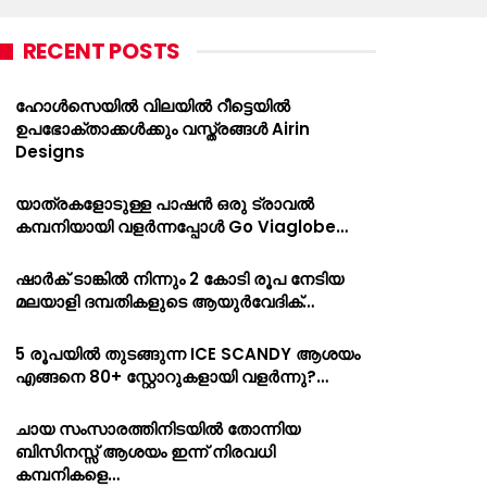
RECENT POSTS
ഹോൾസെയിൽ വിലയിൽ റീട്ടെയിൽ
ഉപഭോക്താക്കൾക്കും വസ്ത്രങ്ങൾ Airin
Designs
യാത്രകളോടുള്ള പാഷൻ ഒരു ട്രാവൽ
കമ്പനിയായി വളർന്നപ്പോൾ Go Viaglobe…
ഷാർക്‌ ടാങ്കിൽ നിന്നും 2 കോടി രൂപ നേടിയ
മലയാളി ദമ്പതികളുടെ ആയുർവേദിക്…
5 രൂപയിൽ തുടങ്ങുന്ന ICE SCANDY ആശയം
എങ്ങനെ 80+ സ്റ്റോറുകളായി വളർന്നു?…
ചായ സംസാരത്തിനിടയിൽ തോന്നിയ
ബിസിനസ്സ് ആശയം ഇന്ന് നിരവധി
കമ്പനികളെ…