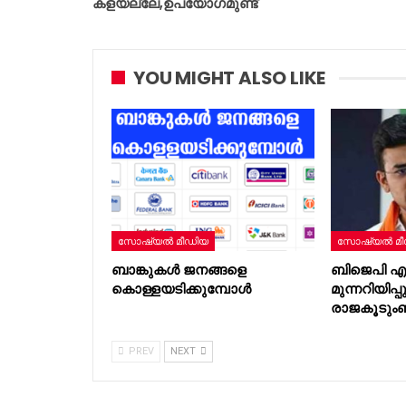
കളയല്ലേ,ഉപയോഗമുണ്ട്
YOU MIGHT ALSO LIKE
സോഷ്യൽ മീഡിയ
സോഷ്യൽ മീ
ബാങ്കുകൾ ജനങ്ങളെ
ബിജെപി എംപ
കൊള്ളയടിക്കുമ്പോൾ
മുന്നറിയിപ
രാജകൂടുംബ
PREV
NEXT