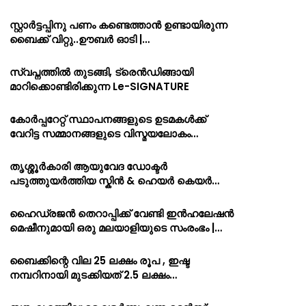
സ്റ്റാർട്ടപ്പിനു പണം കണ്ടെത്താൻ ഉണ്ടായിരുന്ന
ബൈക്ക് വിറ്റു..ഊബർ ഓടി |…
സ്വപ്നത്തിൽ തുടങ്ങി, ട്രെൻഡിങ്ങായി
മാറിക്കൊണ്ടിരിക്കുന്ന Le-SIGNATURE
കോർപ്പറേറ്റ് സ്ഥാപനങ്ങളുടെ ഉടമകൾക്ക്
വേറിട്ട സമ്മാനങ്ങളുടെ വിസ്മയലോകം…
തൃശ്ശൂർകാരി ആയുവേദ ഡോക്ടർ
പടുത്തുയർത്തിയ സ്കിൻ & ഹെയർ കെയർ…
ഹൈഡ്രജൻ തെറാപ്പിക്ക് വേണ്ടി ഇൻഹലേഷൻ
മെഷീനുമായി ഒരു മലയാളിയുടെ സംരംഭം |…
ബൈക്കിന്റെ വില 25 ലക്ഷം രൂപ , ഇഷ്ട
നമ്പറിനായി മുടക്കിയത് 2.5 ലക്ഷം…