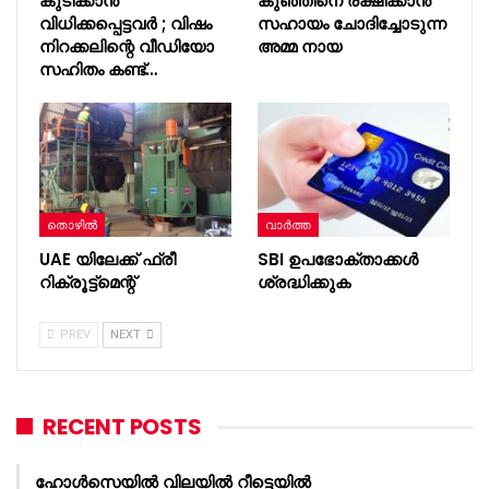
കുടിക്കാൻ
കുഞ്ഞിനെ രക്ഷിക്കാൻ
വിധിക്കപ്പെട്ടവർ ; വിഷം
സഹായം ചോദിച്ചോടുന്ന
നിറക്കലിന്റെ വീഡിയോ
അമ്മ നായ
സഹിതം കണ്ട്…
തൊഴിൽ
വാർത്ത
UAE യിലേക്ക് ഫ്രീ
SBI ഉപഭോക്താക്കൾ
റിക്രൂട്ട്മെന്റ്
ശ്രദ്ധിക്കുക
PREV
NEXT
RECENT POSTS
ഹോൾസെയിൽ വിലയിൽ റീട്ടെയിൽ