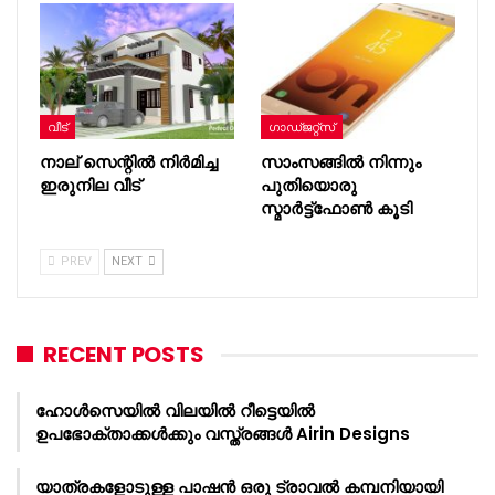
വീട്
ഗാഡ്ജറ്റ്സ്
നാല് സെന്റിൽ നിർമിച്ച
സാംസങ്ങില്‍ നിന്നും
ഇരുനില വീട്
പുതിയൊരു
സ്മാര്‍ട്ട്‌ഫോണ്‍ കൂടി
PREV
NEXT
RECENT POSTS
ഹോൾസെയിൽ വിലയിൽ റീട്ടെയിൽ
ഉപഭോക്താക്കൾക്കും വസ്ത്രങ്ങൾ Airin Designs
യാത്രകളോടുള്ള പാഷൻ ഒരു ട്രാവൽ കമ്പനിയായി