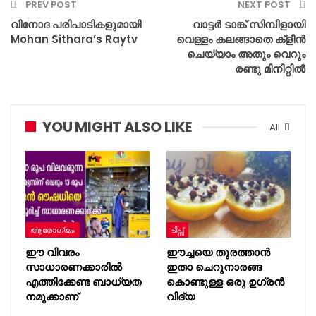
PREV POST
NEXT POST
വിനോദ പരിപാടികളുമായി
വാട്ടർ ടാങ്ക് സിമ്പിളായി
Mohan Sithara’s Raytv
വെള്ളം കലങ്ങാതെ ക്‌ളീൻ
ചെയ്യാം അതും വെറും
രണ്ടു മിനിറ്റിൽ
YOU MIGHT ALSO LIKE
All
ആരോഗ്യം
ടിപ്സ്
ഈ വിവരം
ഈച്ചയെ തുരത്താൻ
സാധാരണക്കാരിൽ
ഇതാ ചെറുനാരങ്ങ
എത്തിക്കേണ്ട ബാധ്യത
കൊണ്ടുള്ള ഒരു ഉഗ്രൻ
നമുക്കാണ്
വിദ്യ