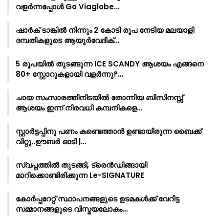
വളർന്നപ്പോൾ Go Viaglobe…
ഷാർക്‌ ടാങ്കിൽ നിന്നും 2 കോടി രൂപ നേടിയ മലയാളി
ദമ്പതികളുടെ ആയുർവേദിക്…
5 രൂപയിൽ തുടങ്ങുന്ന ICE SCANDY ആശയം എങ്ങനെ
80+ സ്റ്റോറുകളായി വളർന്നു?…
ചായ സംസാരത്തിനിടയിൽ തോന്നിയ ബിസിനസ്സ്
ആശയം ഇന്ന് നിരവധി കമ്പനികളെ…
സ്റ്റാർട്ടപ്പിനു പണം കണ്ടെത്താൻ ഉണ്ടായിരുന്ന ബൈക്ക്
വിറ്റു..ഊബർ ഓടി |…
സ്വപ്നത്തിൽ തുടങ്ങി, ട്രെൻഡിങ്ങായി
മാറിക്കൊണ്ടിരിക്കുന്ന Le-SIGNATURE
കോർപ്പറേറ്റ് സ്ഥാപനങ്ങളുടെ ഉടമകൾക്ക് വേറിട്ട
സമ്മാനങ്ങളുടെ വിസ്മയലോകം…