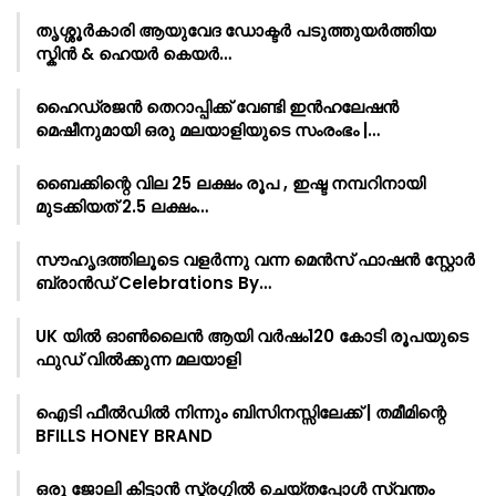
തൃശ്ശൂർകാരി ആയുവേദ ഡോക്ടർ പടുത്തുയർത്തിയ
സ്കിൻ & ഹെയർ കെയർ…
ഹൈഡ്രജൻ തെറാപ്പിക്ക് വേണ്ടി ഇൻഹലേഷൻ
മെഷീനുമായി ഒരു മലയാളിയുടെ സംരംഭം |…
ബൈക്കിന്റെ വില 25 ലക്ഷം രൂപ , ഇഷ്ട നമ്പറിനായി
മുടക്കിയത് 2.5 ലക്ഷം…
സൗഹൃദത്തിലൂടെ വളർന്നു വന്ന മെൻസ് ഫാഷൻ സ്റ്റോർ
ബ്രാൻഡ് Celebrations By…
UK യിൽ ഓൺലൈൻ ആയി വർഷം120 കോടി രൂപയുടെ
ഫുഡ് വിൽക്കുന്ന മലയാളി
ഐടി ഫീൽഡിൽ നിന്നും ബിസിനസ്സിലേക്ക് | തമീമിന്റെ
BFILLS HONEY BRAND
ഒരു ജോലി കിട്ടാൻ സ്ട്രഗ്ഗിൽ ചെയ്തപ്പോൾ സ്വന്തം