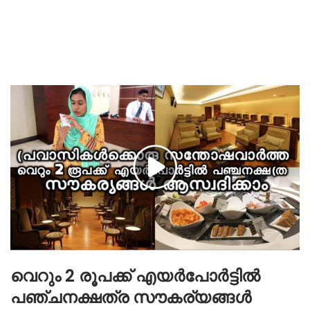
വെറും 2 രൂപക്ക് എയർപോർട്ടിൽ
പഞ്ചനക്ഷത്ര സൗകര്യങ്ങൾ