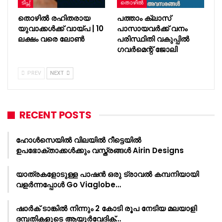
ടിപ്സ്
തൊഴിൽ
തൊഴിൽ രഹിതരായ
പത്താം ക്ലാസ്
യുവാക്കൾക്ക് വായ്പ | 10
പാസായവർക്ക് വനം
ലക്ഷം വരെ ലോൺ
പരിസ്ഥിതി വകുപ്പിൽ
ഗവർമെന്റ് ജോലി
PREV
NEXT
RECENT POSTS
ഹോൾസെയിൽ വിലയിൽ റീട്ടെയിൽ
ഉപഭോക്താക്കൾക്കും വസ്ത്രങ്ങൾ Airin Designs
യാത്രകളോടുള്ള പാഷൻ ഒരു ട്രാവൽ കമ്പനിയായി
വളർന്നപ്പോൾ Go Viaglobe…
ഷാർക്‌ ടാങ്കിൽ നിന്നും 2 കോടി രൂപ നേടിയ മലയാളി
ദമ്പതികളുടെ ആയുർവേദിക്…