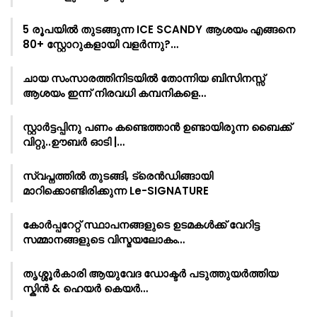
5 രൂപയിൽ തുടങ്ങുന്ന ICE SCANDY ആശയം എങ്ങനെ
80+ സ്റ്റോറുകളായി വളർന്നു?…
ചായ സംസാരത്തിനിടയിൽ തോന്നിയ ബിസിനസ്സ്
ആശയം ഇന്ന് നിരവധി കമ്പനികളെ…
സ്റ്റാർട്ടപ്പിനു പണം കണ്ടെത്താൻ ഉണ്ടായിരുന്ന ബൈക്ക്
വിറ്റു..ഊബർ ഓടി |…
സ്വപ്നത്തിൽ തുടങ്ങി, ട്രെൻഡിങ്ങായി
മാറിക്കൊണ്ടിരിക്കുന്ന Le-SIGNATURE
കോർപ്പറേറ്റ് സ്ഥാപനങ്ങളുടെ ഉടമകൾക്ക് വേറിട്ട
സമ്മാനങ്ങളുടെ വിസ്മയലോകം…
തൃശ്ശൂർകാരി ആയുവേദ ഡോക്ടർ പടുത്തുയർത്തിയ
സ്കിൻ & ഹെയർ കെയർ…