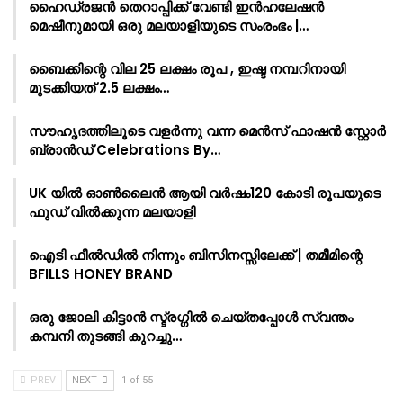
ഹൈഡ്രജൻ തെറാപ്പിക്ക് വേണ്ടി ഇൻഹലേഷൻ
മെഷീനുമായി ഒരു മലയാളിയുടെ സംരംഭം |…
ബൈക്കിന്റെ വില 25 ലക്ഷം രൂപ , ഇഷ്ട നമ്പറിനായി
മുടക്കിയത് 2.5 ലക്ഷം…
സൗഹൃദത്തിലൂടെ വളർന്നു വന്ന മെൻസ് ഫാഷൻ സ്റ്റോർ
ബ്രാൻഡ് Celebrations By…
UK യിൽ ഓൺലൈൻ ആയി വർഷം120 കോടി രൂപയുടെ
ഫുഡ് വിൽക്കുന്ന മലയാളി
ഐടി ഫീൽഡിൽ നിന്നും ബിസിനസ്സിലേക്ക് | തമീമിന്റെ
BFILLS HONEY BRAND
ഒരു ജോലി കിട്ടാൻ സ്ട്രഗ്ഗിൽ ചെയ്തപ്പോൾ സ്വന്തം
കമ്പനി തുടങ്ങി കുറച്ചു…
PREV
NEXT
1 of 55