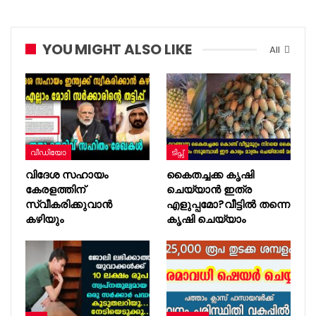
YOU MIGHT ALSO LIKE
All
വീഡിയോ
ടിപ്സ്
വിദേശ സഹായം
കൈതച്ചക്ക കൃഷി
കേരളത്തിന്
ചെയ്യാൻ ഇത്ര
സ്വീകരിക്കുവാൻ
എളുപ്പമോ?വീട്ടിൽ തന്നെ
കഴിയും
കൃഷി ചെയ്യാം