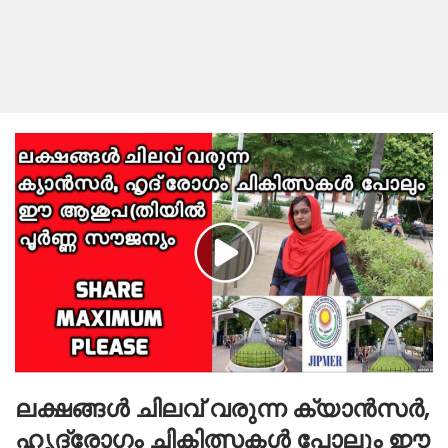
ലക്ഷങ്ങൾ ചിലവ് വരുന്ന ക്യാൻസർ,
ഹൃദ്രോഗം ചികിത്സകൾ പോലും ഈ