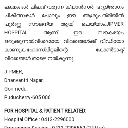
ലക്ഷങ്ങൾ ചിലവ് വരുന്ന ക്യാൻസർ, ഹൃദ്രോഗം
ചികിത്സകൾ പോലും ഈ ആശുപത്രിയിൽ
പൂർണ്ണ സൗജന്യ ആയി ചെയ്യാം.JIPMER
HOSPITAL ആണ് ഈ സൗകര്യം
ഒരുക്കുന്നത്.വിശദമായ വിവരങ്ങൾക്ക് വീഡിയോ
കാണുക.ഹോസ്പിറ്റലിന്റെ കോൺടാക്ട്
വിവരങ്ങൾ താഴെ നൽകുന്നു.
JIPMER,
Dhanvantri Nagar,
Gorimedu,
Puducherry-605 006
FOR HOSPITAL & PATIENT RELATED:
Hospital Office : 0413-2296000
Emergency Service : 0413-2296562 (24 Hrs),