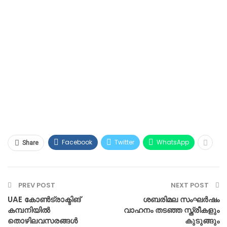
Facebook
Twitter
WhatsApp
Share
PREV POST
NEXT POST
UAE കോൺട്രാക്ടിങ്
ശബരിമല സംഘർഷം
കമ്പനിയിൽ
വാഹനം തടഞ്ഞ സ്ത്രീകളും
തൊഴിലവസരങ്ങൾ
കുടുങ്ങും