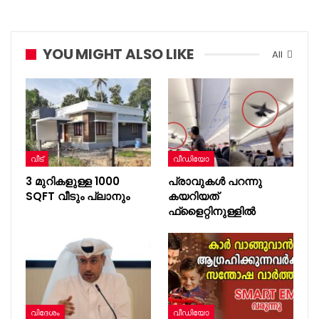
YOU MIGHT ALSO LIKE
All
വീട്
വീഡിയോ
3 മുറികളുള്ള 1000
പ്രാവുകൾ പറന്നു
SQFT വീടും പ്ലാനും
കയറിയത്
ഫ്ളൈറ്റിനുള്ളിൽ
വിദേശം
വീഡിയോ