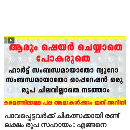
പാവപ്പെട്ടവർക്ക് ചികത്സക്കായി രണ്ട്
ലക്ഷം രൂപ സഹായം : എങ്ങനെ