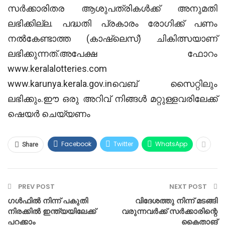
സര്‍ക്കാരിതര ആശുപത്രികള്‍ക്ക് അനുമതി
ലഭിക്കില്ല. പദ്ധതി പ്രകാരം രോഗിക്ക് പണം
നല്‍കേണ്ടാത്ത (കാഷ്‌ലെസ്) ചികിത്സയാണ്
ലഭിക്കുന്നത്.അപേക്ഷ ഫോറം
www.keralalotteries.com
www.karunya.kerala.gov.inവെബ്‌ സൈറ്റിലും
ലഭിക്കും.ഈ ഒരു അറിവ് നിങ്ങൾ മറ്റുള്ളവരിലേക്ക്
ഷെയർ ചെയ്യണം
Facebook
Twitter
WhatsApp
Share
PREV POST
NEXT POST
ഗൾഫിൽ നിന്ന് പകുതി
വിദേശത്തു നിന്ന് മടങ്ങി
നിരക്കിൽ ഇന്ത്യയിലേക്ക്
വരുന്നവർക്ക് സർക്കാരിന്റെ
പറക്കാം
കൈതാങ്