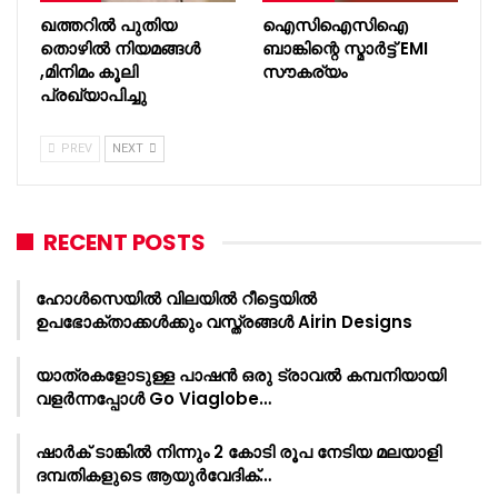
ഖത്തറിൽ പുതിയ
ഐസിഐസിഐ
തൊഴിൽ നിയമങ്ങൾ
ബാങ്കിന്റെ സ്മാർട്ട് EMI
,മിനിമം കൂലി
സൗകര്യം
പ്രഖ്യാപിച്ചു
PREV
NEXT
RECENT POSTS
ഹോൾസെയിൽ വിലയിൽ റീട്ടെയിൽ
ഉപഭോക്താക്കൾക്കും വസ്ത്രങ്ങൾ Airin Designs
യാത്രകളോടുള്ള പാഷൻ ഒരു ട്രാവൽ കമ്പനിയായി
വളർന്നപ്പോൾ Go Viaglobe…
ഷാർക്‌ ടാങ്കിൽ നിന്നും 2 കോടി രൂപ നേടിയ മലയാളി
ദമ്പതികളുടെ ആയുർവേദിക്…