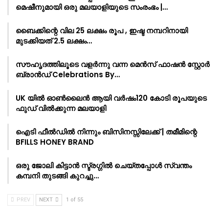
മെഷീനുമായി ഒരു മലയാളിയുടെ സംരംഭം |…
ബൈക്കിന്റെ വില 25 ലക്ഷം രൂപ , ഇഷ്ട നമ്പറിനായി
മുടക്കിയത് 2.5 ലക്ഷം…
സൗഹൃദത്തിലൂടെ വളർന്നു വന്ന മെൻസ് ഫാഷൻ സ്റ്റോർ
ബ്രാൻഡ് Celebrations By…
UK യിൽ ഓൺലൈൻ ആയി വർഷം120 കോടി രൂപയുടെ
ഫുഡ് വിൽക്കുന്ന മലയാളി
ഐടി ഫീൽഡിൽ നിന്നും ബിസിനസ്സിലേക്ക് | തമീമിന്റെ
BFILLS HONEY BRAND
ഒരു ജോലി കിട്ടാൻ സ്ട്രഗ്ഗിൽ ചെയ്തപ്പോൾ സ്വന്തം
കമ്പനി തുടങ്ങി കുറച്ചു…
PREV
NEXT
1 of 55