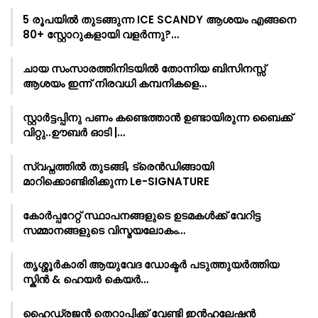
5 രൂപയിൽ തുടങ്ങുന്ന ICE SCANDY ആശയം എങ്ങനെ
80+ സ്റ്റോറുകളായി വളർന്നു?…
ചായ സംസാരത്തിനിടയിൽ തോന്നിയ ബിസിനസ്സ്
ആശയം ഇന്ന് നിരവധി കമ്പനികളെ…
സ്റ്റാർട്ടപ്പിനു പണം കണ്ടെത്താൻ ഉണ്ടായിരുന്ന ബൈക്ക്
വിറ്റു..ഊബർ ഓടി |…
സ്വപ്നത്തിൽ തുടങ്ങി, ട്രെൻഡിങ്ങായി
മാറിക്കൊണ്ടിരിക്കുന്ന Le-SIGNATURE
കോർപ്പറേറ്റ് സ്ഥാപനങ്ങളുടെ ഉടമകൾക്ക് വേറിട്ട
സമ്മാനങ്ങളുടെ വിസ്മയലോകം…
തൃശ്ശൂർകാരി ആയുവേദ ഡോക്ടർ പടുത്തുയർത്തിയ
സ്കിൻ & ഹെയർ കെയർ…
ഹൈഡ്രജൻ തെറാപ്പിക്ക് വേണ്ടി ഇൻഹലേഷൻ