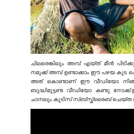
ചിലരെങ്കിലും അമ്പ് എയ്ത് മീൻ പിടിക്ക
നമുക്ക് അമ്പ് ഉണ്ടാക്കാം ഈ പഴയ കു
അത് കൊണ്ടാണ് ഈ വീഡിയോ നിങ്ങളെ 
ബുദ്ധിമുട്ടണ്ട വീഡിയോ കണ്ടു നോക
ചാനലും കൂടിസ് സ്‌ബ്സ്ക്രൈബ് ചെയ്ത സ