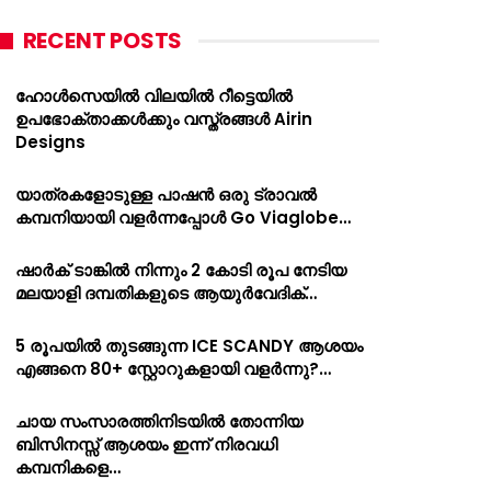
RECENT POSTS
ഹോൾസെയിൽ വിലയിൽ റീട്ടെയിൽ
ഉപഭോക്താക്കൾക്കും വസ്ത്രങ്ങൾ Airin
Designs
യാത്രകളോടുള്ള പാഷൻ ഒരു ട്രാവൽ
കമ്പനിയായി വളർന്നപ്പോൾ Go Viaglobe…
ഷാർക്‌ ടാങ്കിൽ നിന്നും 2 കോടി രൂപ നേടിയ
മലയാളി ദമ്പതികളുടെ ആയുർവേദിക്…
5 രൂപയിൽ തുടങ്ങുന്ന ICE SCANDY ആശയം
എങ്ങനെ 80+ സ്റ്റോറുകളായി വളർന്നു?…
ചായ സംസാരത്തിനിടയിൽ തോന്നിയ
ബിസിനസ്സ് ആശയം ഇന്ന് നിരവധി
കമ്പനികളെ…