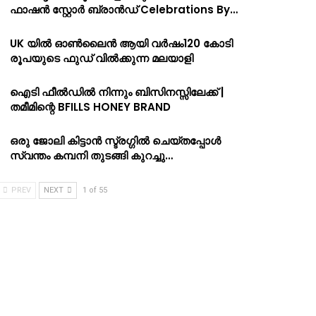
ഫാഷൻ സ്റ്റോർ ബ്രാൻഡ് Celebrations By…
UK യിൽ ഓൺലൈൻ ആയി വർഷം120 കോടി
രൂപയുടെ ഫുഡ് വിൽക്കുന്ന മലയാളി
ഐടി ഫീൽഡിൽ നിന്നും ബിസിനസ്സിലേക്ക് |
തമീമിന്റെ BFILLS HONEY BRAND
ഒരു ജോലി കിട്ടാൻ സ്ട്രഗ്ഗിൽ ചെയ്തപ്പോൾ
സ്വന്തം കമ്പനി തുടങ്ങി കുറച്ചു…
PREV
NEXT
1 of 55