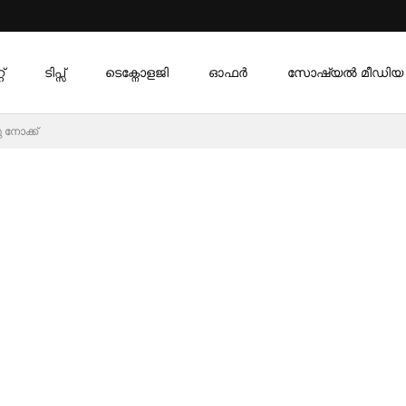
്
ടിപ്സ്
ടെക്നോളജി
ഓഫര്‍
സോഷ്യൽ മീഡിയ
 നോക്ക്