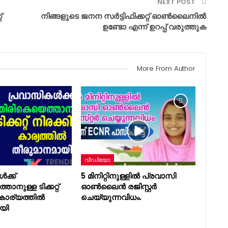
NEXT POST
്
നിങ്ങളുടെ ജനന സർട്ടിഫിക്കറ്റ് ഓൺലൈനിൽ
ഉണ്ടോ എന്ന് ഉറപ്പ് വരുത്തുക
More From Author
വീഡിയോ
ക്ക്
5 മിനിറ്റിനുള്ളിൽ പ്രവാസി
ാനുള്ള ടിക്കറ്റ്
ഓൺലൈൻ രജിസ്റ്റർ
െ കാര്യത്തിൽ
ചെയ്യുന്നവിധം.
യി