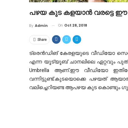
പഴയ കുട കളയാൻ വരട്ടെ ഈ വ
On
Oct 28, 2018
By
Admin
Share
ട്രെൻഡിങ് കേരളയുടെ വീഡിയോ സെഗ്‌മെന
എന്ന യൂട്യൂബ് ചാനലിലെ ഏറ്റവും പു
Umbrella ആണ്.ഈ വീഡിയോ ഇതിനോ
വന്നിട്ടുണ്ട്.കുടയൊക്കെ പഴയത് ആ
വലിച്ചെറിയണ്ട ആപഴയ കുട കൊണ്ടും ഗുണ