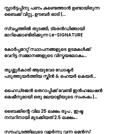
സ്റ്റാർട്ടപ്പിനു പണം കണ്ടെത്താൻ ഉണ്ടായിരുന്ന
ബൈക്ക് വിറ്റു..ഊബർ ഓടി |…
സ്വപ്നത്തിൽ തുടങ്ങി, ട്രെൻഡിങ്ങായി
മാറിക്കൊണ്ടിരിക്കുന്ന Le-SIGNATURE
കോർപ്പറേറ്റ് സ്ഥാപനങ്ങളുടെ ഉടമകൾക്ക്
വേറിട്ട സമ്മാനങ്ങളുടെ വിസ്മയലോകം…
തൃശ്ശൂർകാരി ആയുവേദ ഡോക്ടർ
പടുത്തുയർത്തിയ സ്കിൻ & ഹെയർ കെയർ…
ഹൈഡ്രജൻ തെറാപ്പിക്ക് വേണ്ടി ഇൻഹലേഷൻ
മെഷീനുമായി ഒരു മലയാളിയുടെ സംരംഭം |…
ബൈക്കിന്റെ വില 25 ലക്ഷം രൂപ , ഇഷ്ട
നമ്പറിനായി മുടക്കിയത് 2.5 ലക്ഷം…
സൗഹൃദത്തിലൂടെ വളർന്നു വന്ന മെൻസ്