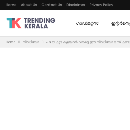
Home
About Us
Contact Us
Disclaimer
Privacy Policy
ഗാഡ്ജറ്റ്സ്
ഇന്റര്‍നെറ്റ
Home
വീഡിയോ
പഴയ കുട കളയാൻ വരട്ടെ ഈ വീഡിയോ ഒന്ന് കണ്ടു