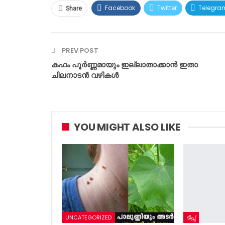
Facebook
Twitter
Telegra
Share
PREV POST
കഫം പൂർണ്ണമായും ഇല്ലാതാക്കാന്‍ ഇതാ
ചിലനാടൻ വഴികൾ
YOU MIGHT ALSO LIKE
UNCATEGORIZED
ടിപ്സ്