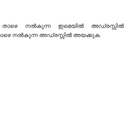
റ താഴെ നൽകുന്ന ഇമെയിൽ അഡ്രസ്സിൽ
 താഴെ നൽകുന്ന അഡ്രസ്സിൽ അയക്കുക.