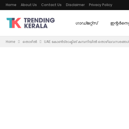
Home
About Us
Contact Us
Disclaimer
Privacy Policy
ഗാഡ്ജറ്റ്സ്
ഇന്റര്‍നെറ്റ
Home
തൊഴിൽ
UAE കോൺട്രാക്ടിങ് കമ്പനിയിൽ തൊഴിലവസരങ്ങ