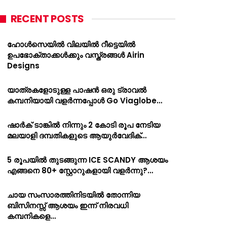
RECENT POSTS
ഹോൾസെയിൽ വിലയിൽ റീട്ടെയിൽ
ഉപഭോക്താക്കൾക്കും വസ്ത്രങ്ങൾ Airin
Designs
യാത്രകളോടുള്ള പാഷൻ ഒരു ട്രാവൽ
കമ്പനിയായി വളർന്നപ്പോൾ Go Viaglobe…
ഷാർക്‌ ടാങ്കിൽ നിന്നും 2 കോടി രൂപ നേടിയ
മലയാളി ദമ്പതികളുടെ ആയുർവേദിക്…
5 രൂപയിൽ തുടങ്ങുന്ന ICE SCANDY ആശയം
എങ്ങനെ 80+ സ്റ്റോറുകളായി വളർന്നു?…
ചായ സംസാരത്തിനിടയിൽ തോന്നിയ
ബിസിനസ്സ് ആശയം ഇന്ന് നിരവധി
കമ്പനികളെ…