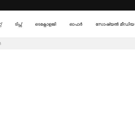
്
ടിപ്സ്
ടെക്നോളജി
ഓഫര്‍
സോഷ്യൽ മീഡിയ
ൾ