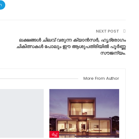
m
NEXT POST
ലക്ഷങ്ങൾ ചിലവ് വരുന്ന ക്യാൻസർ, ഹൃദ്രോഗം
ചികിത്സകൾ പോലും ഈ ആശുപത്രിയിൽ പൂർണ്ണ
സൗജന്യം.
More From Author
ടിപ്സ്