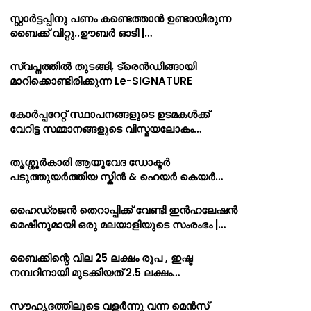
സ്റ്റാർട്ടപ്പിനു പണം കണ്ടെത്താൻ ഉണ്ടായിരുന്ന
ബൈക്ക് വിറ്റു..ഊബർ ഓടി |…
സ്വപ്നത്തിൽ തുടങ്ങി, ട്രെൻഡിങ്ങായി
മാറിക്കൊണ്ടിരിക്കുന്ന Le-SIGNATURE
കോർപ്പറേറ്റ് സ്ഥാപനങ്ങളുടെ ഉടമകൾക്ക്
വേറിട്ട സമ്മാനങ്ങളുടെ വിസ്മയലോകം…
തൃശ്ശൂർകാരി ആയുവേദ ഡോക്ടർ
പടുത്തുയർത്തിയ സ്കിൻ & ഹെയർ കെയർ…
ഹൈഡ്രജൻ തെറാപ്പിക്ക് വേണ്ടി ഇൻഹലേഷൻ
മെഷീനുമായി ഒരു മലയാളിയുടെ സംരംഭം |…
ബൈക്കിന്റെ വില 25 ലക്ഷം രൂപ , ഇഷ്ട
നമ്പറിനായി മുടക്കിയത് 2.5 ലക്ഷം…
സൗഹൃദത്തിലൂടെ വളർന്നു വന്ന മെൻസ്