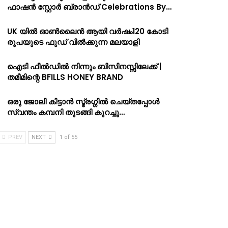
ഫാഷൻ സ്റ്റോർ ബ്രാൻഡ് Celebrations By…
UK യിൽ ഓൺലൈൻ ആയി വർഷം120 കോടി
രൂപയുടെ ഫുഡ് വിൽക്കുന്ന മലയാളി
ഐടി ഫീൽഡിൽ നിന്നും ബിസിനസ്സിലേക്ക് |
തമീമിന്റെ BFILLS HONEY BRAND
ഒരു ജോലി കിട്ടാൻ സ്ട്രഗ്ഗിൽ ചെയ്തപ്പോൾ
സ്വന്തം കമ്പനി തുടങ്ങി കുറച്ചു…
PREV
NEXT
1 of 55