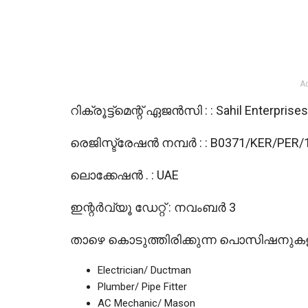
A
റിക്രൂട്ട്മെന്റ് ഏജൻസി : : Sahil Enterprises
രെജിസ്ട്രേഷൻ നമ്പർ : : B0371/KER/PER/
ലൊക്കേഷൻ . : UAE
ഇന്റർവ്യൂ ഡേറ്റ് : നവംബർ 3
താഴെ കൊടുത്തിരിക്കുന്ന പൊസിഷനു
Electrician/ Ductman
Plumber/ Pipe Fitter
AC Mechanic/ Mason