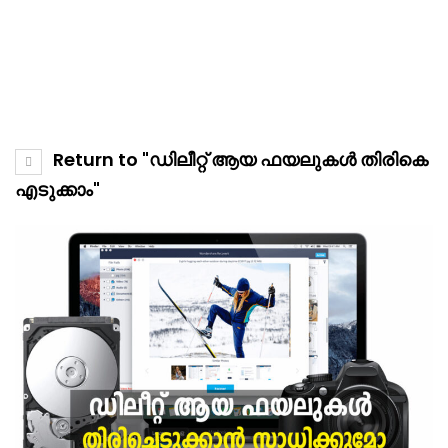
Return to "ഡിലീറ്റ് ആയ ഫയലുകൾ തിരികെ
എടുക്കാം"