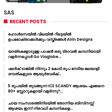
SAS
RECENT POSTS
ഹോൾസെയിൽ വിലയിൽ റീട്ടെയിൽ
ഉപഭോക്താക്കൾക്കും വസ്ത്രങ്ങൾ Airin Designs
യാത്രകളോടുള്ള പാഷൻ ഒരു ട്രാവൽ കമ്പനിയായി
വളർന്നപ്പോൾ Go Viaglobe…
ഷാർക്‌ ടാങ്കിൽ നിന്നും 2 കോടി രൂപ നേടിയ മലയാളി
ദമ്പതികളുടെ ആയുർവേദിക്…
5 രൂപയിൽ തുടങ്ങുന്ന ICE SCANDY ആശയം എങ്ങനെ
80+ സ്റ്റോറുകളായി വളർന്നു?…
ചായ സംസാരത്തിനിടയിൽ തോന്നിയ ബിസിനസ്സ്
ആശയം ഇന്ന് നിരവധി കമ്പനികളെ…