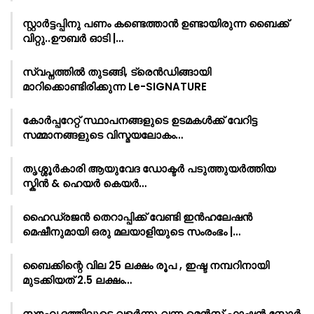
സ്റ്റാർട്ടപ്പിനു പണം കണ്ടെത്താൻ ഉണ്ടായിരുന്ന ബൈക്ക്
വിറ്റു..ഊബർ ഓടി |…
സ്വപ്നത്തിൽ തുടങ്ങി, ട്രെൻഡിങ്ങായി
മാറിക്കൊണ്ടിരിക്കുന്ന Le-SIGNATURE
കോർപ്പറേറ്റ് സ്ഥാപനങ്ങളുടെ ഉടമകൾക്ക് വേറിട്ട
സമ്മാനങ്ങളുടെ വിസ്മയലോകം…
തൃശ്ശൂർകാരി ആയുവേദ ഡോക്ടർ പടുത്തുയർത്തിയ
സ്കിൻ & ഹെയർ കെയർ…
ഹൈഡ്രജൻ തെറാപ്പിക്ക് വേണ്ടി ഇൻഹലേഷൻ
മെഷീനുമായി ഒരു മലയാളിയുടെ സംരംഭം |…
ബൈക്കിന്റെ വില 25 ലക്ഷം രൂപ , ഇഷ്ട നമ്പറിനായി
മുടക്കിയത് 2.5 ലക്ഷം…
സൗഹൃദത്തിലൂടെ വളർന്നു വന്ന മെൻസ് ഫാഷൻ സ്റ്റോർ