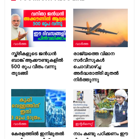
വാർത്ത
വാർത്ത
സ്ത്രീകളുടെ ജൻധൻ
രാജ്യത്തെ വിമാന
ബാങ്ക് ആക്കൗണ്ടുകളിൽ
സർവീസുകൾ
500 രൂപ വീതം വന്നു
ചൊവ്വാഴ്ച്ച
തുടങ്ങി
അർദ്ധരാത്രി മുതൽ
നിർത്തുന്നു
വാർത്ത
ഇന്റര്‍നെറ്റ്
കേരളത്തിൽ ഇനിമുതൽ
നാം കണ്ടു പഠിക്കണം ഈ