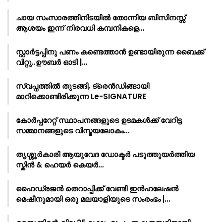
ചായ സംസാരത്തിനിടയിൽ തോന്നിയ ബിസിനസ്സ്
ആശയം ഇന്ന് നിരവധി കമ്പനികളെ…
സ്റ്റാർട്ടപ്പിനു പണം കണ്ടെത്താൻ ഉണ്ടായിരുന്ന ബൈക്ക്
വിറ്റു..ഊബർ ഓടി |…
സ്വപ്നത്തിൽ തുടങ്ങി, ട്രെൻഡിങ്ങായി
മാറിക്കൊണ്ടിരിക്കുന്ന Le-SIGNATURE
കോർപ്പറേറ്റ് സ്ഥാപനങ്ങളുടെ ഉടമകൾക്ക് വേറിട്ട
സമ്മാനങ്ങളുടെ വിസ്മയലോകം…
തൃശ്ശൂർകാരി ആയുവേദ ഡോക്ടർ പടുത്തുയർത്തിയ
സ്കിൻ & ഹെയർ കെയർ…
ഹൈഡ്രജൻ തെറാപ്പിക്ക് വേണ്ടി ഇൻഹലേഷൻ
മെഷീനുമായി ഒരു മലയാളിയുടെ സംരംഭം |…