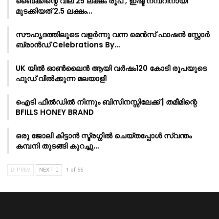
ബൈക്കിന്റെ വില 25 ലക്ഷം രൂപ , ഇഷ്ട നമ്പറിനായി
മുടക്കിയത് 2.5 ലക്ഷം…
സൗഹൃദത്തിലൂടെ വളർന്നു വന്ന മെൻസ് ഫാഷൻ സ്റ്റോർ
ബ്രാൻഡ് Celebrations By…
UK യിൽ ഓൺലൈൻ ആയി വർഷം120 കോടി രൂപയുടെ
ഫുഡ് വിൽക്കുന്ന മലയാളി
ഐടി ഫീൽഡിൽ നിന്നും ബിസിനസ്സിലേക്ക് | തമീമിന്റെ
BFILLS HONEY BRAND
ഒരു ജോലി കിട്ടാൻ സ്ട്രഗ്ഗിൽ ചെയ്തപ്പോൾ സ്വന്തം
കമ്പനി തുടങ്ങി കുറച്ചു…
PREV
NEXT
1 of 55