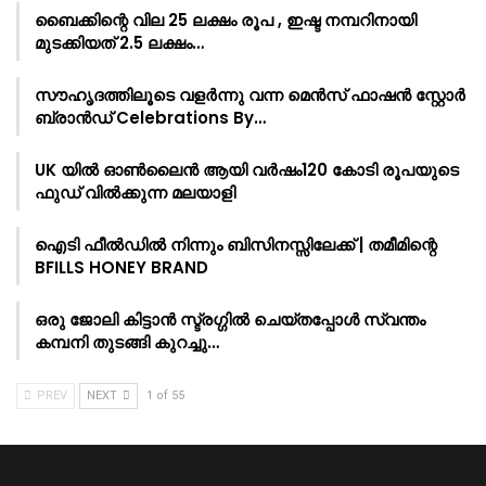
ബൈക്കിന്റെ വില 25 ലക്ഷം രൂപ , ഇഷ്ട നമ്പറിനായി
മുടക്കിയത് 2.5 ലക്ഷം…
സൗഹൃദത്തിലൂടെ വളർന്നു വന്ന മെൻസ് ഫാഷൻ സ്റ്റോർ
ബ്രാൻഡ് Celebrations By…
UK യിൽ ഓൺലൈൻ ആയി വർഷം120 കോടി രൂപയുടെ
ഫുഡ് വിൽക്കുന്ന മലയാളി
ഐടി ഫീൽഡിൽ നിന്നും ബിസിനസ്സിലേക്ക് | തമീമിന്റെ
BFILLS HONEY BRAND
ഒരു ജോലി കിട്ടാൻ സ്ട്രഗ്ഗിൽ ചെയ്തപ്പോൾ സ്വന്തം
കമ്പനി തുടങ്ങി കുറച്ചു…
PREV
NEXT
1 of 55