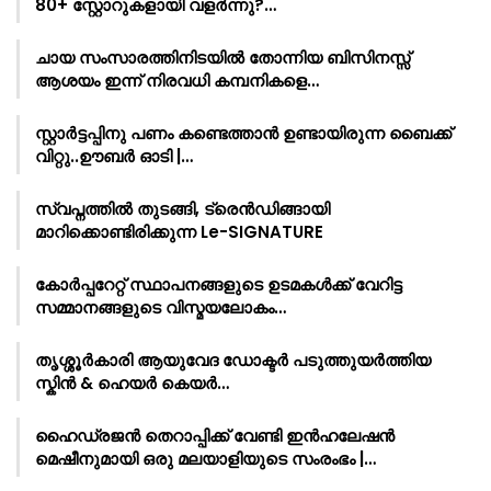
80+ സ്റ്റോറുകളായി വളർന്നു?…
ചായ സംസാരത്തിനിടയിൽ തോന്നിയ ബിസിനസ്സ്
ആശയം ഇന്ന് നിരവധി കമ്പനികളെ…
സ്റ്റാർട്ടപ്പിനു പണം കണ്ടെത്താൻ ഉണ്ടായിരുന്ന ബൈക്ക്
വിറ്റു..ഊബർ ഓടി |…
സ്വപ്നത്തിൽ തുടങ്ങി, ട്രെൻഡിങ്ങായി
മാറിക്കൊണ്ടിരിക്കുന്ന Le-SIGNATURE
കോർപ്പറേറ്റ് സ്ഥാപനങ്ങളുടെ ഉടമകൾക്ക് വേറിട്ട
സമ്മാനങ്ങളുടെ വിസ്മയലോകം…
തൃശ്ശൂർകാരി ആയുവേദ ഡോക്ടർ പടുത്തുയർത്തിയ
സ്കിൻ & ഹെയർ കെയർ…
ഹൈഡ്രജൻ തെറാപ്പിക്ക് വേണ്ടി ഇൻഹലേഷൻ
മെഷീനുമായി ഒരു മലയാളിയുടെ സംരംഭം |…