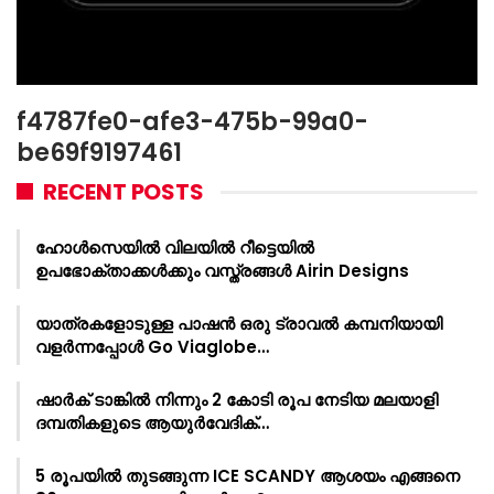
f4787fe0-afe3-475b-99a0-
be69f9197461
RECENT POSTS
ഹോൾസെയിൽ വിലയിൽ റീട്ടെയിൽ
ഉപഭോക്താക്കൾക്കും വസ്ത്രങ്ങൾ Airin Designs
യാത്രകളോടുള്ള പാഷൻ ഒരു ട്രാവൽ കമ്പനിയായി
വളർന്നപ്പോൾ Go Viaglobe…
ഷാർക്‌ ടാങ്കിൽ നിന്നും 2 കോടി രൂപ നേടിയ മലയാളി
ദമ്പതികളുടെ ആയുർവേദിക്…
5 രൂപയിൽ തുടങ്ങുന്ന ICE SCANDY ആശയം എങ്ങനെ