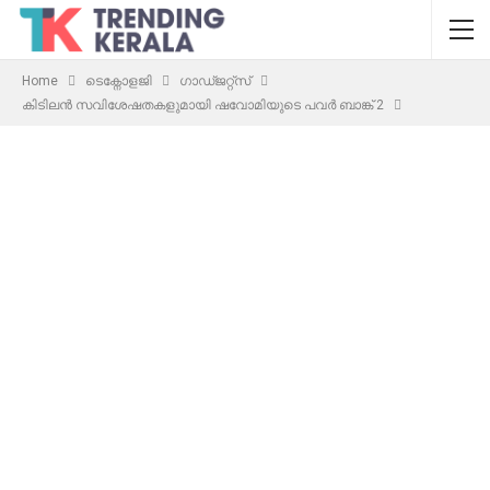
Home
ടെക്നോളജി
ഗാഡ്ജറ്റ്സ്
കിടിലൻ സവിശേഷതകളുമായി ഷവോമിയുടെ പവർ ബാങ്ക് 2