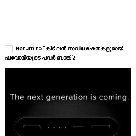
Return to "കിടിലൻ സവിശേഷതകളുമായി
ഷവോമിയുടെ പവർ ബാങ്ക് 2"