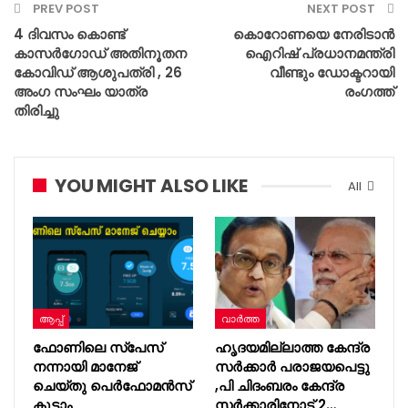
PREV POST
NEXT POST
4 ദിവസം കൊണ്ട്
കൊറോണയെ നേരിടാൻ
കാസര്‍ഗോഡ് അതിനൂതന
ഐറിഷ് പ്രധാനമന്ത്രി
കോവിഡ് ആശുപത്രി , 26
വീണ്ടും ഡോക്ടറായി
അംഗ സംഘം യാത്ര
രംഗത്ത്
തിരിച്ചു
YOU MIGHT ALSO LIKE
All
ആപ്പ്
വാർത്ത
ഫോണിലെ സ്‌പേസ്
ഹൃദയമില്ലാത്ത കേന്ദ്ര
നന്നായി മാനേജ്
സർക്കാർ പരാജയപെട്ടു
ചെയ്തു പെർഫോമൻസ്
,പി ചിദംബരം കേന്ദ്ര
കൂട്ടാം
സർക്കാരിനോട് 2…