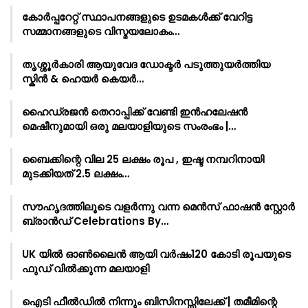
കോർപ്പറേറ്റ് സ്ഥാപനങ്ങളുടെ ഉടമകൾക്ക് വേറിട്ട
സമ്മാനങ്ങളുടെ വിസ്മയലോകം…
തൃശ്ശൂർകാരി ആയുവേദ ഡോക്ടർ പടുത്തുയർത്തിയ
സ്കിൻ & ഹെയർ കെയർ…
ഹൈഡ്രജൻ തെറാപ്പിക്ക് വേണ്ടി ഇൻഹലേഷൻ
മെഷീനുമായി ഒരു മലയാളിയുടെ സംരംഭം |…
ബൈക്കിന്റെ വില 25 ലക്ഷം രൂപ , ഇഷ്ട നമ്പറിനായി
മുടക്കിയത് 2.5 ലക്ഷം…
സൗഹൃദത്തിലൂടെ വളർന്നു വന്ന മെൻസ് ഫാഷൻ സ്റ്റോർ
ബ്രാൻഡ് Celebrations By…
UK യിൽ ഓൺലൈൻ ആയി വർഷം120 കോടി രൂപയുടെ
ഫുഡ് വിൽക്കുന്ന മലയാളി
ഐടി ഫീൽഡിൽ നിന്നും ബിസിനസ്സിലേക്ക് | തമീമിന്റെ