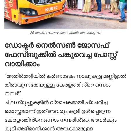
26 അംഗ സംഘത്തെ യാത്ര അയക്കുന്നു
ഡോക്ടർ നെൽസൺ ജോസഫ്
ഫേസ്ബുക്കിൽ പങ്കുവെച്ച പോസ്റ്റ്
വായിക്കാം
“അതിർത്തിയിൽ കർണാടകം നാലു കുട്ട മണ്ണിട്ടാൽ
തീരാവുന്നതേയുള്ളൂ കേരളത്തിൻ്റെ ഒന്നാം
നമ്പർ”
ചില ഗ്രൂപ്പുകളിൽ വ്യാപകമായി പ്രചരിച്ച
മെസ്സേജാണ് ഇത്.അവരും കൂടി ഉൾപ്പെടുന്ന
കേരളത്തിൻ്റെ ഒന്നാം നമ്പരിൻ്റെ, അവർക്കും
കൂടി അഭിമാനിക്കാൻ അവകാശമുള്ള