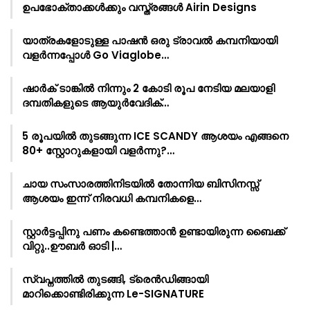
ഉപഭോക്താക്കൾക്കും വസ്ത്രങ്ങൾ Airin Designs
യാത്രകളോടുള്ള പാഷൻ ഒരു ട്രാവൽ കമ്പനിയായി
വളർന്നപ്പോൾ Go Viaglobe…
ഷാർക്‌ ടാങ്കിൽ നിന്നും 2 കോടി രൂപ നേടിയ മലയാളി
ദമ്പതികളുടെ ആയുർവേദിക്…
5 രൂപയിൽ തുടങ്ങുന്ന ICE SCANDY ആശയം എങ്ങനെ
80+ സ്റ്റോറുകളായി വളർന്നു?…
ചായ സംസാരത്തിനിടയിൽ തോന്നിയ ബിസിനസ്സ്
ആശയം ഇന്ന് നിരവധി കമ്പനികളെ…
സ്റ്റാർട്ടപ്പിനു പണം കണ്ടെത്താൻ ഉണ്ടായിരുന്ന ബൈക്ക്
വിറ്റു..ഊബർ ഓടി |…
സ്വപ്നത്തിൽ തുടങ്ങി, ട്രെൻഡിങ്ങായി
മാറിക്കൊണ്ടിരിക്കുന്ന Le-SIGNATURE