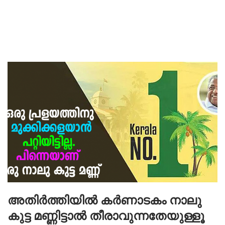
അതിർത്തിയിൽ കർണാടകം നാലു
കുട്ട മണ്ണിട്ടാൽ തീരാവുന്നതേയുള്ളൂ