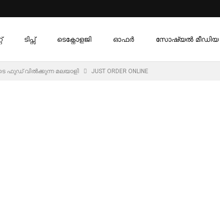
്
ടിപ്സ്
ടെക്നോളജി
ഓഫര്‍
സോഷ്യൽ മീഡിയ
ുഡ് വിൽക്കുന്ന മലയാളി
JUST ORDER ONLINE