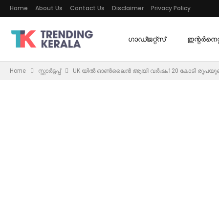
Home
About Us
Contact Us
Disclaimer
Privacy Policy
ഗാഡ്ജറ്റ്സ്
ഇന്റര്‍നെറ്റ
Home
സ്റ്റാർട്ടപ്പ്
UK യിൽ ഓൺലൈൻ ആയി വർഷം120 കോടി രൂപയുടെ ഫ