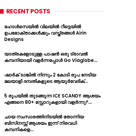
RECENT POSTS
ഹോൾസെയിൽ വിലയിൽ റീട്ടെയിൽ
ഉപഭോക്താക്കൾക്കും വസ്ത്രങ്ങൾ Airin
Designs
യാത്രകളോടുള്ള പാഷൻ ഒരു ട്രാവൽ
കമ്പനിയായി വളർന്നപ്പോൾ Go Viaglobe…
ഷാർക്‌ ടാങ്കിൽ നിന്നും 2 കോടി രൂപ നേടിയ
മലയാളി ദമ്പതികളുടെ ആയുർവേദിക്…
5 രൂപയിൽ തുടങ്ങുന്ന ICE SCANDY ആശയം
എങ്ങനെ 80+ സ്റ്റോറുകളായി വളർന്നു?…
ചായ സംസാരത്തിനിടയിൽ തോന്നിയ
ബിസിനസ്സ് ആശയം ഇന്ന് നിരവധി
കമ്പനികളെ…