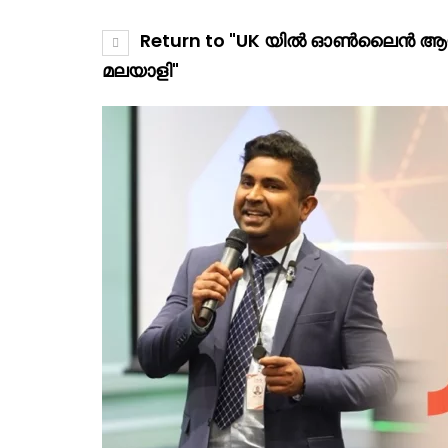
Return to "UK യിൽ ഓൺലൈൻ ആയി
മലയാളി"