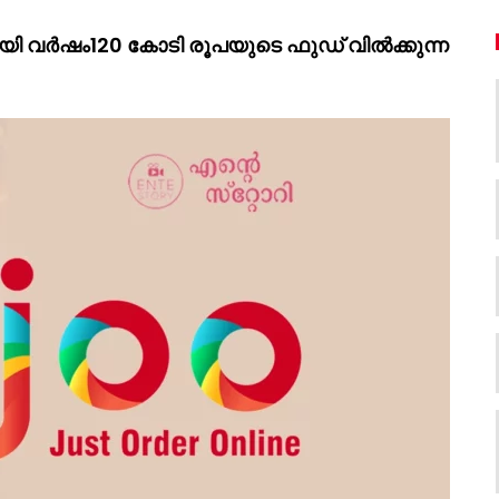
 വർഷം120 കോടി രൂപയുടെ ഫുഡ് വിൽക്കുന്ന