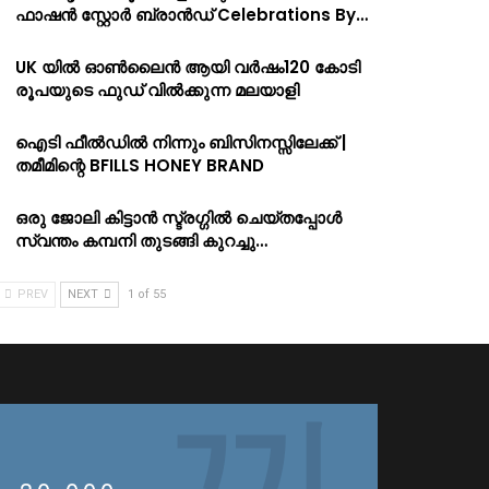
ഫാഷൻ സ്റ്റോർ ബ്രാൻഡ് Celebrations By…
UK യിൽ ഓൺലൈൻ ആയി വർഷം120 കോടി
രൂപയുടെ ഫുഡ് വിൽക്കുന്ന മലയാളി
ഐടി ഫീൽഡിൽ നിന്നും ബിസിനസ്സിലേക്ക് |
തമീമിന്റെ BFILLS HONEY BRAND
ഒരു ജോലി കിട്ടാൻ സ്ട്രഗ്ഗിൽ ചെയ്തപ്പോൾ
സ്വന്തം കമ്പനി തുടങ്ങി കുറച്ചു…
PREV
NEXT
1 of 55