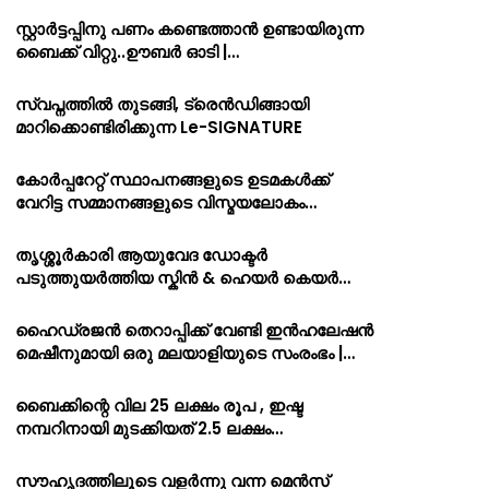
സ്റ്റാർട്ടപ്പിനു പണം കണ്ടെത്താൻ ഉണ്ടായിരുന്ന
ബൈക്ക് വിറ്റു..ഊബർ ഓടി |…
സ്വപ്നത്തിൽ തുടങ്ങി, ട്രെൻഡിങ്ങായി
മാറിക്കൊണ്ടിരിക്കുന്ന Le-SIGNATURE
കോർപ്പറേറ്റ് സ്ഥാപനങ്ങളുടെ ഉടമകൾക്ക്
വേറിട്ട സമ്മാനങ്ങളുടെ വിസ്മയലോകം…
തൃശ്ശൂർകാരി ആയുവേദ ഡോക്ടർ
പടുത്തുയർത്തിയ സ്കിൻ & ഹെയർ കെയർ…
ഹൈഡ്രജൻ തെറാപ്പിക്ക് വേണ്ടി ഇൻഹലേഷൻ
മെഷീനുമായി ഒരു മലയാളിയുടെ സംരംഭം |…
ബൈക്കിന്റെ വില 25 ലക്ഷം രൂപ , ഇഷ്ട
നമ്പറിനായി മുടക്കിയത് 2.5 ലക്ഷം…
സൗഹൃദത്തിലൂടെ വളർന്നു വന്ന മെൻസ്