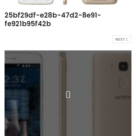
25bf29df-e28b-47d2-8e91-
fe921b95f42b
NEXT