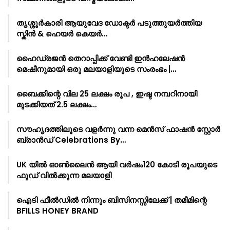
തൃശ്ശൂർകാരി ആയുവേദ ഡോക്ടർ പടുത്തുയർത്തിയ
സ്കിൻ & ഹെയർ കെയർ…
ഹൈഡ്രജൻ തെറാപ്പിക്ക് വേണ്ടി ഇൻഹലേഷൻ
മെഷീനുമായി ഒരു മലയാളിയുടെ സംരംഭം |…
ബൈക്കിന്റെ വില 25 ലക്ഷം രൂപ , ഇഷ്ട നമ്പറിനായി
മുടക്കിയത് 2.5 ലക്ഷം…
സൗഹൃദത്തിലൂടെ വളർന്നു വന്ന മെൻസ് ഫാഷൻ സ്റ്റോർ
ബ്രാൻഡ് Celebrations By…
UK യിൽ ഓൺലൈൻ ആയി വർഷം120 കോടി രൂപയുടെ
ഫുഡ് വിൽക്കുന്ന മലയാളി
ഐടി ഫീൽഡിൽ നിന്നും ബിസിനസ്സിലേക്ക് | തമീമിന്റെ
BFILLS HONEY BRAND