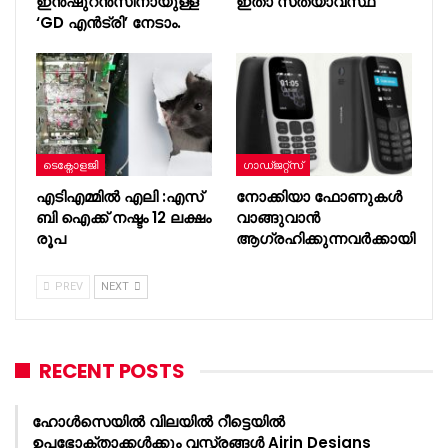
ഇൻഷുറൻസിനായുള്ള
ഇതാ സത്യാവസ്ഥ
‘GD എൻട്രി’ നേടാം.
ടെക്നോളജി
ഗാഡ്ജറ്റ്സ്
എടിഎമ്മില്‍ എലി :എസ്
നോക്കിയാ ഫോണുകള്‍
ബി ഐക്ക് നഷ്ടം 12 ലക്ഷം
വാങ്ങുവാന്‍
രൂപ
ആഗ്രഹിക്കുന്നവര്‍ക്കായി
PREV
NEXT
RECENT POSTS
ഹോൾസെയിൽ വിലയിൽ റീട്ടെയിൽ
ഉപഭോക്താക്കൾക്കും വസ്ത്രങ്ങൾ Airin Designs