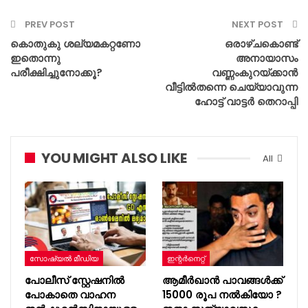
PREV POST
NEXT POST
കൊതുകു ശല്യമകറ്റണോ
ഒരാഴ്ചകൊണ്ട്
ഇതൊന്നു
അനായാസം
പരീക്ഷിച്ചുനോക്കൂ?
വണ്ണംകുറയ്ക്കാൻ
വീട്ടിൽതന്നെ ചെയ്യാവുന്ന
ഹോട്ട് വാട്ടർ തെറാപ്പി
YOU MIGHT ALSO LIKE
All
സോഷ്യൽ മീഡിയ
ഇന്റര്‍നെറ്റ്
പോലീസ് സ്റ്റേഷനിൽ
ആമീർഖാൻ പാവങ്ങൾക്ക്
പോകാതെ വാഹന
15000 രൂപ നൽകിയോ ?