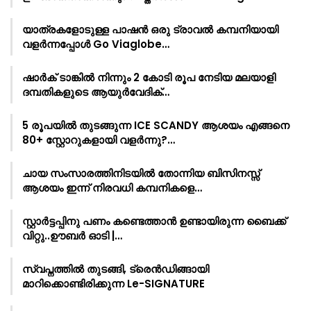
യാത്രകളോടുള്ള പാഷൻ ഒരു ട്രാവൽ കമ്പനിയായി
വളർന്നപ്പോൾ Go Viaglobe…
ഷാർക്‌ ടാങ്കിൽ നിന്നും 2 കോടി രൂപ നേടിയ മലയാളി
ദമ്പതികളുടെ ആയുർവേദിക്…
5 രൂപയിൽ തുടങ്ങുന്ന ICE SCANDY ആശയം എങ്ങനെ
80+ സ്റ്റോറുകളായി വളർന്നു?…
ചായ സംസാരത്തിനിടയിൽ തോന്നിയ ബിസിനസ്സ്
ആശയം ഇന്ന് നിരവധി കമ്പനികളെ…
സ്റ്റാർട്ടപ്പിനു പണം കണ്ടെത്താൻ ഉണ്ടായിരുന്ന ബൈക്ക്
വിറ്റു..ഊബർ ഓടി |…
സ്വപ്നത്തിൽ തുടങ്ങി, ട്രെൻഡിങ്ങായി
മാറിക്കൊണ്ടിരിക്കുന്ന Le-SIGNATURE