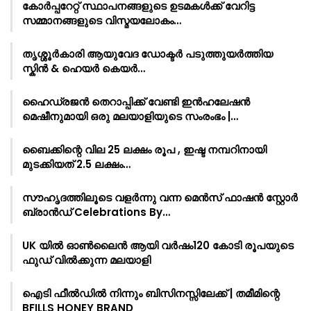
കോർപ്പറേറ്റ് സ്ഥാപനങ്ങളുടെ ഉടമകൾക്ക് വേറിട്ട
സമ്മാനങ്ങളുടെ വിസ്മയലോകം…
തൃശ്ശൂർകാരി ആയുവേദ ഡോക്ടർ പടുത്തുയർത്തിയ
സ്കിൻ & ഹെയർ കെയർ…
ഹൈഡ്രജൻ തെറാപ്പിക്ക് വേണ്ടി ഇൻഹലേഷൻ
മെഷീനുമായി ഒരു മലയാളിയുടെ സംരംഭം |…
ബൈക്കിന്റെ വില 25 ലക്ഷം രൂപ , ഇഷ്ട നമ്പറിനായി
മുടക്കിയത് 2.5 ലക്ഷം…
സൗഹൃദത്തിലൂടെ വളർന്നു വന്ന മെൻസ് ഫാഷൻ സ്റ്റോർ
ബ്രാൻഡ് Celebrations By…
UK യിൽ ഓൺലൈൻ ആയി വർഷം120 കോടി രൂപയുടെ
ഫുഡ് വിൽക്കുന്ന മലയാളി
ഐടി ഫീൽഡിൽ നിന്നും ബിസിനസ്സിലേക്ക് | തമീമിന്റെ
BFILLS HONEY BRAND