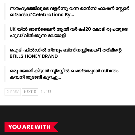
സൗഹൃദത്തിലൂടെ വളർന്നു വന്ന മെൻസ് ഫാഷൻ സ്റ്റോർ
ബ്രാൻഡ് Celebrations By…
UK യിൽ ഓൺലൈൻ ആയി വർഷം120 കോടി രൂപയുടെ
ഫുഡ് വിൽക്കുന്ന മലയാളി
ഐടി ഫീൽഡിൽ നിന്നും ബിസിനസ്സിലേക്ക് | തമീമിന്റെ
BFILLS HONEY BRAND
ഒരു ജോലി കിട്ടാൻ സ്ട്രഗ്ഗിൽ ചെയ്തപ്പോൾ സ്വന്തം
കമ്പനി തുടങ്ങി കുറച്ചു…
PREV
NEXT
1 of 55
YOU ARE WITH