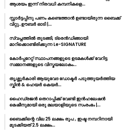
ആശയം ഇന്ന് നിരവധി കമ്പനികളെ…
സ്റ്റാർട്ടപ്പിനു പണം കണ്ടെത്താൻ ഉണ്ടായിരുന്ന ബൈക്ക്
വിറ്റു..ഊബർ ഓടി |…
സ്വപ്നത്തിൽ തുടങ്ങി, ട്രെൻഡിങ്ങായി
മാറിക്കൊണ്ടിരിക്കുന്ന Le-SIGNATURE
കോർപ്പറേറ്റ് സ്ഥാപനങ്ങളുടെ ഉടമകൾക്ക് വേറിട്ട
സമ്മാനങ്ങളുടെ വിസ്മയലോകം…
തൃശ്ശൂർകാരി ആയുവേദ ഡോക്ടർ പടുത്തുയർത്തിയ
സ്കിൻ & ഹെയർ കെയർ…
ഹൈഡ്രജൻ തെറാപ്പിക്ക് വേണ്ടി ഇൻഹലേഷൻ
മെഷീനുമായി ഒരു മലയാളിയുടെ സംരംഭം |…
ബൈക്കിന്റെ വില 25 ലക്ഷം രൂപ , ഇഷ്ട നമ്പറിനായി
മുടക്കിയത് 2.5 ലക്ഷം…