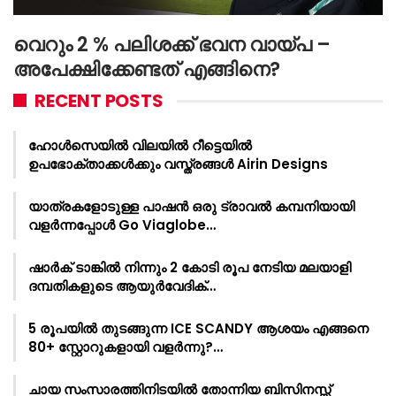
വെറും 2 % പലിശക്ക് ഭവന വായ്പ –
അപേക്ഷിക്കേണ്ടത് എങ്ങിനെ?
RECENT POSTS
ഹോൾസെയിൽ വിലയിൽ റീട്ടെയിൽ
ഉപഭോക്താക്കൾക്കും വസ്ത്രങ്ങൾ Airin Designs
യാത്രകളോടുള്ള പാഷൻ ഒരു ട്രാവൽ കമ്പനിയായി
വളർന്നപ്പോൾ Go Viaglobe…
ഷാർക്‌ ടാങ്കിൽ നിന്നും 2 കോടി രൂപ നേടിയ മലയാളി
ദമ്പതികളുടെ ആയുർവേദിക്…
5 രൂപയിൽ തുടങ്ങുന്ന ICE SCANDY ആശയം എങ്ങനെ
80+ സ്റ്റോറുകളായി വളർന്നു?…
ചായ സംസാരത്തിനിടയിൽ തോന്നിയ ബിസിനസ്സ്