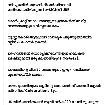
സ്വപ്നത്തിൽ തുടങ്ങി, ട്രെൻഡിങ്ങായി
മാറിക്കൊണ്ടിരിക്കുന്ന Le-SIGNATURE
കോർപ്പറേറ്റ് സ്ഥാപനങ്ങളുടെ ഉടമകൾക്ക് വേറിട്ട
സമ്മാനങ്ങളുടെ വിസ്മയലോകം…
തൃശ്ശൂർകാരി ആയുവേദ ഡോക്ടർ പടുത്തുയർത്തിയ
സ്കിൻ & ഹെയർ കെയർ…
ഹൈഡ്രജൻ തെറാപ്പിക്ക് വേണ്ടി ഇൻഹലേഷൻ
മെഷീനുമായി ഒരു മലയാളിയുടെ സംരംഭം |…
ബൈക്കിന്റെ വില 25 ലക്ഷം രൂപ , ഇഷ്ട നമ്പറിനായി
മുടക്കിയത് 2.5 ലക്ഷം…
സൗഹൃദത്തിലൂടെ വളർന്നു വന്ന മെൻസ് ഫാഷൻ സ്റ്റോർ
ബ്രാൻഡ് Celebrations By…
UK യിൽ ഓൺലൈൻ ആയി വർഷം120 കോടി രൂപയുടെ