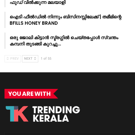
ഫുഡ് വിൽക്കുന്ന മലയാളി
ഐടി ഫീൽഡിൽ നിന്നും ബിസിനസ്സിലേക്ക് | തമീമിന്റെ
BFILLS HONEY BRAND
ഒരു ജോലി കിട്ടാൻ സ്ട്രഗ്ഗിൽ ചെയ്തപ്പോൾ സ്വന്തം
കമ്പനി തുടങ്ങി കുറച്ചു…
PREV
NEXT
1 of 55
YOU ARE WITH