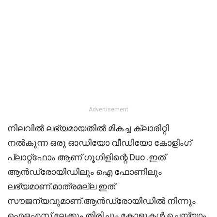
Advertisement
നിലവിൽ ലഭ്യമായതിൽ മികച്ച ക്ലാരിറ്റി
നൽകുന്ന ഒരു ഓഡിയോ വീഡിയോ കോളിംഗ്
പ്ലാറ്റ്‌ഫോം ആണ് ഗൂഗിളിന്റെ Duo .ഇത്
ആൻഡ്രോയിഡിലും ഐ ഫോണിലും
ലഭ്യമാണ്.മാത്രമല്ല ഇത്
സൗജന്യവുമാണ്.ആൻഡ്രോയിഡിൽ നിന്നും
ഐഒഎസ് ലേക്കും തിരിച്ചും കോളുകൾ ചെയ്യാം