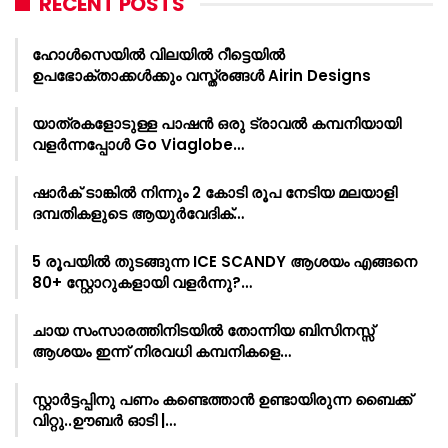
RECENT POSTS
ഹോൾസെയിൽ വിലയിൽ റീട്ടെയിൽ
ഉപഭോക്താക്കൾക്കും വസ്ത്രങ്ങൾ Airin Designs
യാത്രകളോടുള്ള പാഷൻ ഒരു ട്രാവൽ കമ്പനിയായി
വളർന്നപ്പോൾ Go Viaglobe…
ഷാർക്‌ ടാങ്കിൽ നിന്നും 2 കോടി രൂപ നേടിയ മലയാളി
ദമ്പതികളുടെ ആയുർവേദിക്…
5 രൂപയിൽ തുടങ്ങുന്ന ICE SCANDY ആശയം എങ്ങനെ
80+ സ്റ്റോറുകളായി വളർന്നു?…
ചായ സംസാരത്തിനിടയിൽ തോന്നിയ ബിസിനസ്സ്
ആശയം ഇന്ന് നിരവധി കമ്പനികളെ…
സ്റ്റാർട്ടപ്പിനു പണം കണ്ടെത്താൻ ഉണ്ടായിരുന്ന ബൈക്ക്
വിറ്റു..ഊബർ ഓടി |…