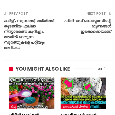
PREV POST
NEXT POST
ഫർള് , സുന്നത്ത്, മയ്യിത്ത്
ഫിക്സഡ് ഡെപ്പോസിന്റെ
തുടങ്ങിയ എല്ലാ
ഗുണങ്ങൾ
നിസ്കാരത്തെ കുറിച്ചും,
ഇതൊക്കെയാണ്
അതിൽ ഓതുന്ന
സൂറത്തുകളെ പറ്റിയും
അറിയാം
YOU MIGHT ALSO LIKE
All
ടിപ്സ്
സോഷ്യൽ മീഡിയ
വീട്ടിൽ ചെടികൾ
മെറ്റലിലും വ്യാജൻ