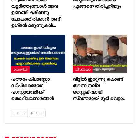
വളർത്തുമ്പോൾ അവ
,എങ്ങനെ തിരിച്ചറിയും
ഉണങ്ങി കരിഞ്ഞു
പോകാതിരിക്കാൻ രണ്ട്
ഉഗ്രൻ മരുന്നുകൾ…
തൊഴിൽ
വീഡിയോ
പത്താം ക്ലാസ്സോ
വീട്ടിൽ ഇരുന്നു കൊണ്ട്
ഡിപ്ലോമയോ
തന്നെ നല്ല
പാസ്സായവർക്ക്
സ്റ്റൈലിഷായി
തൊഴിലവസരങ്ങൾ
സ്വന്തമായി മുടി വെട്ടാം
PREV
NEXT