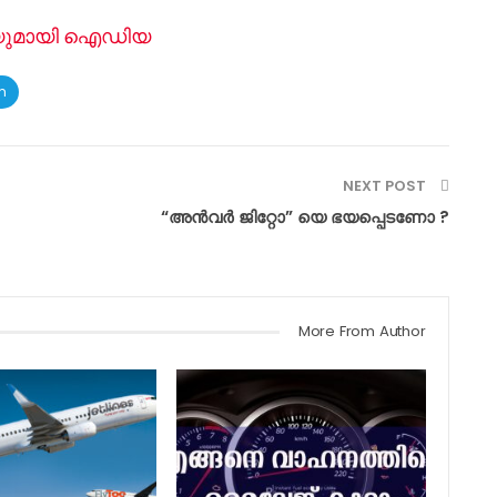
റ്റയുമായി ഐഡിയ
m
NEXT POST
“അൻവർ ജിറ്റോ” യെ ഭയപ്പെടണോ ?
More From Author