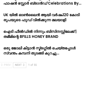
ഫാഷൻ സ്റ്റോർ ബ്രാൻഡ് Celebrations By…
UK യിൽ ഓൺലൈൻ ആയി വർഷം120 കോടി
രൂപയുടെ ഫുഡ് വിൽക്കുന്ന മലയാളി
ഐടി ഫീൽഡിൽ നിന്നും ബിസിനസ്സിലേക്ക് |
തമീമിന്റെ BFILLS HONEY BRAND
ഒരു ജോലി കിട്ടാൻ സ്ട്രഗ്ഗിൽ ചെയ്തപ്പോൾ
സ്വന്തം കമ്പനി തുടങ്ങി കുറച്ചു…
PREV
NEXT
1 of 55