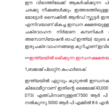
ഈ വിഭാത്തിലേക്ക് ആകർഷിക്കുന്ന 
ചരക്കു നീക്കങ്ങൾക്കും ഇത്തരത്തിലു
മോട്ടോർ സൈക്കിൽ ആൻഡ് സ്കൂട്ടർ ഇന്ത
എന്നിവയാണ് മികച്ച ഇന്ധന ക്ഷമതയുള
ചക്രവാഹന നിർമാണ കമ്പനികൾ നൽകു
അസോസിയേഷൻ ഓഫ് ഇന്ത്യ) യുടെ കണക്ക
ഇരുചക്ര വാഹനങ്ങളെ കുറിച്ചാണ് ഇവിട
>>
ഇന്ത്യയിൽ ലഭിക്കുന്ന ഇന്ധനക്ഷമതയു
1,ബജാജ് പ്ലാറ്റ്ന കംഫർടെക്.
ഇന്ത്യയിൽ ഏറ്റവും കൂടുതൽ ഇന്ധനക്
കിലോമീറ്ററാണ് ഇതിന്റെ മൈലേജ്.43,00
DTSi എഞ്ചിനാണുള്ളത്.7500 ആർ പ
നൽകുന്നു.5000 ആർ പി എമ്മിൽ 8.6 എൻ