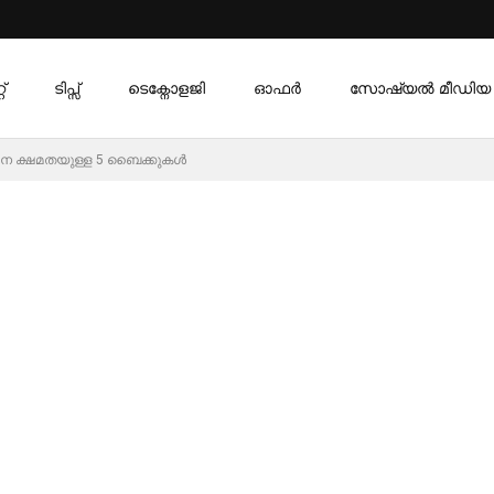
്
ടിപ്സ്
ടെക്നോളജി
ഓഫര്‍
സോഷ്യൽ മീഡിയ
ന്ധന ക്ഷമതയുള്ള 5 ബൈക്കുകൾ