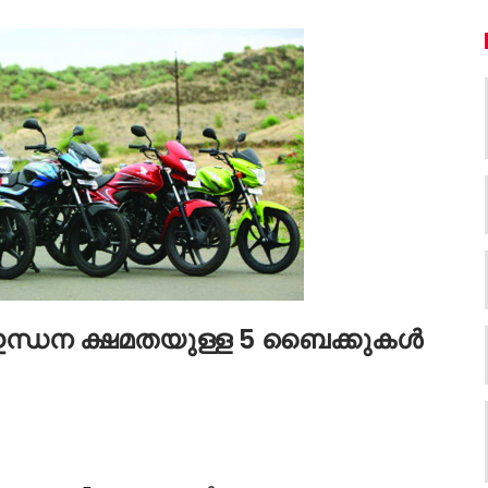
്ച ഇന്ധന ക്ഷമതയുള്ള 5 ബൈക്കുകൾ