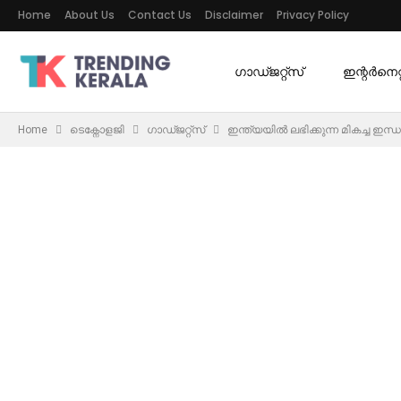
Home
About Us
Contact Us
Disclaimer
Privacy Policy
ഗാഡ്ജറ്റ്സ്
ഇന്റര്‍നെറ്റ
Home
ടെക്നോളജി
ഗാഡ്ജറ്റ്സ്
ഇന്ത്യയിൽ ലഭിക്കുന്ന മികച്ച ഇ