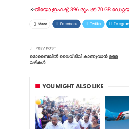
>>
ജിയോ ഇഫക്ട്; 396 രൂപക്ക് 70 GB ഡേ
Facebook
Twitter
Telegra
Share
PREV POST
മൊബൈലില്‍ ലൈവ് ടിവി കാണുവാന്‍ ഉള്ള
വഴികള്‍
YOU MIGHT ALSO LIKE