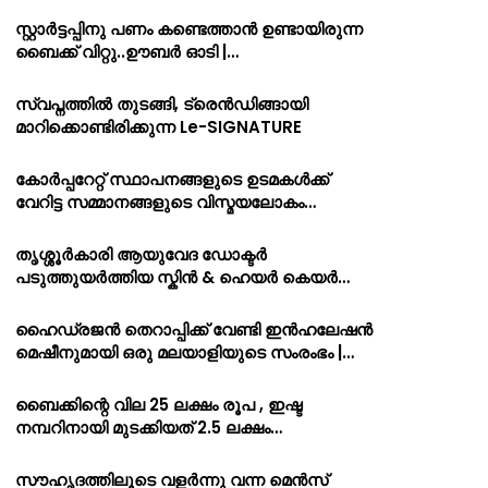
സ്റ്റാർട്ടപ്പിനു പണം കണ്ടെത്താൻ ഉണ്ടായിരുന്ന
ബൈക്ക് വിറ്റു..ഊബർ ഓടി |…
സ്വപ്നത്തിൽ തുടങ്ങി, ട്രെൻഡിങ്ങായി
മാറിക്കൊണ്ടിരിക്കുന്ന Le-SIGNATURE
കോർപ്പറേറ്റ് സ്ഥാപനങ്ങളുടെ ഉടമകൾക്ക്
വേറിട്ട സമ്മാനങ്ങളുടെ വിസ്മയലോകം…
തൃശ്ശൂർകാരി ആയുവേദ ഡോക്ടർ
പടുത്തുയർത്തിയ സ്കിൻ & ഹെയർ കെയർ…
ഹൈഡ്രജൻ തെറാപ്പിക്ക് വേണ്ടി ഇൻഹലേഷൻ
മെഷീനുമായി ഒരു മലയാളിയുടെ സംരംഭം |…
ബൈക്കിന്റെ വില 25 ലക്ഷം രൂപ , ഇഷ്ട
നമ്പറിനായി മുടക്കിയത് 2.5 ലക്ഷം…
സൗഹൃദത്തിലൂടെ വളർന്നു വന്ന മെൻസ്