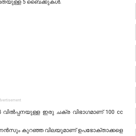
്ഷമതയുള്ള 5 ബൈക്കുകൾ.
dvertisement
 വിൽപ്പനയുള്ള ഇരു ചക്ര വിഭാഗമാണ് 100 cc
റ്റനൻസും കുറഞ്ഞ വിലയുമാണ് ഉപഭോക്താക്കളെ