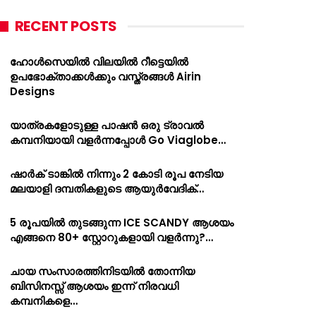
RECENT POSTS
ഹോൾസെയിൽ വിലയിൽ റീട്ടെയിൽ
ഉപഭോക്താക്കൾക്കും വസ്ത്രങ്ങൾ Airin
Designs
യാത്രകളോടുള്ള പാഷൻ ഒരു ട്രാവൽ
കമ്പനിയായി വളർന്നപ്പോൾ Go Viaglobe…
ഷാർക്‌ ടാങ്കിൽ നിന്നും 2 കോടി രൂപ നേടിയ
മലയാളി ദമ്പതികളുടെ ആയുർവേദിക്…
5 രൂപയിൽ തുടങ്ങുന്ന ICE SCANDY ആശയം
എങ്ങനെ 80+ സ്റ്റോറുകളായി വളർന്നു?…
ചായ സംസാരത്തിനിടയിൽ തോന്നിയ
ബിസിനസ്സ് ആശയം ഇന്ന് നിരവധി
കമ്പനികളെ…