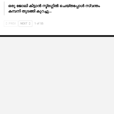
ഒരു ജോലി കിട്ടാൻ സ്ട്രഗ്ഗിൽ ചെയ്തപ്പോൾ സ്വന്തം
കമ്പനി തുടങ്ങി കുറച്ചു…
PREV
NEXT
1 of 55
YOU ARE WITH
Home
About Us
Contact Us
Disclaimer