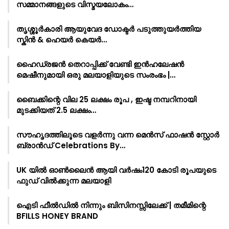
സമ്മാനങ്ങളുടെ വിസ്മയലോകം…
തൃശ്ശൂർകാരി ആയുവേദ ഡോക്ടർ പടുത്തുയർത്തിയ
സ്കിൻ & ഹെയർ കെയർ…
ഹൈഡ്രജൻ തെറാപ്പിക്ക് വേണ്ടി ഇൻഹലേഷൻ
മെഷീനുമായി ഒരു മലയാളിയുടെ സംരംഭം |…
ബൈക്കിന്റെ വില 25 ലക്ഷം രൂപ , ഇഷ്ട നമ്പറിനായി
മുടക്കിയത് 2.5 ലക്ഷം…
സൗഹൃദത്തിലൂടെ വളർന്നു വന്ന മെൻസ് ഫാഷൻ സ്റ്റോർ
ബ്രാൻഡ് Celebrations By…
UK യിൽ ഓൺലൈൻ ആയി വർഷം120 കോടി രൂപയുടെ
ഫുഡ് വിൽക്കുന്ന മലയാളി
ഐടി ഫീൽഡിൽ നിന്നും ബിസിനസ്സിലേക്ക് | തമീമിന്റെ
BFILLS HONEY BRAND