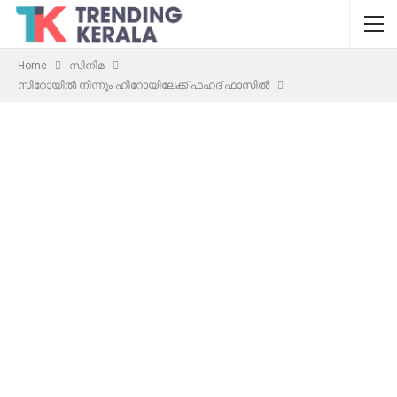
Home
സിനിമ
സിറോയിൽ നിന്നും ഹീറോയിലേക്ക് ഫഹദ് ഫാസിൽ