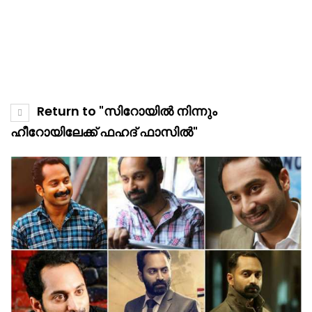
Return to "സിറോയിൽ നിന്നും
ഹീറോയിലേക്ക് ഫഹദ് ഫാസിൽ"