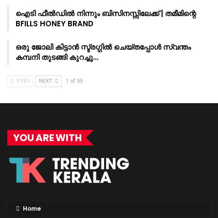
ഐടി ഫീൽഡിൽ നിന്നും ബിസിനസ്സിലേക്ക് | തമീമിന്റെ
BFILLS HONEY BRAND
ഒരു ജോലി കിട്ടാൻ സ്ട്രഗ്ഗിൽ ചെയ്തപ്പോൾ സ്വന്തം
കമ്പനി തുടങ്ങി കുറച്ചു…
PREV
NEXT
1 of 55
YOU ARE WITH
Home