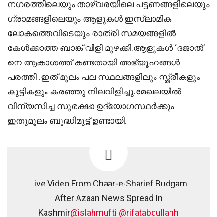
നഗരത്തിലെയും താഴ്വരയിലെ പട്ടണങ്ങളിലെയും
ഗ്രാമങ്ങളിലെയും ആളുകൾ ഇസ്ലാമിക
ലോകത്തെവിടെയും രാത്രി സമയങ്ങളിൽ
കേൾക്കാത്ത ബാങ്ക് വിളി മുഴക്കി.ആളുകൾ ‘ദജാൽ’
നെ ആകാശത്ത് കണ്ടതായി അഭ്യൂഹങ്ങൾ
പരത്തി .ഇത് മൂലം പല സ്ഥലങ്ങളിലും സ്ത്രീകളും
കുട്ടികളും കരഞ്ഞു നിലവിളിച്ചു.മേഖലയിൽ
വിന്യസിച്ച സുരക്ഷാ ഉദ്യോഗസ്ഥർക്കും
ഇതുമൂലം ബുദ്ധിമുട്ട് ഉണ്ടായി.
Live Video From Chaar-e-Sharief Budgam
After Azaan News Spread In
Kashmir
@islahmufti
@rifatabdullahh