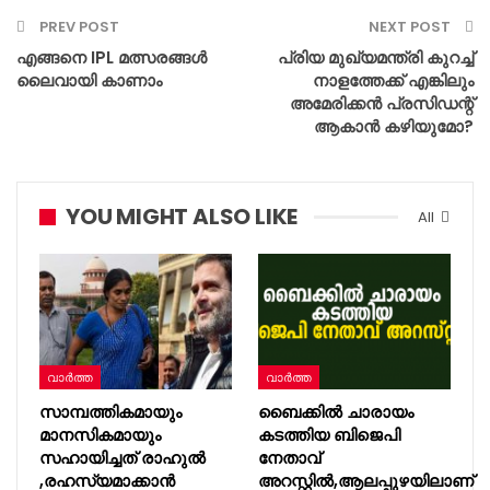
PREV POST
NEXT POST
എങ്ങനെ IPL മത്സരങ്ങൾ
പ്രിയ മുഖ്യമന്ത്രി കുറച്ച്
ലൈവായി കാണാം
നാളത്തേക്ക് എങ്കിലും
അമേരിക്കൻ പ്രസിഡന്റ്
ആകാൻ കഴിയുമോ?
YOU MIGHT ALSO LIKE
All
വാർത്ത
വാർത്ത
സാമ്പത്തികമായും
ബൈക്കിൽ ചാരായം
മാനസികമായും
കടത്തിയ ബിജെപി
സഹായിച്ചത് രാഹുൽ
നേതാവ്
,രഹസ്യമാക്കാന്‍
അറസ്റ്റിൽ,ആലപ്പുഴയിലാണ്