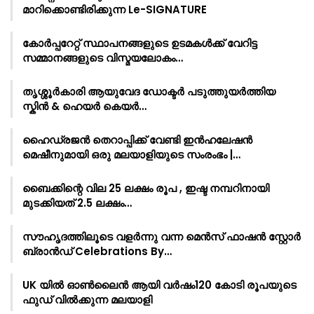
മാറിക്കൊണ്ടിരിക്കുന്ന Le-SIGNATURE
കോർപ്പറേറ്റ് സ്ഥാപനങ്ങളുടെ ഉടമകൾക്ക് വേറിട്ട
സമ്മാനങ്ങളുടെ വിസ്മയലോകം…
തൃശ്ശൂർകാരി ആയുവേദ ഡോക്ടർ പടുത്തുയർത്തിയ
സ്കിൻ & ഹെയർ കെയർ…
ഹൈഡ്രജൻ തെറാപ്പിക്ക് വേണ്ടി ഇൻഹലേഷൻ
മെഷീനുമായി ഒരു മലയാളിയുടെ സംരംഭം |…
ബൈക്കിന്റെ വില 25 ലക്ഷം രൂപ , ഇഷ്ട നമ്പറിനായി
മുടക്കിയത് 2.5 ലക്ഷം…
സൗഹൃദത്തിലൂടെ വളർന്നു വന്ന മെൻസ് ഫാഷൻ സ്റ്റോർ
ബ്രാൻഡ് Celebrations By…
UK യിൽ ഓൺലൈൻ ആയി വർഷം120 കോടി രൂപയുടെ
ഫുഡ് വിൽക്കുന്ന മലയാളി