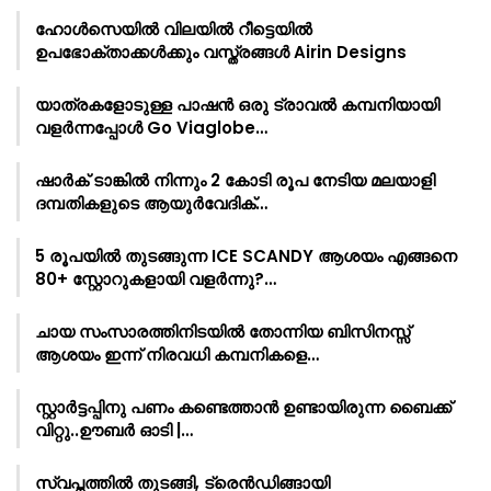
ഹോൾസെയിൽ വിലയിൽ റീട്ടെയിൽ
ഉപഭോക്താക്കൾക്കും വസ്ത്രങ്ങൾ Airin Designs
യാത്രകളോടുള്ള പാഷൻ ഒരു ട്രാവൽ കമ്പനിയായി
വളർന്നപ്പോൾ Go Viaglobe…
ഷാർക്‌ ടാങ്കിൽ നിന്നും 2 കോടി രൂപ നേടിയ മലയാളി
ദമ്പതികളുടെ ആയുർവേദിക്…
5 രൂപയിൽ തുടങ്ങുന്ന ICE SCANDY ആശയം എങ്ങനെ
80+ സ്റ്റോറുകളായി വളർന്നു?…
ചായ സംസാരത്തിനിടയിൽ തോന്നിയ ബിസിനസ്സ്
ആശയം ഇന്ന് നിരവധി കമ്പനികളെ…
സ്റ്റാർട്ടപ്പിനു പണം കണ്ടെത്താൻ ഉണ്ടായിരുന്ന ബൈക്ക്
വിറ്റു..ഊബർ ഓടി |…
സ്വപ്നത്തിൽ തുടങ്ങി, ട്രെൻഡിങ്ങായി