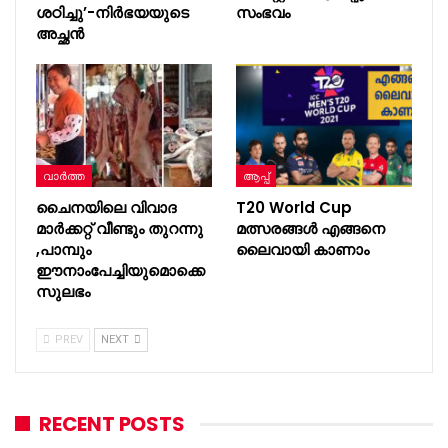
ശഠിച്ചു’-നിർഭയയുടെ
സംഭവം
അച്ഛൻ
വാർത്ത
ആപ്പ്
ചൈനയിലെ വിവാദ
T20 World Cup
മാർക്കറ്റ് വീണ്ടും തുറന്നു
മത്സരങ്ങൾ എങ്ങനെ
,പാമ്പും
ലൈവായി കാണാം
ഈനാംപേച്ചിയുമൊക്കെ
സുലഭം
PREV
NEXT
RECENT POSTS