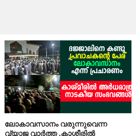
ലോകാവസാനം വരുന്നുവെന്ന
വ്യാജ വാർത്ത ,കാശ്മീരിൽ