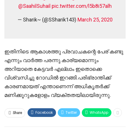
@SaahilSuhail
pic.twitter.com/l5b8i57alh
— Sharik~ (@SSharik143)
March 25, 2020
ഇതിനിടെ ആകാശത്തു പ്രവാചകന്റെ പേര് കണ്ടു
എന്നും വാർത്ത പരന്നു.കാര്യമൊന്നും
അറിയാതെ കേട്ടവർ എല്ലാം ഇതൊക്കെ
വിശ്വസിച്ചു റോഡിൽ ഇറങ്ങി.പരിഭ്രാന്തിക്ക്
കാരണമായത് എന്താണെന്ന് അധികൃതർക്ക്
മണിക്കൂറുകളോളം വ്യക്തതയിലായിരുന്നു.
Facebook
Twitter
WhatsApp
Share