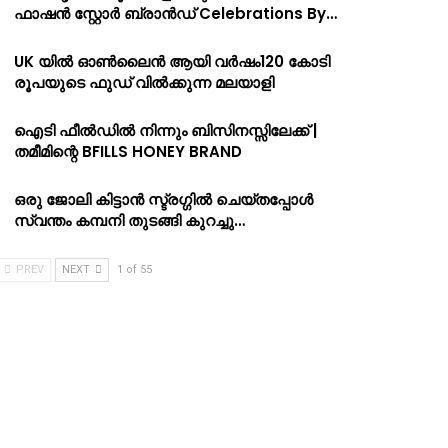
ഫാഷൻ സ്റ്റോർ ബ്രാൻഡ് Celebrations By…
UK യിൽ ഓൺലൈൻ ആയി വർഷം120 കോടി
രൂപയുടെ ഫുഡ് വിൽക്കുന്ന മലയാളി
ഐടി ഫീൽഡിൽ നിന്നും ബിസിനസ്സിലേക്ക് |
തമീമിന്റെ BFILLS HONEY BRAND
ഒരു ജോലി കിട്ടാൻ സ്ട്രഗ്ഗിൽ ചെയ്തപ്പോൾ
സ്വന്തം കമ്പനി തുടങ്ങി കുറച്ചു…
PREV
NEXT
1 of 55