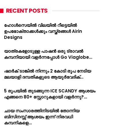
RECENT POSTS
ഹോൾസെയിൽ വിലയിൽ റീട്ടെയിൽ
ഉപഭോക്താക്കൾക്കും വസ്ത്രങ്ങൾ Airin
Designs
യാത്രകളോടുള്ള പാഷൻ ഒരു ട്രാവൽ
കമ്പനിയായി വളർന്നപ്പോൾ Go Viaglobe…
ഷാർക്‌ ടാങ്കിൽ നിന്നും 2 കോടി രൂപ നേടിയ
മലയാളി ദമ്പതികളുടെ ആയുർവേദിക്…
5 രൂപയിൽ തുടങ്ങുന്ന ICE SCANDY ആശയം
എങ്ങനെ 80+ സ്റ്റോറുകളായി വളർന്നു?…
ചായ സംസാരത്തിനിടയിൽ തോന്നിയ
ബിസിനസ്സ് ആശയം ഇന്ന് നിരവധി
കമ്പനികളെ…