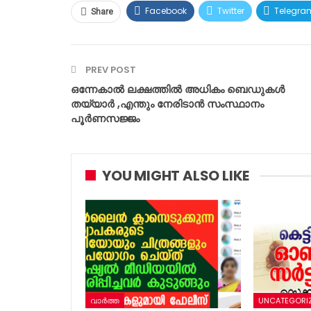
Facebook
Twitter
Telegra
Share
PREV POST
ഒന്നേകാൽ ലക്ഷത്തിൽ അധികം ബെഡുകൾ
തയ്യാർ ,എന്തും നേരിടാൻ സംസ്ഥാനം
പൂർണസജ്ജം
YOU MIGHT ALSO LIKE
വാർത്ത
UNCATEGORI