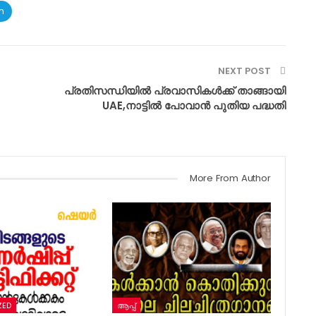
m
NEXT POST
പ്രതിസന്ധിയിൽ പ്രവാസികൾക്ക് താങ്ങായി
UAE,നാട്ടില്‍ പോവാന്‍ പുതിയ പദ്ധതി
More From Author
ZED
ആപ്പ്