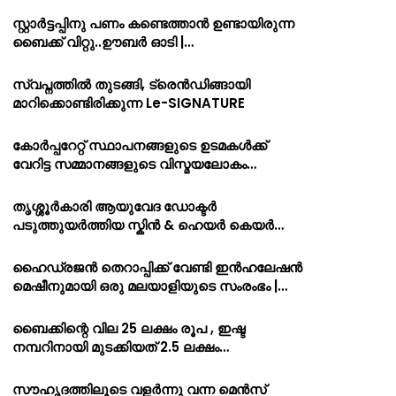
സ്റ്റാർട്ടപ്പിനു പണം കണ്ടെത്താൻ ഉണ്ടായിരുന്ന
ബൈക്ക് വിറ്റു..ഊബർ ഓടി |…
സ്വപ്നത്തിൽ തുടങ്ങി, ട്രെൻഡിങ്ങായി
മാറിക്കൊണ്ടിരിക്കുന്ന Le-SIGNATURE
കോർപ്പറേറ്റ് സ്ഥാപനങ്ങളുടെ ഉടമകൾക്ക്
വേറിട്ട സമ്മാനങ്ങളുടെ വിസ്മയലോകം…
തൃശ്ശൂർകാരി ആയുവേദ ഡോക്ടർ
പടുത്തുയർത്തിയ സ്കിൻ & ഹെയർ കെയർ…
ഹൈഡ്രജൻ തെറാപ്പിക്ക് വേണ്ടി ഇൻഹലേഷൻ
മെഷീനുമായി ഒരു മലയാളിയുടെ സംരംഭം |…
ബൈക്കിന്റെ വില 25 ലക്ഷം രൂപ , ഇഷ്ട
നമ്പറിനായി മുടക്കിയത് 2.5 ലക്ഷം…
സൗഹൃദത്തിലൂടെ വളർന്നു വന്ന മെൻസ്