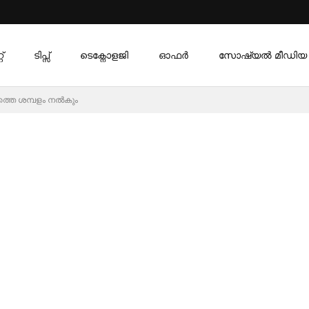
്
ടിപ്സ്
ടെക്നോളജി
ഓഫര്‍
സോഷ്യൽ മീഡിയ
സത്തെ ശമ്പളം നൽകും