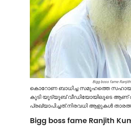
Bigg boss fame Ranjith
കൊറോണ ബാധിച്ച സമൂഹത്തെ സഹായിക്ക
കൂടി യൂട്യൂബ് വീഡിയോയിലൂടെ ആണ് അ
പ്രഖ്യാപിച്ചത്.നിരവധി ആളുകൾ താരത്തി
Bigg boss fame Ranjith Ku