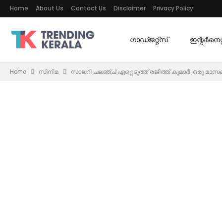
Home
About Us
Contact Us
Disclaimer
Privacy Policy
ഗാഡ്ജറ്റ്സ്
ഇന്റര്‍നെറ്റ
Home
സിനിമ
സാലറി ചലഞ്ച് ഏറ്റെടുത്ത് രജിത്ത് കുമാർ ,ഒരു മാ