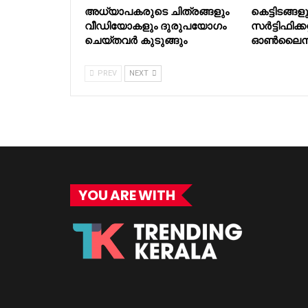
അധ്യാപകരുടെ ചിത്രങ്ങളും
കെട്ടിടങ്ങ
വീഡിയോകളും ദുരുപയോഗം
സർട്ടിഫിക്കറ
ചെയ്തവർ കുടുങ്ങും
ഓൺലൈനി
PREV
NEXT
YOU ARE WITH