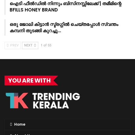
ഐടി ഫീൽഡിൽ നിന്നും ബിസിനസ്സിലേക്ക് | തമീമിന്റെ
BFILLS HONEY BRAND
ഒരു ജോലി കിട്ടാൻ സ്ട്രഗ്ഗിൽ ചെയ്തപ്പോൾ സ്വന്തം
കമ്പനി തുടങ്ങി കുറച്ചു…
PREV
NEXT
1 of 55
YOU ARE WITH
Home