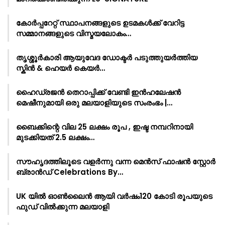
കോർപ്പറേറ്റ് സ്ഥാപനങ്ങളുടെ ഉടമകൾക്ക് വേറിട്ട
സമ്മാനങ്ങളുടെ വിസ്മയലോകം…
തൃശ്ശൂർകാരി ആയുവേദ ഡോക്ടർ പടുത്തുയർത്തിയ
സ്കിൻ & ഹെയർ കെയർ…
ഹൈഡ്രജൻ തെറാപ്പിക്ക് വേണ്ടി ഇൻഹലേഷൻ
മെഷീനുമായി ഒരു മലയാളിയുടെ സംരംഭം |…
ബൈക്കിന്റെ വില 25 ലക്ഷം രൂപ , ഇഷ്ട നമ്പറിനായി
മുടക്കിയത് 2.5 ലക്ഷം…
സൗഹൃദത്തിലൂടെ വളർന്നു വന്ന മെൻസ് ഫാഷൻ സ്റ്റോർ
ബ്രാൻഡ് Celebrations By…
UK യിൽ ഓൺലൈൻ ആയി വർഷം120 കോടി രൂപയുടെ
ഫുഡ് വിൽക്കുന്ന മലയാളി