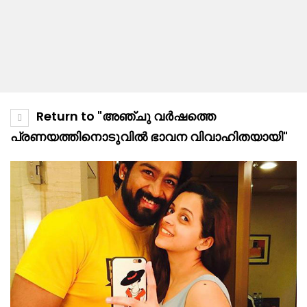
Return to "അഞ്ചു വർഷത്തെ
പ്രണയത്തിനൊടുവിൽ ഭാവന വിവാഹിതയായി"