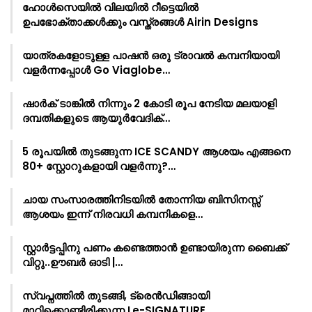
ഹോൾസെയിൽ വിലയിൽ റീട്ടെയിൽ
ഉപഭോക്താക്കൾക്കും വസ്ത്രങ്ങൾ Airin Designs
യാത്രകളോടുള്ള പാഷൻ ഒരു ട്രാവൽ കമ്പനിയായി
വളർന്നപ്പോൾ Go Viaglobe…
ഷാർക്‌ ടാങ്കിൽ നിന്നും 2 കോടി രൂപ നേടിയ മലയാളി
ദമ്പതികളുടെ ആയുർവേദിക്…
5 രൂപയിൽ തുടങ്ങുന്ന ICE SCANDY ആശയം എങ്ങനെ
80+ സ്റ്റോറുകളായി വളർന്നു?…
ചായ സംസാരത്തിനിടയിൽ തോന്നിയ ബിസിനസ്സ്
ആശയം ഇന്ന് നിരവധി കമ്പനികളെ…
സ്റ്റാർട്ടപ്പിനു പണം കണ്ടെത്താൻ ഉണ്ടായിരുന്ന ബൈക്ക്
വിറ്റു..ഊബർ ഓടി |…
സ്വപ്നത്തിൽ തുടങ്ങി, ട്രെൻഡിങ്ങായി
മാറിക്കൊണ്ടിരിക്കുന്ന Le-SIGNATURE