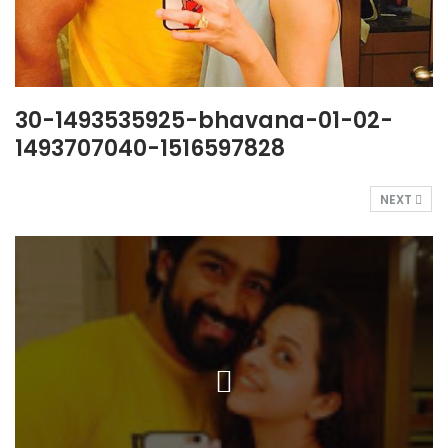
30-1493535925-bhavana-01-02-
1493707040-1516597828
NEXT