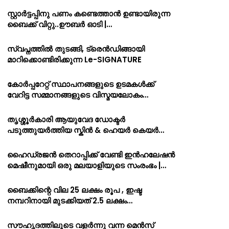
സ്റ്റാർട്ടപ്പിനു പണം കണ്ടെത്താൻ ഉണ്ടായിരുന്ന
ബൈക്ക് വിറ്റു..ഊബർ ഓടി |…
സ്വപ്നത്തിൽ തുടങ്ങി, ട്രെൻഡിങ്ങായി
മാറിക്കൊണ്ടിരിക്കുന്ന Le-SIGNATURE
കോർപ്പറേറ്റ് സ്ഥാപനങ്ങളുടെ ഉടമകൾക്ക്
വേറിട്ട സമ്മാനങ്ങളുടെ വിസ്മയലോകം…
തൃശ്ശൂർകാരി ആയുവേദ ഡോക്ടർ
പടുത്തുയർത്തിയ സ്കിൻ & ഹെയർ കെയർ…
ഹൈഡ്രജൻ തെറാപ്പിക്ക് വേണ്ടി ഇൻഹലേഷൻ
മെഷീനുമായി ഒരു മലയാളിയുടെ സംരംഭം |…
ബൈക്കിന്റെ വില 25 ലക്ഷം രൂപ , ഇഷ്ട
നമ്പറിനായി മുടക്കിയത് 2.5 ലക്ഷം…
സൗഹൃദത്തിലൂടെ വളർന്നു വന്ന മെൻസ്