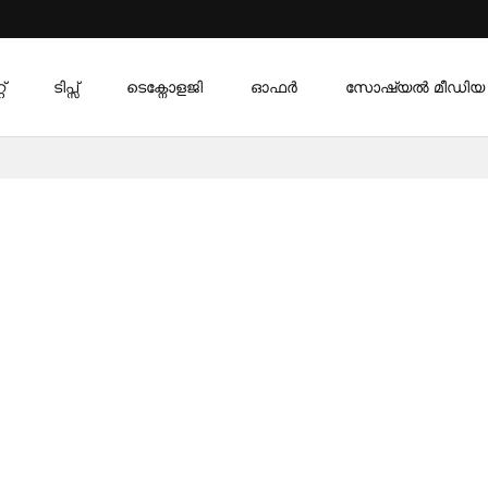
്
ടിപ്സ്
ടെക്നോളജി
ഓഫര്‍
സോഷ്യൽ മീഡിയ