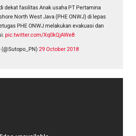
di dekat fasilitas Anak usaha PT Pertamina
ffshore North West Java (PHE ONWJ) di lepas
t. Petugas PHE ONWJ melakukan evakuasi dan
i.
pic.twitter.com/Xq0kQjAWe8
o (@Sutopo_PN)
29 October 2018