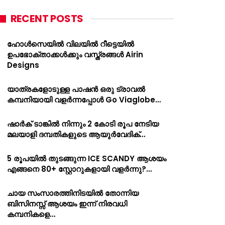
RECENT POSTS
ഹോൾസെയിൽ വിലയിൽ റീട്ടെയിൽ
ഉപഭോക്താക്കൾക്കും വസ്ത്രങ്ങൾ Airin
Designs
യാത്രകളോടുള്ള പാഷൻ ഒരു ട്രാവൽ
കമ്പനിയായി വളർന്നപ്പോൾ Go Viaglobe…
ഷാർക്‌ ടാങ്കിൽ നിന്നും 2 കോടി രൂപ നേടിയ
മലയാളി ദമ്പതികളുടെ ആയുർവേദിക്…
5 രൂപയിൽ തുടങ്ങുന്ന ICE SCANDY ആശയം
എങ്ങനെ 80+ സ്റ്റോറുകളായി വളർന്നു?…
ചായ സംസാരത്തിനിടയിൽ തോന്നിയ
ബിസിനസ്സ് ആശയം ഇന്ന് നിരവധി
കമ്പനികളെ…