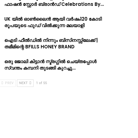
ഫാഷൻ സ്റ്റോർ ബ്രാൻഡ് Celebrations By…
UK യിൽ ഓൺലൈൻ ആയി വർഷം120 കോടി
രൂപയുടെ ഫുഡ് വിൽക്കുന്ന മലയാളി
ഐടി ഫീൽഡിൽ നിന്നും ബിസിനസ്സിലേക്ക് |
തമീമിന്റെ BFILLS HONEY BRAND
ഒരു ജോലി കിട്ടാൻ സ്ട്രഗ്ഗിൽ ചെയ്തപ്പോൾ
സ്വന്തം കമ്പനി തുടങ്ങി കുറച്ചു…
PREV
NEXT
1 of 55