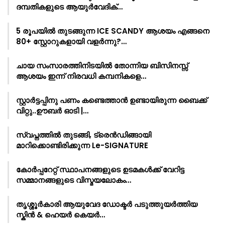
ദമ്പതികളുടെ ആയുർവേദിക്…
5 രൂപയിൽ തുടങ്ങുന്ന ICE SCANDY ആശയം എങ്ങനെ
80+ സ്റ്റോറുകളായി വളർന്നു?…
ചായ സംസാരത്തിനിടയിൽ തോന്നിയ ബിസിനസ്സ്
ആശയം ഇന്ന് നിരവധി കമ്പനികളെ…
സ്റ്റാർട്ടപ്പിനു പണം കണ്ടെത്താൻ ഉണ്ടായിരുന്ന ബൈക്ക്
വിറ്റു..ഊബർ ഓടി |…
സ്വപ്നത്തിൽ തുടങ്ങി, ട്രെൻഡിങ്ങായി
മാറിക്കൊണ്ടിരിക്കുന്ന Le-SIGNATURE
കോർപ്പറേറ്റ് സ്ഥാപനങ്ങളുടെ ഉടമകൾക്ക് വേറിട്ട
സമ്മാനങ്ങളുടെ വിസ്മയലോകം…
തൃശ്ശൂർകാരി ആയുവേദ ഡോക്ടർ പടുത്തുയർത്തിയ
സ്കിൻ & ഹെയർ കെയർ…