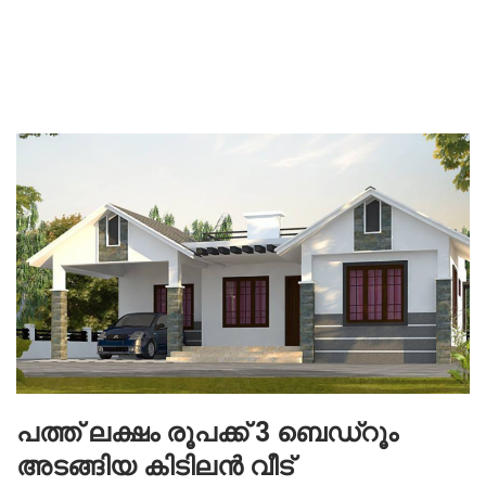
പത്ത് ലക്ഷം രൂപക്ക് 3 ബെഡ്‌റൂം
അടങ്ങിയ കിടിലൻ വീട്