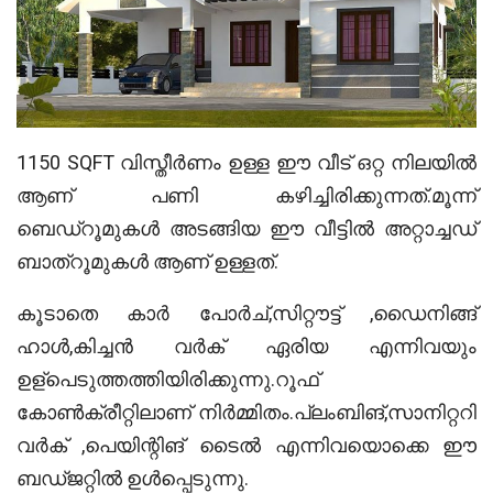
1150 SQFT വിസ്തീർണം ഉള്ള ഈ വീട് ഒറ്റ നിലയിൽ
ആണ് പണി കഴിച്ചിരിക്കുന്നത്.മൂന്ന്
ബെഡ്റൂമുകൾ അടങ്ങിയ ഈ വീട്ടിൽ അറ്റാച്ചഡ്
ബാത്റൂമുകൾ ആണ് ഉള്ളത്.
കൂടാതെ കാർ പോർച്,സിറ്റൗട്ട് ,ഡൈനിങ്ങ്
ഹാൾ,കിച്ചൻ വർക് ഏരിയ എന്നിവയും
ഉള്പെടുത്തത്തിയിരിക്കുന്നു.റൂഫ്
കോൺക്രീറ്റിലാണ് നിർമ്മിതം.പ്ലംബിങ്,സാനിറ്ററി
വർക് ,പെയിന്റിങ് ടൈൽ എന്നിവയൊക്കെ ഈ
ബഡ്ജറ്റിൽ ഉൾപ്പെടുന്നു.