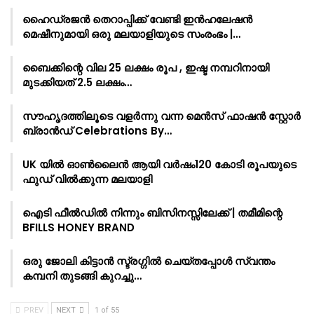
ഹൈഡ്രജൻ തെറാപ്പിക്ക് വേണ്ടി ഇൻഹലേഷൻ
മെഷീനുമായി ഒരു മലയാളിയുടെ സംരംഭം |…
ബൈക്കിന്റെ വില 25 ലക്ഷം രൂപ , ഇഷ്ട നമ്പറിനായി
മുടക്കിയത് 2.5 ലക്ഷം…
സൗഹൃദത്തിലൂടെ വളർന്നു വന്ന മെൻസ് ഫാഷൻ സ്റ്റോർ
ബ്രാൻഡ് Celebrations By…
UK യിൽ ഓൺലൈൻ ആയി വർഷം120 കോടി രൂപയുടെ
ഫുഡ് വിൽക്കുന്ന മലയാളി
ഐടി ഫീൽഡിൽ നിന്നും ബിസിനസ്സിലേക്ക് | തമീമിന്റെ
BFILLS HONEY BRAND
ഒരു ജോലി കിട്ടാൻ സ്ട്രഗ്ഗിൽ ചെയ്തപ്പോൾ സ്വന്തം
കമ്പനി തുടങ്ങി കുറച്ചു…
PREV
NEXT
1 of 55