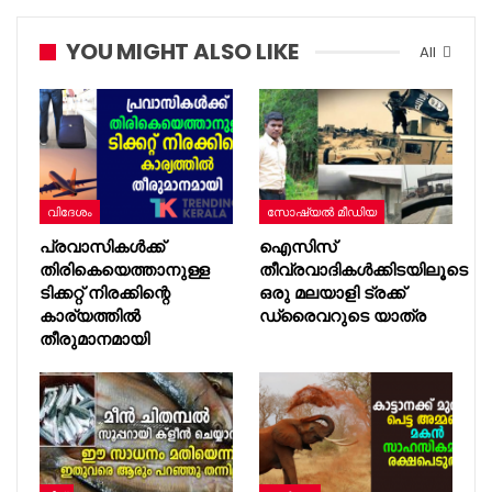
YOU MIGHT ALSO LIKE
All
വിദേശം
സോഷ്യൽ മീഡിയ
പ്രവാസികൾക്ക്
ഐസിസ്
തിരികെയെത്താനുള്ള
തീവ്രവാദികൾക്കിടയിലൂടെ
ടിക്കറ്റ് നിരക്കിന്റെ
ഒരു മലയാളി ട്രക്ക്
കാര്യത്തിൽ
ഡ്രൈവറുടെ യാത്ര
തീരുമാനമായി