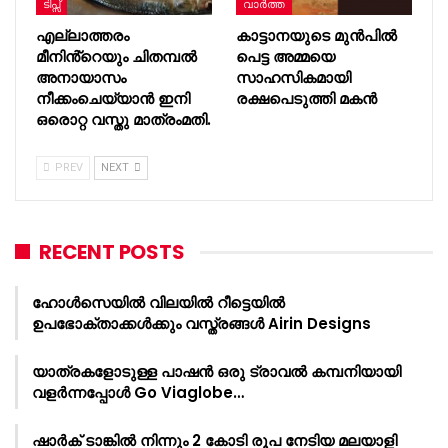
ടിപ്സ്
വാർത്ത
എല്ലാത്തരം
കാട്ടാനയുടെ മുൻപിൽ
മീനിൻ്റെയും ചിതമ്പൽ
പെട്ട അമ്മയെ
അനായാസം
സാഹസികമായി
നീക്കംചെയ്യാൻ ഇനി
രക്ഷപെടുത്തി മകൻ
ഒരൊറ്റ വസ്തു മാത്രംമതി.
PREV
NEXT
RECENT POSTS
ഹോൾസെയിൽ വിലയിൽ റീട്ടെയിൽ
ഉപഭോക്താക്കൾക്കും വസ്ത്രങ്ങൾ Airin Designs
യാത്രകളോടുള്ള പാഷൻ ഒരു ട്രാവൽ കമ്പനിയായി
വളർന്നപ്പോൾ Go Viaglobe…
ഷാർക്‌ ടാങ്കിൽ നിന്നും 2 കോടി രൂപ നേടിയ മലയാളി