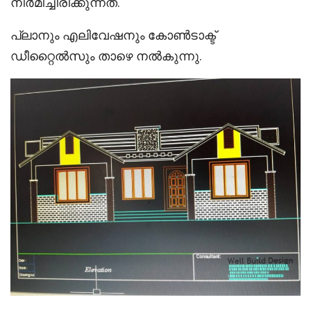
നിർമിച്ചിരിക്കുന്നത്.
പ്ലാനും എലിവേഷനും കോൺടാക്ട്
ഡീറ്റൈൽസും താഴെ നൽകുന്നു.