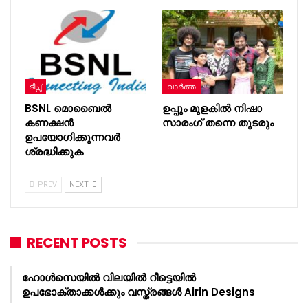
ടിപ്സ്
വാർത്ത
BSNL മൊബൈല്‍
ഉപ്പും മുളകിൽ നിഷാ
കണക്ഷന്‍
സാരംഗ് തന്നെ തുടരും
ഉപയോഗിക്കുന്നവര്‍
ശ്രദ്ധിക്കുക
PREV
NEXT
RECENT POSTS
ഹോൾസെയിൽ വിലയിൽ റീട്ടെയിൽ
ഉപഭോക്താക്കൾക്കും വസ്ത്രങ്ങൾ Airin Designs