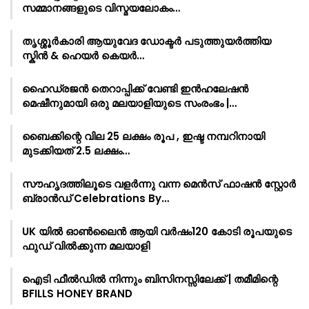
സമ്മാനങ്ങളുടെ വിസ്മയലോകം…
തൃശ്ശൂർകാരി ആയുവേദ ഡോക്ടർ പടുത്തുയർത്തിയ
സ്കിൻ & ഹെയർ കെയർ…
ഹൈഡ്രജൻ തെറാപ്പിക്ക് വേണ്ടി ഇൻഹലേഷൻ
മെഷീനുമായി ഒരു മലയാളിയുടെ സംരംഭം |…
ബൈക്കിന്റെ വില 25 ലക്ഷം രൂപ , ഇഷ്ട നമ്പറിനായി
മുടക്കിയത് 2.5 ലക്ഷം…
സൗഹൃദത്തിലൂടെ വളർന്നു വന്ന മെൻസ് ഫാഷൻ സ്റ്റോർ
ബ്രാൻഡ് Celebrations By…
UK യിൽ ഓൺലൈൻ ആയി വർഷം120 കോടി രൂപയുടെ
ഫുഡ് വിൽക്കുന്ന മലയാളി
ഐടി ഫീൽഡിൽ നിന്നും ബിസിനസ്സിലേക്ക് | തമീമിന്റെ
BFILLS HONEY BRAND