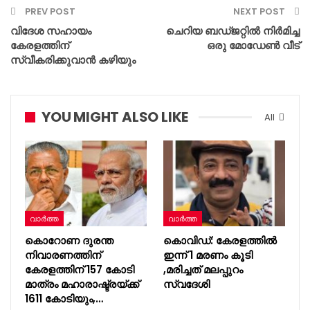
PREV POST
NEXT POST
വിദേശ സഹായം
ചെറിയ ബഡ്ജറ്റിൽ നിർമിച്ച
കേരളത്തിന്
ഒരു മോഡേൺ വീട്
സ്വീകരിക്കുവാൻ കഴിയും
YOU MIGHT ALSO LIKE
All
വാർത്ത
വാർത്ത
കൊറോണ ദുരന്ത
കൊവിഡ്: കേരളത്തിൽ
നിവാരണത്തിന്
ഇന്ന് 1 മരണം കൂടി
കേരളത്തിന് 157 കോടി
,മരിച്ചത് മലപ്പുറം
മാത്രം മഹാരാഷ്ട്രയ്ക്ക്
സ്വദേശി
1611 കോടിയും,…