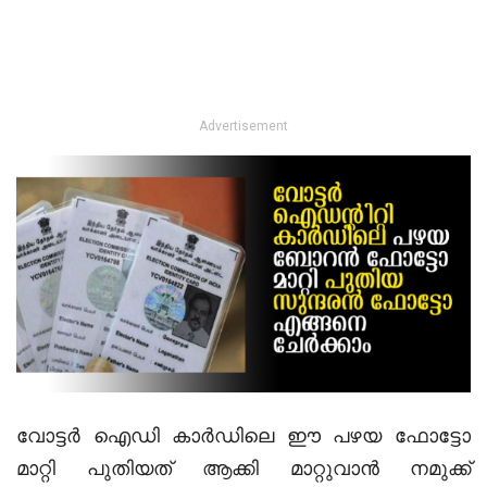
Advertisement
വോട്ടർ ഐഡി കാർഡിലെ ഈ പഴയ ഫോട്ടോ
മാറ്റി പുതിയത് ആക്കി മാറ്റുവാൻ നമുക്ക്