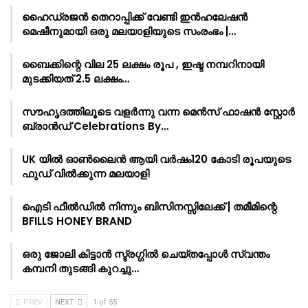
ഹൈഡ്രജൻ തെറാപ്പിക്ക് വേണ്ടി ഇൻഹലേഷൻ
മെഷീനുമായി ഒരു മലയാളിയുടെ സംരംഭം |…
ബൈക്കിന്റെ വില 25 ലക്ഷം രൂപ , ഇഷ്ട നമ്പറിനായി
മുടക്കിയത് 2.5 ലക്ഷം…
സൗഹൃദത്തിലൂടെ വളർന്നു വന്ന മെൻസ് ഫാഷൻ സ്റ്റോർ
ബ്രാൻഡ് Celebrations By…
UK യിൽ ഓൺലൈൻ ആയി വർഷം120 കോടി രൂപയുടെ
ഫുഡ് വിൽക്കുന്ന മലയാളി
ഐടി ഫീൽഡിൽ നിന്നും ബിസിനസ്സിലേക്ക് | തമീമിന്റെ
BFILLS HONEY BRAND
ഒരു ജോലി കിട്ടാൻ സ്ട്രഗ്ഗിൽ ചെയ്തപ്പോൾ സ്വന്തം
കമ്പനി തുടങ്ങി കുറച്ചു…
PREV
NEXT
1 of 55