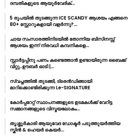
ദമ്പതികളുടെ ആയുർവേദിക്…
5 രൂപയിൽ തുടങ്ങുന്ന ICE SCANDY ആശയം എങ്ങനെ
80+ സ്റ്റോറുകളായി വളർന്നു?…
ചായ സംസാരത്തിനിടയിൽ തോന്നിയ ബിസിനസ്സ്
ആശയം ഇന്ന് നിരവധി കമ്പനികളെ…
സ്റ്റാർട്ടപ്പിനു പണം കണ്ടെത്താൻ ഉണ്ടായിരുന്ന ബൈക്ക്
വിറ്റു..ഊബർ ഓടി |…
സ്വപ്നത്തിൽ തുടങ്ങി, ട്രെൻഡിങ്ങായി
മാറിക്കൊണ്ടിരിക്കുന്ന Le-SIGNATURE
കോർപ്പറേറ്റ് സ്ഥാപനങ്ങളുടെ ഉടമകൾക്ക് വേറിട്ട
സമ്മാനങ്ങളുടെ വിസ്മയലോകം…
തൃശ്ശൂർകാരി ആയുവേദ ഡോക്ടർ പടുത്തുയർത്തിയ
സ്കിൻ & ഹെയർ കെയർ…