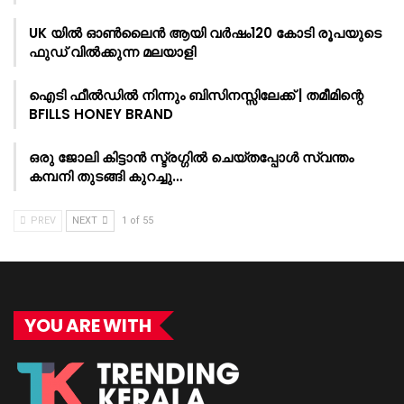
UK യിൽ ഓൺലൈൻ ആയി വർഷം120 കോടി രൂപയുടെ
ഫുഡ് വിൽക്കുന്ന മലയാളി
ഐടി ഫീൽഡിൽ നിന്നും ബിസിനസ്സിലേക്ക് | തമീമിന്റെ
BFILLS HONEY BRAND
ഒരു ജോലി കിട്ടാൻ സ്ട്രഗ്ഗിൽ ചെയ്തപ്പോൾ സ്വന്തം
കമ്പനി തുടങ്ങി കുറച്ചു…
PREV
NEXT
1 of 55
YOU ARE WITH