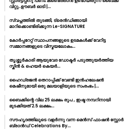
സ്റ്റാർട്ടപ്പിനു പണം കണ്ടെത്താൻ ഉണ്ടായിരുന്ന ബൈക്ക്
വിറ്റു..ഊബർ ഓടി |…
സ്വപ്നത്തിൽ തുടങ്ങി, ട്രെൻഡിങ്ങായി
മാറിക്കൊണ്ടിരിക്കുന്ന Le-SIGNATURE
കോർപ്പറേറ്റ് സ്ഥാപനങ്ങളുടെ ഉടമകൾക്ക് വേറിട്ട
സമ്മാനങ്ങളുടെ വിസ്മയലോകം…
തൃശ്ശൂർകാരി ആയുവേദ ഡോക്ടർ പടുത്തുയർത്തിയ
സ്കിൻ & ഹെയർ കെയർ…
ഹൈഡ്രജൻ തെറാപ്പിക്ക് വേണ്ടി ഇൻഹലേഷൻ
മെഷീനുമായി ഒരു മലയാളിയുടെ സംരംഭം |…
ബൈക്കിന്റെ വില 25 ലക്ഷം രൂപ , ഇഷ്ട നമ്പറിനായി
മുടക്കിയത് 2.5 ലക്ഷം…
സൗഹൃദത്തിലൂടെ വളർന്നു വന്ന മെൻസ് ഫാഷൻ സ്റ്റോർ
ബ്രാൻഡ് Celebrations By…