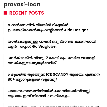
pravasi-loan
RECENT POSTS
ഹോൾസെയിൽ വിലയിൽ റീട്ടെയിൽ
ഉപഭോക്താക്കൾക്കും വസ്ത്രങ്ങൾ Airin Designs
യാത്രകളോടുള്ള പാഷൻ ഒരു ട്രാവൽ കമ്പനിയായി
വളർന്നപ്പോൾ Go Viaglobe…
ഷാർക്‌ ടാങ്കിൽ നിന്നും 2 കോടി രൂപ നേടിയ മലയാളി
ദമ്പതികളുടെ ആയുർവേദിക്…
5 രൂപയിൽ തുടങ്ങുന്ന ICE SCANDY ആശയം എങ്ങനെ
80+ സ്റ്റോറുകളായി വളർന്നു?…
ചായ സംസാരത്തിനിടയിൽ തോന്നിയ ബിസിനസ്സ്
ആശയം ഇന്ന് നിരവധി കമ്പനികളെ…