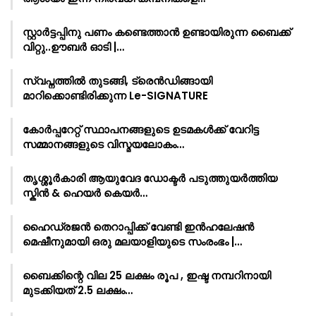
സ്റ്റാർട്ടപ്പിനു പണം കണ്ടെത്താൻ ഉണ്ടായിരുന്ന ബൈക്ക്
വിറ്റു..ഊബർ ഓടി |…
സ്വപ്നത്തിൽ തുടങ്ങി, ട്രെൻഡിങ്ങായി
മാറിക്കൊണ്ടിരിക്കുന്ന Le-SIGNATURE
കോർപ്പറേറ്റ് സ്ഥാപനങ്ങളുടെ ഉടമകൾക്ക് വേറിട്ട
സമ്മാനങ്ങളുടെ വിസ്മയലോകം…
തൃശ്ശൂർകാരി ആയുവേദ ഡോക്ടർ പടുത്തുയർത്തിയ
സ്കിൻ & ഹെയർ കെയർ…
ഹൈഡ്രജൻ തെറാപ്പിക്ക് വേണ്ടി ഇൻഹലേഷൻ
മെഷീനുമായി ഒരു മലയാളിയുടെ സംരംഭം |…
ബൈക്കിന്റെ വില 25 ലക്ഷം രൂപ , ഇഷ്ട നമ്പറിനായി
മുടക്കിയത് 2.5 ലക്ഷം…