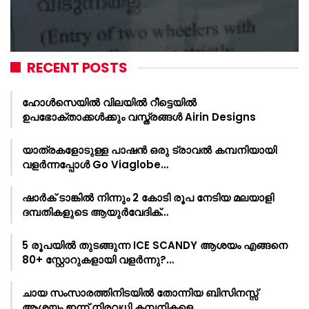
RECENT POSTS
ഹോൾസെയിൽ വിലയിൽ റീട്ടെയിൽ
ഉപഭോക്താക്കൾക്കും വസ്ത്രങ്ങൾ Airin Designs
യാത്രകളോടുള്ള പാഷൻ ഒരു ട്രാവൽ കമ്പനിയായി
വളർന്നപ്പോൾ Go Viaglobe…
ഷാർക്‌ ടാങ്കിൽ നിന്നും 2 കോടി രൂപ നേടിയ മലയാളി
ദമ്പതികളുടെ ആയുർവേദിക്…
5 രൂപയിൽ തുടങ്ങുന്ന ICE SCANDY ആശയം എങ്ങനെ
80+ സ്റ്റോറുകളായി വളർന്നു?…
ചായ സംസാരത്തിനിടയിൽ തോന്നിയ ബിസിനസ്സ്
ആശയം ഇന്ന് നിരവധി കമ്പനികളെ…