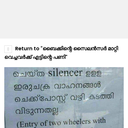
Return to "ബൈക്കിന്റെ സൈലൻസർ മാറ്റി
വെച്ചവർക്ക് എട്ടിന്റെ പണി"