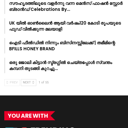
സൗഹൃദത്തിലൂടെ വളർന്നു വന്ന മെൻസ് ഫാഷൻ സ്റ്റോർ
ബ്രാൻഡ് Celebrations By…
UK യിൽ ഓൺലൈൻ ആയി വർഷം120 കോടി രൂപയുടെ
ഫുഡ് വിൽക്കുന്ന മലയാളി
ഐടി ഫീൽഡിൽ നിന്നും ബിസിനസ്സിലേക്ക് | തമീമിന്റെ
BFILLS HONEY BRAND
ഒരു ജോലി കിട്ടാൻ സ്ട്രഗ്ഗിൽ ചെയ്തപ്പോൾ സ്വന്തം
കമ്പനി തുടങ്ങി കുറച്ചു…
PREV
NEXT
1 of 55
YOU ARE WITH