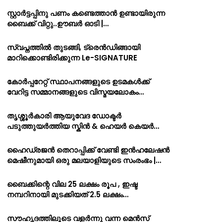
സ്റ്റാർട്ടപ്പിനു പണം കണ്ടെത്താൻ ഉണ്ടായിരുന്ന
ബൈക്ക് വിറ്റു..ഊബർ ഓടി |…
സ്വപ്നത്തിൽ തുടങ്ങി, ട്രെൻഡിങ്ങായി
മാറിക്കൊണ്ടിരിക്കുന്ന Le-SIGNATURE
കോർപ്പറേറ്റ് സ്ഥാപനങ്ങളുടെ ഉടമകൾക്ക്
വേറിട്ട സമ്മാനങ്ങളുടെ വിസ്മയലോകം…
തൃശ്ശൂർകാരി ആയുവേദ ഡോക്ടർ
പടുത്തുയർത്തിയ സ്കിൻ & ഹെയർ കെയർ…
ഹൈഡ്രജൻ തെറാപ്പിക്ക് വേണ്ടി ഇൻഹലേഷൻ
മെഷീനുമായി ഒരു മലയാളിയുടെ സംരംഭം |…
ബൈക്കിന്റെ വില 25 ലക്ഷം രൂപ , ഇഷ്ട
നമ്പറിനായി മുടക്കിയത് 2.5 ലക്ഷം…
സൗഹൃദത്തിലൂടെ വളർന്നു വന്ന മെൻസ്