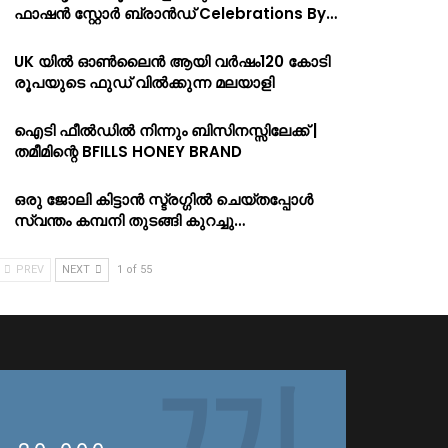
ഫാഷൻ സ്റ്റോർ ബ്രാൻഡ് Celebrations By…
UK യിൽ ഓൺലൈൻ ആയി വർഷം120 കോടി
രൂപയുടെ ഫുഡ് വിൽക്കുന്ന മലയാളി
ഐടി ഫീൽഡിൽ നിന്നും ബിസിനസ്സിലേക്ക് |
തമീമിന്റെ BFILLS HONEY BRAND
ഒരു ജോലി കിട്ടാൻ സ്ട്രഗ്ഗിൽ ചെയ്തപ്പോൾ
സ്വന്തം കമ്പനി തുടങ്ങി കുറച്ചു…
PREV
NEXT
1 of 55