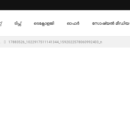
്
ടിപ്സ്
ടെക്നോളജി
ഓഫര്‍
സോഷ്യൽ മീഡിയ
…
17883526_1022917511141344_1592022578060992403_n