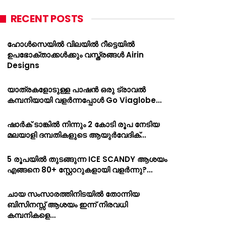
RECENT POSTS
ഹോൾസെയിൽ വിലയിൽ റീട്ടെയിൽ
ഉപഭോക്താക്കൾക്കും വസ്ത്രങ്ങൾ Airin
Designs
യാത്രകളോടുള്ള പാഷൻ ഒരു ട്രാവൽ
കമ്പനിയായി വളർന്നപ്പോൾ Go Viaglobe…
ഷാർക്‌ ടാങ്കിൽ നിന്നും 2 കോടി രൂപ നേടിയ
മലയാളി ദമ്പതികളുടെ ആയുർവേദിക്…
5 രൂപയിൽ തുടങ്ങുന്ന ICE SCANDY ആശയം
എങ്ങനെ 80+ സ്റ്റോറുകളായി വളർന്നു?…
ചായ സംസാരത്തിനിടയിൽ തോന്നിയ
ബിസിനസ്സ് ആശയം ഇന്ന് നിരവധി
കമ്പനികളെ…