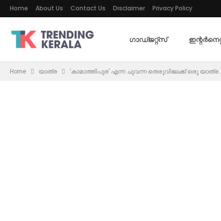
Home
About Us
Contact Us
Disclaimer
Privacy Policy
ഗാഡ്ജറ്റ്സ്
ഇന്റര്‍നെറ്റ
Home
യാത്ര
‘കാമാത്തിപുര’ എന്ന ചുവന്ന തെരുവിലേക്ക് ഒരു യാത്ര