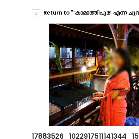
Return to "‘കാമാത്തിപുര’ എന്ന ചുവ
17883526_1022917511141344_