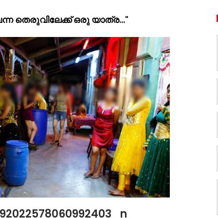
ന്ന തെരുവിലേക്ക് ഒരു യാത്ര…"
1592022578060992403_n