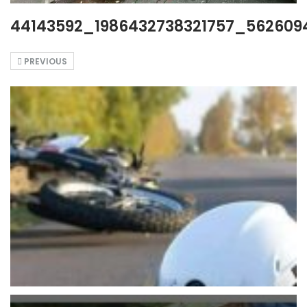
44143592_1986432738321757_5626094
PREVIOUS