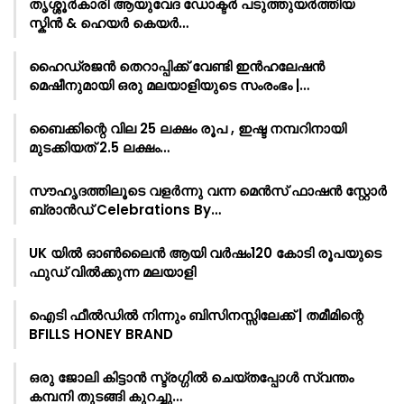
തൃശ്ശൂർകാരി ആയുവേദ ഡോക്ടർ പടുത്തുയർത്തിയ
സ്കിൻ & ഹെയർ കെയർ…
ഹൈഡ്രജൻ തെറാപ്പിക്ക് വേണ്ടി ഇൻഹലേഷൻ
മെഷീനുമായി ഒരു മലയാളിയുടെ സംരംഭം |…
ബൈക്കിന്റെ വില 25 ലക്ഷം രൂപ , ഇഷ്ട നമ്പറിനായി
മുടക്കിയത് 2.5 ലക്ഷം…
സൗഹൃദത്തിലൂടെ വളർന്നു വന്ന മെൻസ് ഫാഷൻ സ്റ്റോർ
ബ്രാൻഡ് Celebrations By…
UK യിൽ ഓൺലൈൻ ആയി വർഷം120 കോടി രൂപയുടെ
ഫുഡ് വിൽക്കുന്ന മലയാളി
ഐടി ഫീൽഡിൽ നിന്നും ബിസിനസ്സിലേക്ക് | തമീമിന്റെ
BFILLS HONEY BRAND
ഒരു ജോലി കിട്ടാൻ സ്ട്രഗ്ഗിൽ ചെയ്തപ്പോൾ സ്വന്തം
കമ്പനി തുടങ്ങി കുറച്ചു…