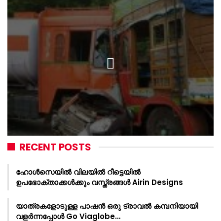
RECENT POSTS
ഹോൾസെയിൽ വിലയിൽ റീട്ടെയിൽ
ഉപഭോക്താക്കൾക്കും വസ്ത്രങ്ങൾ Airin Designs
യാത്രകളോടുള്ള പാഷൻ ഒരു ട്രാവൽ കമ്പനിയായി
വളർന്നപ്പോൾ Go Viaglobe…